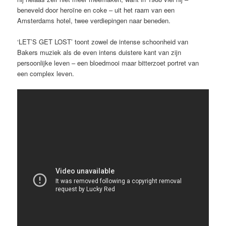
beneveld door heroïne en coke – uit het raam van een
Amsterdams hotel, twee verdiepingen naar beneden.
‘LET’S GET LOST’ toont zowel de intense schoonheid van
Bakers muziek als de even intens duistere kant van zijn
persoonlijke leven – een bloedmooi maar bitterzoet portret van
een complex leven.