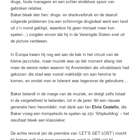
drugs, foute managers en een schier eindeloos spoor van
gebroken relaties.
Baker bleek één hen: drugs- en drankverbruik en de daaruit
volgende problemen (na een schimmige drugsdeal werd een tand
uit z’n mond geklopt, waardoor hij geen trompet meer kon
spelen…) zorgden ervoor dat hij in de Verenigde Staten snel uit
de picture verdween.
In Europa kwam hij nog wel aan de bak in het circuit van de
kleine jazzclubs, maar muziek was op dat moment allang niet
meer de eerste reden waarom hij Amsterdam als uitvalsbasis had
gekozen: die stad was vooral makkelijk om aan heroïne te
komen, en omdat men er tolerant was tegenover de gebruikers…
Baker belandt in de marge van de muziek, en dreigt zelfs totaal
in de vergetelheid te belanden, tot in de jaren ’80 een nieuwe
generatie hem herontdekt: met dank aan fan
Elvis Costello
, die
Baker vroeg een trompetsolo te spelen op zijn ‘Shipbuilding’ – het
resultaat bleek een klassieker.
De echte revival (en de première van ‘LET’S GET LOST’) mocht
hij helaas zelf niet meer meemaken, want in 1988 viel hij –