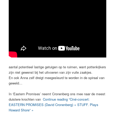
aantal potentieel lastige getuigen op te ruimen, want pottenkijkers
zijn niet gewenst bij het uitvoeren van zijn vuile zaakjes.
En ook Anna zelf dreigt meegesleurd te worden in de spiraal van
geweld…
In ‘Eastern Promises’ neemt Cronenberg ons mee naar de meest
duistere krochten van
Continue reading “Ciné-concert:
EASTERN PROMISES (David Cronenberg) + STUFF. Plays
Howard Shore” »