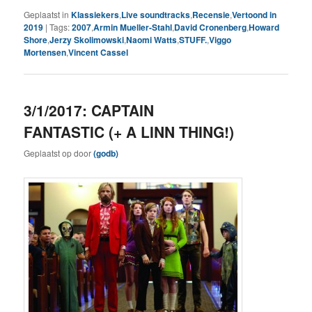
Geplaatst in
Klassiekers
,
Live soundtracks
,
Recensie
,
Vertoond in
2019
|
Tags:
2007
,
Armin Mueller-Stahl
,
David Cronenberg
,
Howard
Shore
,
Jerzy Skolimowski
,
Naomi Watts
,
STUFF.
,
Viggo
Mortensen
,
Vincent Cassel
3/1/2017: CAPTAIN
FANTASTIC (+ A LINN THING!)
Geplaatst op
door
(godb)