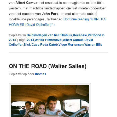
van
Albert Camus
: het resultaat is een magistrale existentiële
western, met machtige landschappen die niet moeten onderdoen
voor het mooiste van
John Ford
, en met uitermate subtiel
ingekleurde personages, feilbaar en
Continue reading “LOIN DES
HOMMES (David Oelhoffen)” »
Geplaatst in
De dinsdagen van het Filmhuis
,
Recensie
,
Vertoond in
2015
|
Tags:
2014
,
Afrika Filmfestival
,
Albert Camus
,
David
Oelhoffen
,
Nick Cave
,
Reda Kateb
,
Viggo Mortensen
,
Warren Ellis
ON THE ROAD (Walter Salles)
Geplaatst op
door
thomas