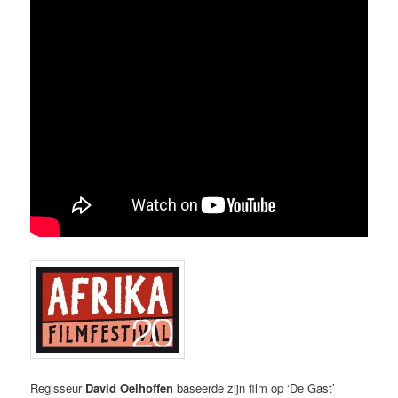
Regisseur
David Oelhoffen
baseerde zijn film op ‘De Gast’