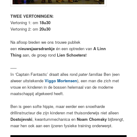
TWEE VERTONINGEN:
Vertoning 1: om
18u30
Vertoning 2: om
20u30
Na afloop bieden we ons trouwe publiek
een
nieuwsjaarsdrankje
én een optreden van
A Linn
Thing
aan, de groep rond
Lien Schoeters!
—–
In ‘Captain Fantastic’ draait alles rond
pater familias
Ben (een
alweer uitstekende
Viggo Mortensen
), een man die zich met
vrouw en kinderen in de bossen helemaal van de moderne
maatschappij afgekeerd heeft.
Ben is geen softe hippie, maar eerder een snoeiharde
drillinstructeur die zijn kinderen met thuisonderwijs niet alleen
Dostojevski
, kwantummechanica en
Noam Chomsky
bijbrengt,
maar hen ook aan een ijzeren fysieke training onderwerpt.