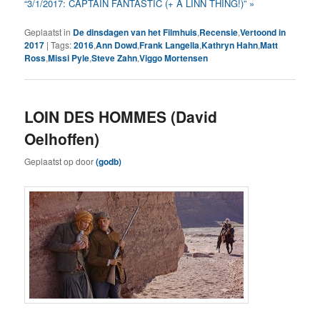
“3/1/2017: CAPTAIN FANTASTIC (+ A LINN THING!)” »
Geplaatst in
De dinsdagen van het Filmhuis
,
Recensie
,
Vertoond in
2017
|
Tags:
2016
,
Ann Dowd
,
Frank Langella
,
Kathryn Hahn
,
Matt
Ross
,
Missi Pyle
,
Steve Zahn
,
Viggo Mortensen
LOIN DES HOMMES (David
Oelhoffen)
Geplaatst op
door
(godb)