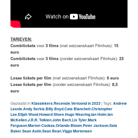
TARIEVEN:
Combitickets
voor
3 films
(met seizoenskaart Filmhuis):
15
euro
Combitickets
voor
3 films
(zonder seizoenskaart Filmhuis):
23
euro
Losse tickets per film
(met seizoenskaart Filmhuis):
6 euro
Losse tickets per film
(zonder seizoenskaart Filmhuis):
8,5
euro
Geplaatst in
Klassiekers
,
Recensie
,
Vertoond in 2023
|
Tags:
Andrew
Lesnie
,
Andy Serkis
,
Billy Boyd
,
Cate Blanchett
,
Christopher
Lee
,
Elijah Wood
,
Howard Shore
,
Hugo Weaving
,
Ian Holm
,
Ian
McKellen
,
J.R.R. Tolkien
,
John Bach
,
Liv Tyler
,
Mark
Ferguson
,
Marton Csokas
,
Orlando Bloom
,
Peter Jackson
,
Sala
Baker
,
Sean Astin
,
Sean Bean
,
Viggo Mortensen