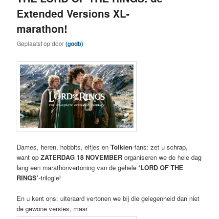
Extended Versions XL-
marathon!
Geplaatst op
door
(godb)
Dames, heren, hobbits, elfjes en
Tol
kien
-fans: zet u schrap,
want op
ZATERDAG 18 NOVEMBER
organiseren we de hele dag
lang een marathonvertoning van de gehele
‘LORD OF THE
RINGS’
-trilogie!
En u kent ons: uiteraard vertonen we bij die gelegenheid dan niet
de gewone versies, maar