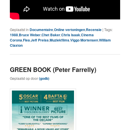
Geplaatst in
Documentaire
,
Online vertoningen
,
Recensie
|
Tags:
1988
,
Bruce Weber
,
Chet Baker
,
Chris Isaak
,
Cinema
Corona
,
Flea
,
Jeff Preiss
,
Muziekfilms
,
Viggo Mortensen
,
William
Claxton
GREEN BOOK (Peter Farrelly)
Geplaatst op
door
(godb)