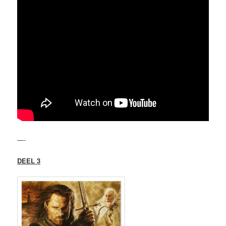
—-
DEEL 3