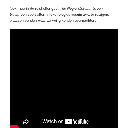
Ook mee in de reiskoffer gaat
The Negro Motorist Green
Book,
een soort alternatieve reisgids waarin zwarte reizigers
plaatsen vonden waar ze veilig konden overnachten.