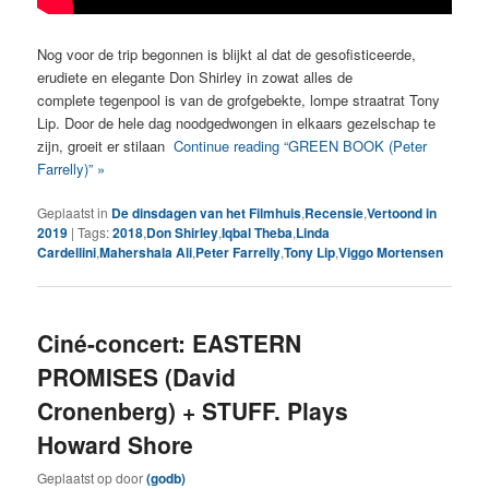
Nog voor de trip begonnen is blijkt al dat de gesofisticeerde,
erudiete en elegante Don Shirley in zowat alles de
complete tegenpool is van de grofgebekte, lompe straatrat Tony
Lip. Door de hele dag noodgedwongen in elkaars gezelschap te
zijn, groeit er stilaan
Continue reading “GREEN BOOK (Peter
Farrelly)” »
Geplaatst in
De dinsdagen van het Filmhuis
,
Recensie
,
Vertoond in
2019
|
Tags:
2018
,
Don Shirley
,
Iqbal Theba
,
Linda
Cardellini
,
Mahershala Ali
,
Peter Farrelly
,
Tony Lip
,
Viggo Mortensen
Ciné-concert: EASTERN
PROMISES (David
Cronenberg) + STUFF. Plays
Howard Shore
Geplaatst op
door
(godb)