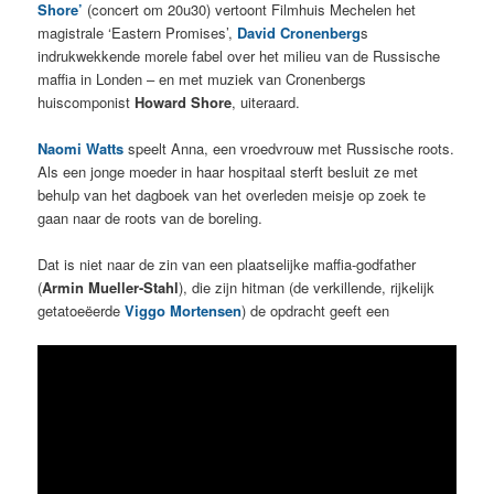
Shore’
(concert om 20u30) vertoont Filmhuis Mechelen het
magistrale ‘Eastern Promises’,
David Cronenberg
s
indrukwekkende morele fabel over het milieu van de Russische
maffia in Londen – en met muziek van Cronenbergs
huiscomponist
Howard Shore
, uiteraard.
Naomi Watts
speelt Anna, een vroedvrouw met Russische roots.
Als een jonge moeder in haar hospitaal sterft besluit ze met
behulp van het dagboek van het overleden meisje op zoek te
gaan naar de roots van de boreling.
Dat is niet naar de zin van een plaatselijke maffia-godfather
(
Armin Mueller-Stahl
), die zijn hitman (de verkillende, rijkelijk
getatoeëerde
Viggo Mortensen
) de opdracht geeft een