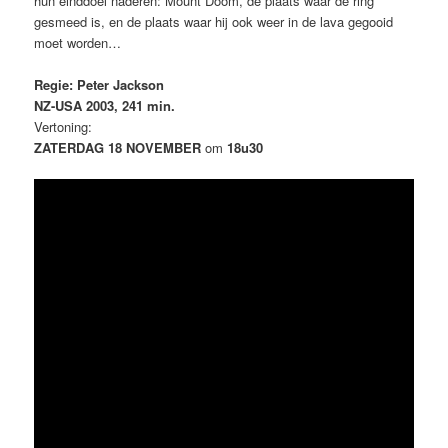
hun einddoel naderen: Mount Doom, de plaats waar de ring
gesmeed is, en de plaats waar hij ook weer in de lava gegooid
moet worden…
Regie: Peter Jackson
NZ-USA 2003, 241 min.
Vertoning:
ZATERDAG 18 NOVEMBER
om
18u30