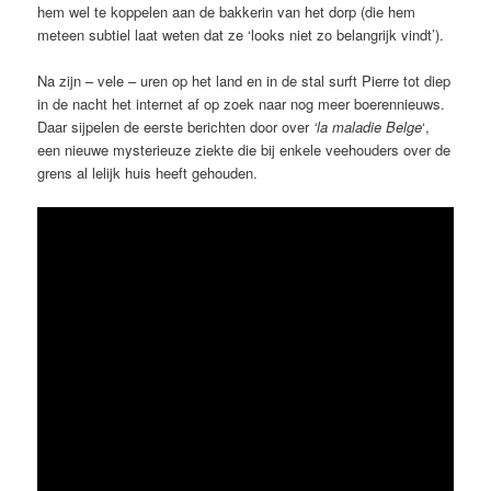
hem wel te koppelen aan de bakkerin van het dorp (die hem
meteen subtiel laat weten dat ze ‘looks niet zo belangrijk vindt’).
Na zijn – vele – uren op het land en in de stal surft Pierre tot diep
in de nacht het internet af op zoek naar nog meer boerennieuws.
Daar sijpelen de eerste berichten door over
‘la
maladie Belge
‘,
een nieuwe mysterieuze ziekte die bij enkele veehouders over de
grens al lelijk huis heeft gehouden.