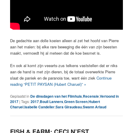
De gedachte aan dolle koeien alleen al zet het hoofd van Pierre
aan het malen: bij elke rare beweging die één van zijn beesten
maakt, vermoedt hij al meteen dat de koe besmet is.
En ook al komt zijn veearts-zus telkens vaststellen dat er niks
aan de hand is met zijn dieren, bij de totaal overwerkte Pierre
slaat de paniek en de paranoia toe, want één ziek
Continue
reading “PETIT PAYSAN (Hubert Charuel)” »
Geplaatst in
De dinsdagen van het Filmhuis
,
Recensie
,
Vertoond in
2017
|
Tags:
2017
,
Bouli Lanners
,
Green Screen
,
Hubert
Charuel
,
Isabelle Candelier
,
Sara Giraudeau
,
Swann Arlaud
FISH & FARM: CECI N’EST