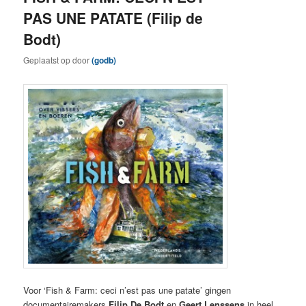
PAS UNE PATATE (Filip de
Bodt)
Geplaatst op
door
(godb)
Voor ‘Fish & Farm: ceci n’est pas une patate’ gingen
documentairemakers
Filip De Bodt
en
Geert Lenssens
in heel