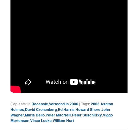
Geplaatst in
Recensie
,
Vertoond in 2006
|
Tags:
2005
,
Ashton
Holmes
,
David Cronenberg
,
Ed Harris
,
Howard Shore
,
John
Wagner
,
Maria Bello
,
Peter MacNeill
,
Peter Suschitzky
,
Viggo
Mortensen
,
Vince Locke
,
William Hurt