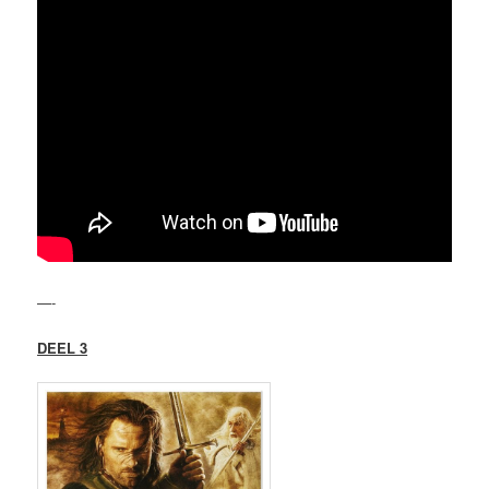
—-
DEEL 3