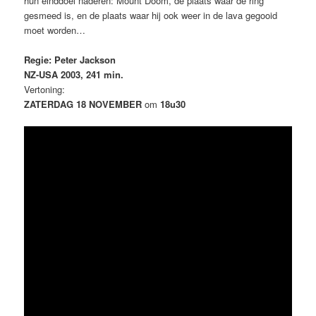
hun einddoel naderen: Mount Doom, de plaats waar de ring
gesmeed is, en de plaats waar hij ook weer in de lava gegooid
moet worden…
Regie: Peter Jackson
NZ-USA 2003, 241 min.
Vertoning:
ZATERDAG 18 NOVEMBER
om
18u30