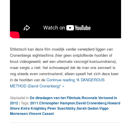
Stilistisch kan deze film moeilijk verder verwijderd liggen van
Cronenbergs eightiesfilms (hier geen ontploffende hoofden of
bruut videogeweld, wel een uitermate verzorgd kostuumdrama),
maar vergis u niet: het schouwspel dat de man ons serveert is
nog steeds even verontrustend, alleen speelt het zich deze keer
in
de hoofden van de
Continue reading “A DANGEROUS
METHOD (David Cronenberg)” »
Geplaatst in
De dinsdagen van het Filmhuis
,
Recensie
,
Vertoond in
2012
|
Tags:
2011
,
Christopher Hampton
,
David Cronenberg
,
Howard
Shore
,
Keira Knightley
,
Peter Suschitzky
,
Sarah Gadon
,
Viggo
Mortensen
,
Vincent Cassel