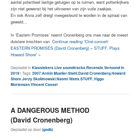
aantal potentieel lastige getuigen op te ruimen, want pottenkijkers
zijn niet gewenst bij het uitvoeren van zijn vuile zaakjes.
En ook Anna zelf dreigt meegesleurd te worden in de spiraal van
geweld…
In ‘Eastern Promises’ neemt Cronenberg ons mee naar de meest
duistere krochten van
Continue reading “Ciné-concert:
EASTERN PROMISES (David Cronenberg) + STUFF. Plays
Howard Shore” »
Geplaatst in
Klassiekers
,
Live soundtracks
,
Recensie
,
Vertoond in
2019
|
Tags:
2007
,
Armin Mueller-Stahl
,
David Cronenberg
,
Howard
Shore
,
Jerzy Skolimowski
,
Naomi Watts
,
STUFF.
,
Viggo
Mortensen
,
Vincent Cassel
A DANGEROUS METHOD
(David Cronenberg)
Geplaatst op
door
(godb)