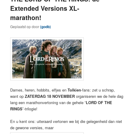
Extended Versions XL-
marathon!
Geplaatst op
door
(godb)
Dames, heren, hobbits, elfjes en
Tol
kien
-fans: zet u schrap,
want op
ZATERDAG 18 NOVEMBER
organiseren we de hele dag
lang een marathonvertoning van de gehele
‘LORD OF THE
RINGS’
-trilogie!
En u kent ons: uiteraard vertonen we bij die gelegenheid dan niet
de gewone versies, maar