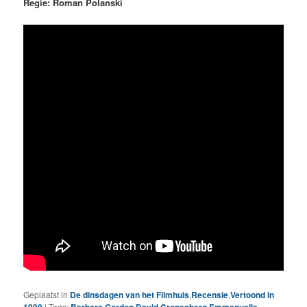
Regie: Roman Polanski
Geplaatst in
De dinsdagen van het Filmhuis
,
Recensie
,
Vertoond in
1990
|
Tags:
Barbara Gordon
,
David Cronenberg
,
Emmanuelle