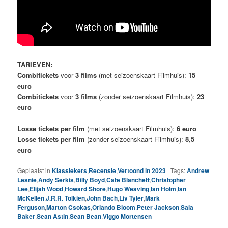
TARIEVEN:
Combitickets
voor
3 films
(met seizoenskaart Filmhuis):
15
euro
Combitickets
voor
3 films
(zonder seizoenskaart Filmhuis):
23
euro
Losse tickets per film
(met seizoenskaart Filmhuis):
6 euro
Losse tickets per film
(zonder seizoenskaart Filmhuis):
8,5
euro
Geplaatst in
Klassiekers
,
Recensie
,
Vertoond in 2023
|
Tags:
Andrew
Lesnie
,
Andy Serkis
,
Billy Boyd
,
Cate Blanchett
,
Christopher
Lee
,
Elijah Wood
,
Howard Shore
,
Hugo Weaving
,
Ian Holm
,
Ian
McKellen
,
J.R.R. Tolkien
,
John Bach
,
Liv Tyler
,
Mark
Ferguson
,
Marton Csokas
,
Orlando Bloom
,
Peter Jackson
,
Sala
Baker
,
Sean Astin
,
Sean Bean
,
Viggo Mortensen