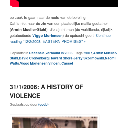
op zoek te gaan naar de roots van de boreling.
Dat is niet naar de zin van een plaatselijke maffia-godfather
(
Armin Mueller-Stahl
), die zijn hitman (de verkillende, rijkelijk
getatoeëerde
Viggo Mortensen
) de opdracht geeft
Continue
reading “12/2/2008: EASTERN PROMISES” »
Geplaatst in
Recensie
,
Vertoond in 2008
|
Tags:
2007
,
Armin Mueller-
Stahl
,
David Cronenberg
,
Howard Shore
,
Jerzy Skolimowski
,
Naomi
Watts
,
Viggo Mortensen
,
Vincent Cassel
31/1/2006: A HISTORY OF
VIOLENCE
Geplaatst op
door
(godb)