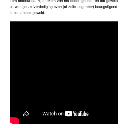
Tom ontdekt dat hij stiekem van het doden genoot, en dat geweld
uit wettige zelfverdediging even (of zelfs nog méér) beangstigend
is als zinloos geweld.