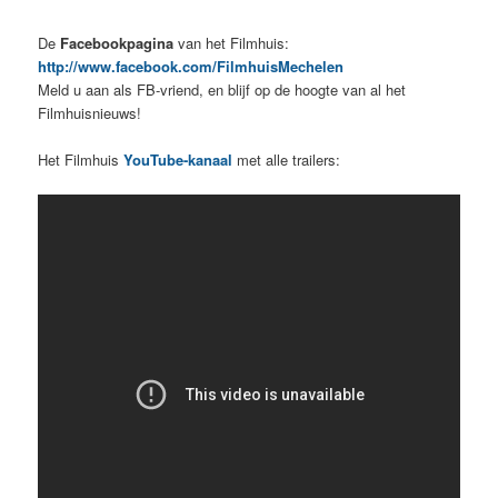
De
Facebookpagina
van het Filmhuis:
http://www.facebook.com/FilmhuisMechelen
Meld u aan als FB-vriend, en blijf op de hoogte van al het
Filmhuisnieuws!
Het Filmhuis
YouTube-kanaal
met alle trailers: