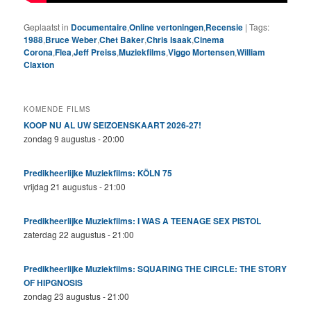
Geplaatst in
Documentaire
,
Online vertoningen
,
Recensie
|
Tags:
1988
,
Bruce Weber
,
Chet Baker
,
Chris Isaak
,
Cinema
Corona
,
Flea
,
Jeff Preiss
,
Muziekfilms
,
Viggo Mortensen
,
William
Claxton
KOMENDE FILMS
KOOP NU AL UW SEIZOENSKAART 2026-27!
zondag 9 augustus - 20:00
Predikheerlijke Muziekfilms: KÖLN 75
vrijdag 21 augustus - 21:00
Predikheerlijke Muziekfilms: I WAS A TEENAGE SEX PISTOL
zaterdag 22 augustus - 21:00
Predikheerlijke Muziekfilms: SQUARING THE CIRCLE: THE STORY
OF HIPGNOSIS
zondag 23 augustus - 21:00