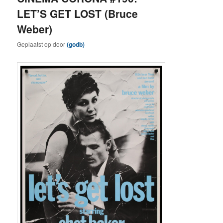
LET’S GET LOST (Bruce
Weber)
Geplaatst op
door
(godb)