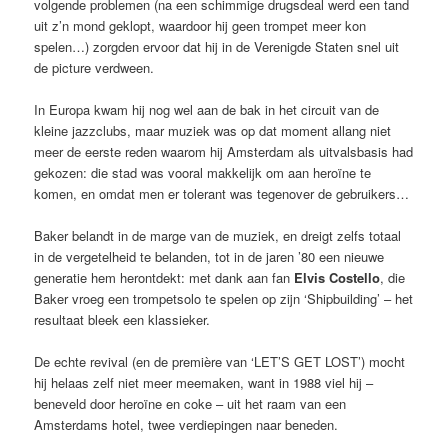
volgende problemen (na een schimmige drugsdeal werd een tand
uit z’n mond geklopt, waardoor hij geen trompet meer kon
spelen…) zorgden ervoor dat hij in de Verenigde Staten snel uit
de picture verdween.
In Europa kwam hij nog wel aan de bak in het circuit van de
kleine jazzclubs, maar muziek was op dat moment allang niet
meer de eerste reden waarom hij Amsterdam als uitvalsbasis had
gekozen: die stad was vooral makkelijk om aan heroïne te
komen, en omdat men er tolerant was tegenover de gebruikers…
Baker belandt in de marge van de muziek, en dreigt zelfs totaal
in de vergetelheid te belanden, tot in de jaren ’80 een nieuwe
generatie hem herontdekt: met dank aan fan
Elvis Costello
, die
Baker vroeg een trompetsolo te spelen op zijn ‘Shipbuilding’ – het
resultaat bleek een klassieker.
De echte revival (en de première van ‘LET’S GET LOST’) mocht
hij helaas zelf niet meer meemaken, want in 1988 viel hij –
beneveld door heroïne en coke – uit het raam van een
Amsterdams hotel, twee verdiepingen naar beneden.