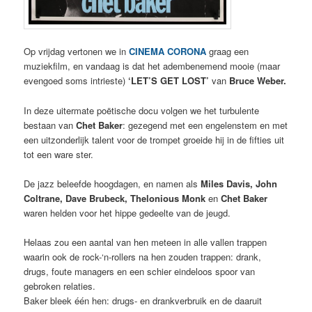
Op vrijdag vertonen we in
CINEMA CORONA
graag een
muziekfilm, en vandaag is dat het adembenemend mooie (maar
evengoed soms intrieste)
‘LET’S GET LOST’
van
Bruce Weber.
In deze uitermate poëtische docu volgen we het turbulente
bestaan van
Chet Baker
: gezegend met een engelenstem en met
een uitzonderlijk talent voor de trompet groeide hij in de fifties uit
tot een ware ster.
De jazz beleefde hoogdagen, en namen als
Miles Davis, John
Coltrane, Dave Brubeck, Thelonious Monk
en
Chet Baker
waren helden voor het hippe gedeelte van de jeugd.
Helaas zou een aantal van hen meteen in alle vallen trappen
waarin ook de rock-‘n-rollers na hen zouden trappen: drank,
drugs, foute managers en een schier eindeloos spoor van
gebroken relaties.
Baker bleek één hen: drugs- en drankverbruik en de daaruit