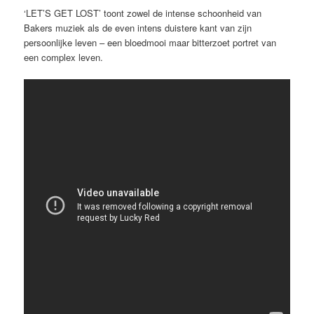
‘LET’S GET LOST’ toont zowel de intense schoonheid van
Bakers muziek als de even intens duistere kant van zijn
persoonlijke leven – een bloedmooi maar bitterzoet portret van
een complex leven.