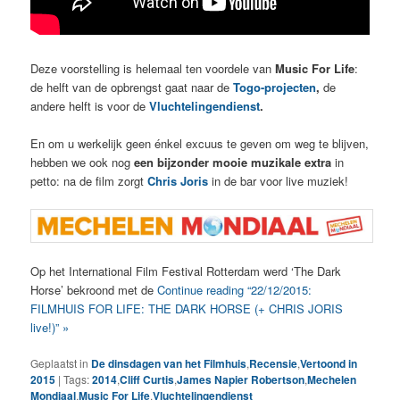
Deze voorstelling is helemaal ten voordele van
Music For Life
:
de helft van de opbrengst gaat naar de
Togo-projecten
,
de
andere helft is voor de
Vluchtelingendienst
.
En om u werkelijk geen énkel excuus te geven om weg te blijven,
hebben we ook nog
een bijzonder mooie muzikale extra
in
petto:
na de film zorgt
Chris Joris
in de bar voor live muziek!
Op het International Film Festival Rotterdam werd ‘The Dark
Horse’ bekroond met de
Continue reading “22/12/2015:
FILMHUIS FOR LIFE: THE DARK HORSE (+ CHRIS JORIS
live!)” »
Geplaatst in
De dinsdagen van het Filmhuis
,
Recensie
,
Vertoond in
2015
|
Tags:
2014
,
Cliff Curtis
,
James Napier Robertson
,
Mechelen
Mondiaal
,
Music For Life
,
Vluchtelingendienst