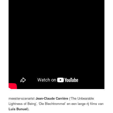
meester-scenarist
Jean-Claude Carrière
(‘The Unbearable
Lightness of Being’, ‘Die Blechtrommel’ en een lange rij films van
Luis Bunuel
).