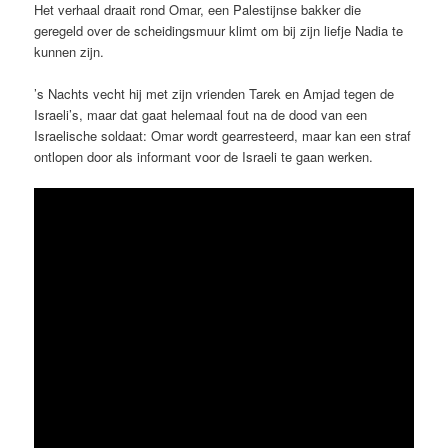
Het verhaal draait rond Omar, een Palestijnse bakker die
geregeld over de scheidingsmuur klimt om bij zijn liefje Nadia te
kunnen zijn.
’s Nachts vecht hij met zijn vrienden Tarek en Amjad tegen de
Israeli’s, maar dat gaat helemaal fout na de dood van een
Israelische soldaat: Omar wordt gearresteerd, maar kan een straf
ontlopen door als informant voor de Israeli te gaan werken.