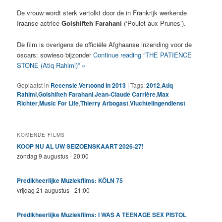
De vrouw wordt sterk vertolkt door de in Frankrijk werkende
Iraanse actrice
Golshifteh Farahani
(‘Poulet aux Prunes’).
De film is overigens de officiële Afghaanse inzending voor de
oscars: sowieso bijzonder
Continue reading “THE PATIENCE
STONE (Atiq Rahimi)” »
Geplaatst in
Recensie
,
Vertoond in 2013
|
Tags:
2012
,
Atiq
Rahimi
,
Golshifteh Farahani
,
Jean-Claude Carrière
,
Max
Richter
,
Music For Life
,
Thierry Arbogast
,
Vluchtelingendienst
KOMENDE FILMS
KOOP NU AL UW SEIZOENSKAART 2026-27!
zondag 9 augustus - 20:00
Predikheerlijke Muziekfilms: KÖLN 75
vrijdag 21 augustus - 21:00
Predikheerlijke Muziekfilms: I WAS A TEENAGE SEX PISTOL