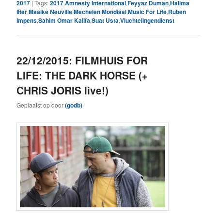
2017
|
Tags:
2017
,
Amnesty International
,
Feyyaz Duman
,
Halima
Ilter
,
Maaike Neuville
,
Mechelen Mondiaal
,
Music For Life
,
Ruben
Impens
,
Sahim Omar Kalifa
,
Suat Usta
,
Vluchtelingendienst
22/12/2015: FILMHUIS FOR
LIFE: THE DARK HORSE (+
CHRIS JORIS live!)
Geplaatst op
door
(godb)