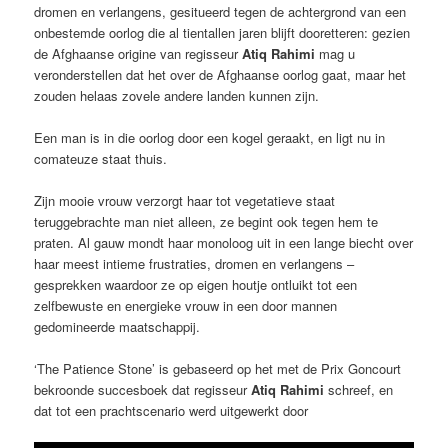
dromen en verlangens, gesitueerd tegen de achtergrond van een
onbestemde oorlog die al tientallen jaren blijft dooretteren: gezien
de Afghaanse origine van regisseur
Atiq Rahimi
mag u
veronderstellen dat het over de Afghaanse oorlog gaat, maar het
zouden helaas zovele andere landen kunnen zijn.
Een man is in die oorlog door een kogel geraakt, en ligt nu in
comateuze staat thuis.
Zijn mooie vrouw verzorgt haar tot vegetatieve staat
teruggebrachte man niet alleen, ze begint ook tegen hem te
praten. Al gauw mondt haar monoloog uit in een lange biecht over
haar meest intieme frustraties, dromen en verlangens –
gesprekken waardoor ze op eigen houtje ontluikt tot een
zelfbewuste en energieke vrouw in een door mannen
gedomineerde maatschappij.
‘The Patience Stone’ is gebaseerd op het met de Prix Goncourt
bekroonde succesboek dat regisseur
Atiq Rahimi
schreef, en
dat tot een prachtscenario werd uitgewerkt door