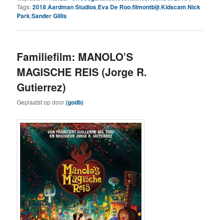
Tags:
2018
,
Aardman Studios
,
Eva De Roo
,
filmontbijt
,
Kidscam
,
Nick
Park
,
Sander Gillis
Familiefilm: MANOLO’S
MAGISCHE REIS (Jorge R.
Gutierrez)
Geplaatst op
door
(godb)