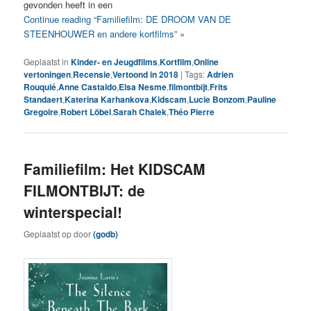
gevonden heeft in een
Continue reading “Familiefilm: DE DROOM VAN DE
STEENHOUWER en andere kortfilms” »
Geplaatst in
Kinder- en Jeugdfilms
,
Kortfilm
,
Online
vertoningen
,
Recensie
,
Vertoond in 2018
|
Tags:
Adrien
Rouquié
,
Anne Castaldo
,
Elsa Nesme
,
filmontbijt
,
Frits
Standaert
,
Katerina Karhankova
,
Kidscam
,
Lucie Bonzom
,
Pauline
Gregoire
,
Robert Löbel
,
Sarah Chalek
,
Théo Pierre
Familiefilm: Het KIDSCAM
FILMONTBIJT: de
winterspecial!
Geplaatst op
door
(godb)