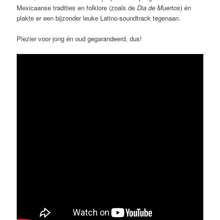
Mexicaanse tradities en folklore (zoals de
Dia de Muertos
) én
plakte er een bijzonder leuke Latino-soundtrack tegenaan.
Plezier voor jong én oud gegarandeerd, dus!