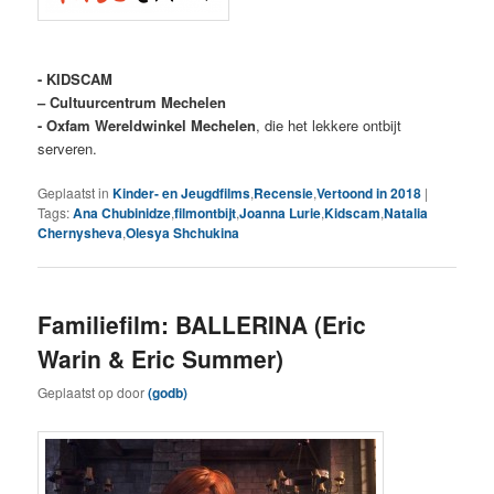
- KIDSCAM
– Cultuurcentrum Mechelen
- Oxfam Wereldwinkel Mechelen
, die het lekkere ontbijt
serveren.
Geplaatst in
Kinder- en Jeugdfilms
,
Recensie
,
Vertoond in 2018
|
Tags:
Ana Chubinidze
,
filmontbijt
,
Joanna Lurie
,
Kidscam
,
Natalia
Chernysheva
,
Olesya Shchukina
Familiefilm: BALLERINA (Eric
Warin & Eric Summer)
Geplaatst op
door
(godb)