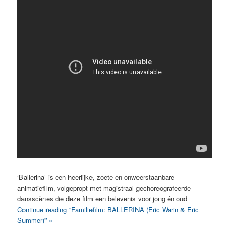
‘Ballerina’ is een heerlijke, zoete en onweerstaanbare
animatiefilm, volgepropt met magistraal gechoreografeerde
dansscènes die deze film een belevenis voor jong én oud
Continue reading “Familiefilm: BALLERINA (Eric Warin & Eric
Summer)” »