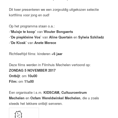
Dit keer presenteren we een zorgvuldig uitgekozen selectie
kortfilms voor jong en oud!
Op het programma staan o.a.:
-
‘Muisje te koop’
van
Wouter Bongaerts
-
‘De piepkleine Vos’
van
Aline Quertain
en
Sylwia Szkiladz
-
‘De Kiosk’
van
Anete Merece
Richtleeftijd films: kinderen
+6 jaar
Deze films werden in Filmhuis Mechelen vertoond op:
ZONDAG 5 NOVEMBER 2017
Ontbijt
: om
10u00
Film:
om
11u00
Een organisatie i.s.m.
KIDSCAM, Cultuurcentrum
Mechelen
en
Oxfam Wereldwinkel Mechelen
, die u zoals
steeds het lekkere ontbijt serveren.