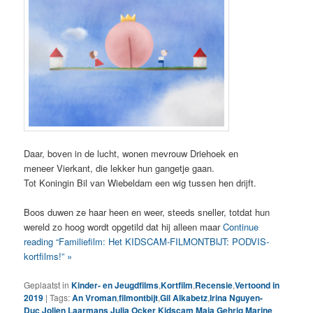
Daar, boven in de lucht, wonen mevrouw Driehoek en
meneer Vierkant, die lekker hun gangetje gaan.
Tot Koningin Bil van Wiebeldam een wig tussen hen drijft.
Boos duwen ze haar heen en weer, steeds sneller, totdat hun
wereld zo hoog wordt opgetild dat hij alleen maar
Continue
reading “Familiefilm: Het KIDSCAM-FILMONTBIJT: PODVIS-
kortfilms!” »
Geplaatst in
Kinder- en Jeugdfilms
,
Kortfilm
,
Recensie
,
Vertoond in
2019
|
Tags:
An Vroman
,
filmontbijt
,
Gil Alkabetz
,
Irina Nguyen-
Duc
,
Jolien Laarmans
,
Julia Ocker
,
Kidscam
,
Maja Gehrig
,
Marine