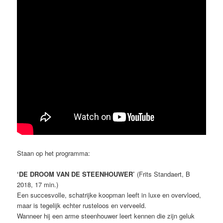
Staan op het programma:
‘DE DROOM VAN DE STEENHOUWER’
(Frits Standaert, B
2018, 17 min.)
Een succesvolle, schatrijke koopman leeft in luxe en overvloed,
maar is tegelijk echter rusteloos en verveeld.
Wanneer hij een arme steenhouwer leert kennen die zijn geluk