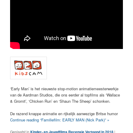
‘Early Man’ is het nieuwste stop-motion animatiemeesterwerkje
van de Aardman Studios, die ons eerder al topfilms als ‘Wallace
& Gromit’, ‘Chicken Run’ en ‘Shaun The Sheep’ schonken.
De razend knappe animatie en rijkelijk aanwezige Britse humor
Continue reading “Familiefilm: EARLY MAN (Nick Park)” »
Geplaatst in
Kinder- en Jeugdfilms
,
Recensie
,
Vertoond in 2018
|