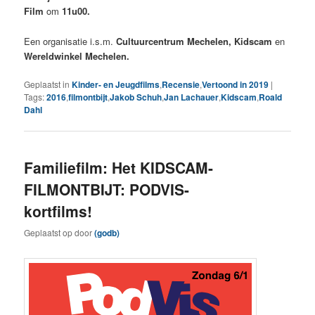
Film
om
11u00.
Een organisatie i.s.m.
Cultuurcentrum Mechelen, Kidscam
en
Wereldwinkel Mechelen.
Geplaatst in
Kinder- en Jeugdfilms
,
Recensie
,
Vertoond in 2019
|
Tags:
2016
,
filmontbijt
,
Jakob Schuh
,
Jan Lachauer
,
Kidscam
,
Roald
Dahl
Familiefilm: Het KIDSCAM-
FILMONTBIJT: PODVIS-
kortfilms!
Geplaatst op
door
(godb)