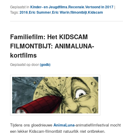
Geplaatst in
Kinder- en Jeugdfilms
,
Recensie
,
Vertoond in 2017
|
Tags:
2016
,
Eric Summer
,
Eric Warin
,
filmontbijt
,
Kidscam
Familiefilm: Het KIDSCAM
FILMONTBIJT: ANIMALUNA-
kortfilms
Geplaatst op
door
(godb)
Tijdens ons gloednieuwe
AnimaLun
a
-animatiefilmfestival mocht
een lekker Kidscam-filmontbijt natuurlijk niet ontbreken.