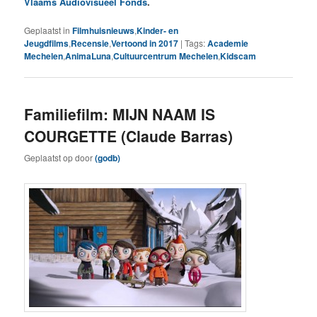
Vlaams Audiovisueel Fonds
.
Geplaatst in
Filmhuisnieuws
,
Kinder- en
Jeugdfilms
,
Recensie
,
Vertoond in 2017
|
Tags:
Academie
Mechelen
,
AnimaLuna
,
Cultuurcentrum Mechelen
,
Kidscam
Familiefilm: MIJN NAAM IS
COURGETTE (Claude Barras)
Geplaatst op
door
(godb)