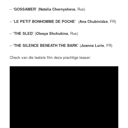
–
‘GOSSAMER’
(
Natalia Chernysheva
, Rus)
–
‘LE PETIT BONHOMME DE POCHE’
(
Ana Chubinidze
, FR)
–
‘THE SLED’
(
Olesya Shchukina
, Rus)
–
‘THE SILENCE BENEATH THE BARK’
(
Joanna Lurie
, FR)
Check van die laatste film deze prachtige teaser: