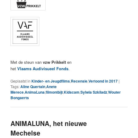
Met de steun van
vzw Prikkelt
en
het
Vlaams Audivisueel Fonds
.
Geplaatst in
Kinder- en Jeugdfilms
,
Recensie
,
Vertoond in 2017
|
Tags:
Aline Quertain
,
Anete
Merece
,
AnimaLuna
,
filmontbijt
,
Kidscam
,
Sylwia Szkiladz
,
Wouter
Bongaerts
ANIMALUNA, het nieuwe
Mechelse