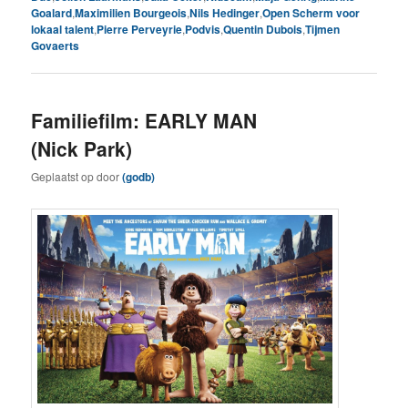
Goalard
,
Maximilien Bourgeois
,
Nils Hedinger
,
Open Scherm voor
lokaal talent
,
Pierre Perveyrie
,
Podvis
,
Quentin Dubois
,
Tijmen
Govaerts
Familiefilm: EARLY MAN
(Nick Park)
Geplaatst op
door
(godb)