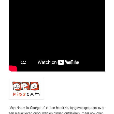
‘Mijn Naam Is Courgette’ is een heerlijke, fijngevoelige prent over
een nieuw leven opbouwen en dingen ontdekken, maar ook over