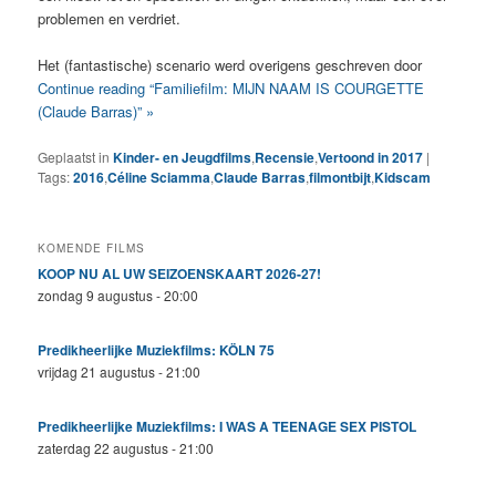
problemen en verdriet.
Het (fantastische) scenario werd overigens geschreven door
Continue reading “Familiefilm: MIJN NAAM IS COURGETTE
(Claude Barras)” »
Geplaatst in
Kinder- en Jeugdfilms
,
Recensie
,
Vertoond in 2017
|
Tags:
2016
,
Céline Sciamma
,
Claude Barras
,
filmontbijt
,
Kidscam
KOMENDE FILMS
KOOP NU AL UW SEIZOENSKAART 2026-27!
zondag 9 augustus - 20:00
Predikheerlijke Muziekfilms: KÖLN 75
vrijdag 21 augustus - 21:00
Predikheerlijke Muziekfilms: I WAS A TEENAGE SEX PISTOL
zaterdag 22 augustus - 21:00