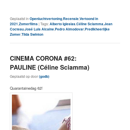
Geplaatst in
Openluchtvertoning
,
Recensie
,
Vertoond in
2021
,
Zomerfilms
|
Tags:
Alberto Iglesias
,
Céline Sciamma
,
Jean
Cocteau
,
José Luis Alcaine
,
Pedro Almodovar
,
Predikheerlijke
Zomer
,
Tilda Swinton
CINEMA CORONA #62:
PAULINE (Céline Sciamma)
Geplaatst op
door
(godb)
Quarantainedag 62!