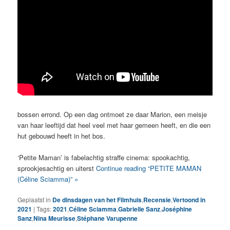
bossen errond. Op een dag ontmoet ze daar Marion, een meisje
van haar leeftijd dat heel veel met haar gemeen heeft, en die een
hut gebouwd heeft in het bos.
‘Petite Maman’ is fabelachtig straffe cinema: spookachtig,
sprookjesachtig en uiterst
Continue reading “PETITE MAMAN
(Céline Sciamma)” »
Geplaatst in
De dinsdagen van het Filmhuis
,
Recensie
,
Vertoond in
2021
|
Tags:
2021
,
Céline Sciamma
,
Gabrielle Sanz
,
Joséphine
Sanz
,
Nina Meurisse
,
Stéphane Varupenne