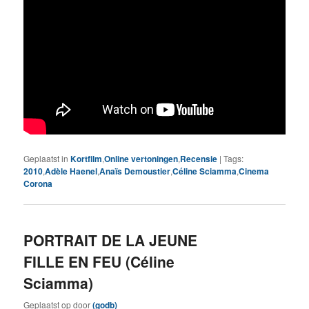
Geplaatst in
Kortfilm
,
Online vertoningen
,
Recensie
|
Tags:
2010
,
Adèle Haenel
,
Anaïs Demoustier
,
Céline Sciamma
,
Cinema
Corona
PORTRAIT DE LA JEUNE
FILLE EN FEU (Céline
Sciamma)
Geplaatst op
door
(godb)