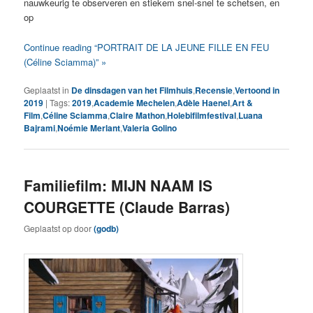
nauwkeurig te observeren en stiekem snel-snel te schetsen, en
op
Continue reading “PORTRAIT DE LA JEUNE FILLE EN FEU
(Céline Sciamma)” »
Geplaatst in
De dinsdagen van het Filmhuis
,
Recensie
,
Vertoond in
2019
|
Tags:
2019
,
Academie Mechelen
,
Adèle Haenel
,
Art &
Film
,
Céline Sciamma
,
Claire Mathon
,
Holebifilmfestival
,
Luana
Bajrami
,
Noémie Merlant
,
Valeria Golino
Familiefilm: MIJN NAAM IS
COURGETTE (Claude Barras)
Geplaatst op
door
(godb)