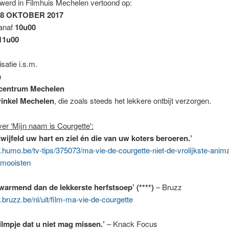
werd in Filmhuis Mechelen vertoond op:
8 OKTOBER 2017
anaf
10u00
11u00
satie i.s.m.
m
rcentrum Mechelen
inkel Mechelen
, die zoals steeds het lekkere ontbijt verzorgen.
er ‘Mijn naam is Courgette':
twijfeld uw hart en ziel én die van uw koters beroeren.’
.humo.be/tv-tips/375073/ma-vie-de-courgette-niet-de-vrolijkste-anima
-mooisten
warmend dan de lekkerste herfstsoep’ (****)
– Bruzz
.bruzz.be/nl/uit/film-ma-vie-de-courgette
filmpje dat u niet mag missen.’
– Knack Focus