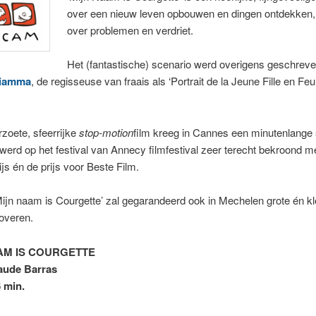
over een nieuw leven opbouwen en dingen ontdekken
over problemen en verdriet.
Het (fantastische) scenario werd overigens geschrev
ciamma
, de regisseuse van fraais als ‘Portrait de la Jeune Fille en Feu’
rzoete, sfeerrijke
stop-motion
film kreeg in Cannes een minutenlange
 werd op het festival van Annecy filmfestival zeer terecht bekroond m
ijs én de prijs voor Beste Film.
ijn naam is Courgette’ zal gegarandeerd ook in Mechelen grote én kl
overen.
AM IS COURGETTE
aude Barras
6 min.