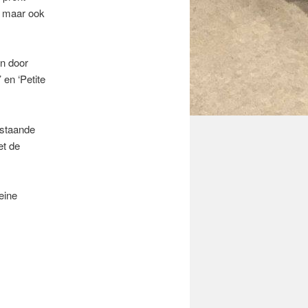
, maar ook
en door
 en ‘Petite
 staande
et de
eine