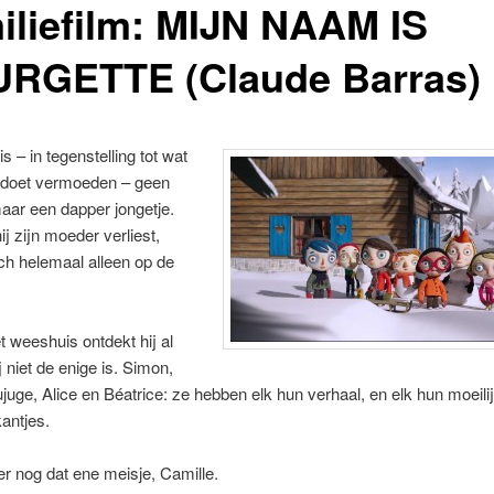
iliefilm: MIJN NAAM IS
RGETTE (Claude Barras)
s – in tegenstelling tot wat
 doet vermoeden – geen
aar een dapper jongetje.
j zijn moeder verliest,
zich helemaal alleen op de
t weeshuis ontdekt hij al
j niet de enige is. Simon,
uge, Alice en Béatrice: ze hebben elk hun verhaal, en elk hun moeil
kantjes.
er nog dat ene meisje, Camille.