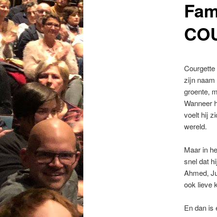
Fam
COU
Courgette i
zijn naam
groente, m
Wanneer hi
voelt hij 
wereld.
Maar in he
snel dat hi
Ahmed, Juj
ook lieve 
En dan is 