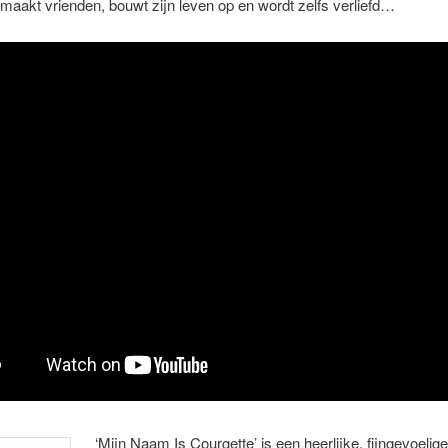
maakt vrienden, bouwt zijn leven op en wordt zelfs verliefd…
‘Mijn Naam Is Courgette’ is een heerlijke, fijngevoelige