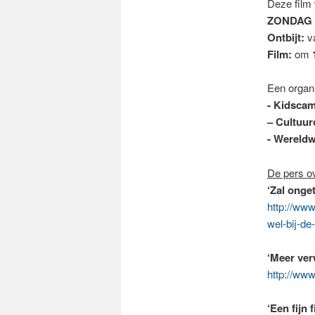
Deze film 
ZONDAG 
Ontbijt:
v
Film:
om
Een organi
- Kidsca
– Cultuu
- Wereldw
De pers ov
‘Zal onge
http://www
wel-bij-de
‘Meer ver
http://www
‘Een fijn 