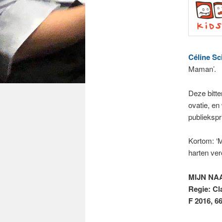
Céline S
Maman’.
Deze bitte
ovatie, en
publiekspr
Kortom: ‘M
harten ver
MIJN NA
Regie: Cl
F 2016, 6