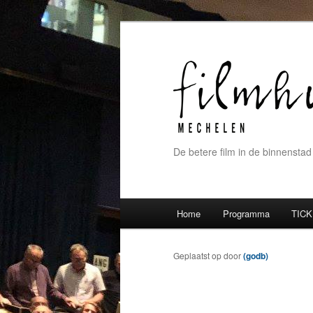
De betere film in de binnenstad
Hoofdmenu
Home
Programma
TICK
Spring naar de primaire inh
Spring naar de secundaire 
Geplaatst op
door
(godb)