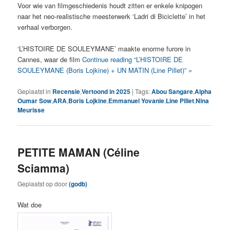
Voor wie van filmgeschiedenis houdt zitten er enkele knipogen
naar het neo-realistische meesterwerk ‘Ladri di Biciclette’ in het
verhaal verborgen.
‘L’HISTOIRE DE SOULEYMANE’ maakte enorme furore in
Cannes, waar de film
Continue reading “L’HISTOIRE DE
SOULEYMANE (Boris Lojkine) + UN MATIN (Line Pillet)” »
Geplaatst in
Recensie
,
Vertoond in 2025
|
Tags:
Abou Sangare
,
Alpha
Oumar Sow
,
ARA
,
Boris Lojkine
,
Emmanuel Yovanie
,
Line Pillet
,
Nina
Meurisse
PETITE MAMAN (Céline
Sciamma)
Geplaatst op
door
(godb)
Wat doe