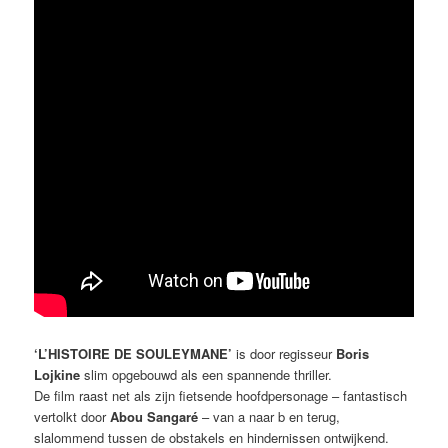
‘L’HISTOIRE DE SOULEYMANE’
is door regisseur
Boris
Lojkine
slim opgebouwd als een spannende thriller.
De film raast net als zijn fietsende hoofdpersonage – fantastisch
vertolkt door
Abou Sangaré
– van a naar b en terug,
slalommend tussen de obstakels en hindernissen ontwijkend.