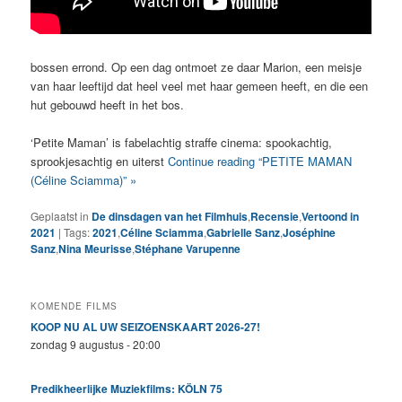
bossen errond. Op een dag ontmoet ze daar Marion, een meisje
van haar leeftijd dat heel veel met haar gemeen heeft, en die een
hut gebouwd heeft in het bos.
‘Petite Maman’ is fabelachtig straffe cinema: spookachtig,
sprookjesachtig en uiterst
Continue reading “PETITE MAMAN
(Céline Sciamma)” »
Geplaatst in
De dinsdagen van het Filmhuis
,
Recensie
,
Vertoond in
2021
|
Tags:
2021
,
Céline Sciamma
,
Gabrielle Sanz
,
Joséphine
Sanz
,
Nina Meurisse
,
Stéphane Varupenne
KOMENDE FILMS
KOOP NU AL UW SEIZOENSKAART 2026-27!
zondag 9 augustus - 20:00
Predikheerlijke Muziekfilms: KÖLN 75