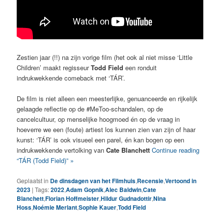
Zestien jaar (!!) na zijn vorige film (het ook al niet misse ‘Little
Children’ maakt regisseur
Todd Field
een ronduit
indrukwekkende comeback met ‘TÁR’.
De film is niet alleen een meesterlijke, genuanceerde en rijkelijk
gelaagde reflectie op de #MeToo-schandalen, op de
cancelcultuur, op menselijke hoogmoed én op de vraag in
hoeverre we een (foute) artiest los kunnen zien van zijn of haar
kunst: ‘TÁR’ is ook visueel een parel, én kan bogen op een
indrukwekkende vertolking van
Cate Blanchett
Continue reading
“TÁR (Todd Field)” »
Geplaatst in
De dinsdagen van het Filmhuis
,
Recensie
,
Vertoond in
2023
|
Tags:
2022
,
Adam Gopnik
,
Alec Baldwin
,
Cate
Blanchett
,
Florian Hoffmeister
,
Hildur Gudnadottir
,
Nina
Hoss
,
Noémie Merlant
,
Sophie Kauer
,
Todd Field