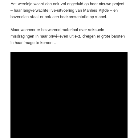
Het wereldje wacht dan ook vol ongeduld op haar nieuwe project
– haar langverwachte live-uitvoering van Mahlers Vijfde – en
bovendien staat er ook een boekpresentatie op stapel.
Maar wanneer er bezwarend materiaal over seksuele
misdragingen in haar privé-leven uitlekt, dreigen er grote barsten
in haar imago te komen…