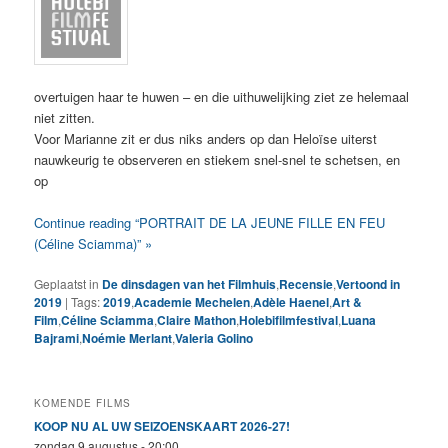
overtuigen haar te huwen – en die uithuwelijking ziet ze helemaal
niet zitten.
Voor Marianne zit er dus niks anders op dan Heloïse uiterst
nauwkeurig te observeren en stiekem snel-snel te schetsen, en
op
Continue reading “PORTRAIT DE LA JEUNE FILLE EN FEU
(Céline Sciamma)” »
Geplaatst in
De dinsdagen van het Filmhuis
,
Recensie
,
Vertoond in
2019
|
Tags:
2019
,
Academie Mechelen
,
Adèle Haenel
,
Art &
Film
,
Céline Sciamma
,
Claire Mathon
,
Holebifilmfestival
,
Luana
Bajrami
,
Noémie Merlant
,
Valeria Golino
KOMENDE FILMS
KOOP NU AL UW SEIZOENSKAART 2026-27!
zondag 9 augustus - 20:00