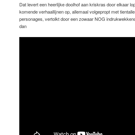
Dat levert een heerlijke doolhof aan kriskras door elkaar l
komende verhaallijnen op, allemaal volgepropt met tientalle
personages, vertolkt door een zowaar NOG indrukwekkender
dan