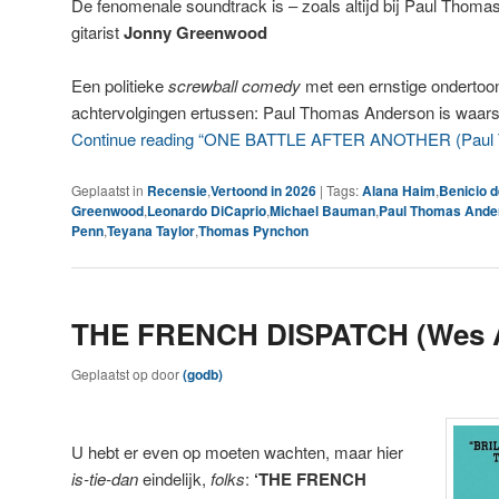
De fenomenale soundtrack is – zoals altijd bij Paul Thom
gitarist
Jonny Greenwood
Een politieke
screwball comedy
met een ernstige onderto
achtervolgingen ertussen: Paul Thomas Anderson is waarsch
Continue reading “ONE BATTLE AFTER ANOTHER (Paul 
Geplaatst in
Recensie
,
Vertoond in 2026
|
Tags:
Alana Haim
,
Benicio d
Greenwood
,
Leonardo DiCaprio
,
Michael Bauman
,
Paul Thomas Ande
Penn
,
Teyana Taylor
,
Thomas Pynchon
THE FRENCH DISPATCH (Wes 
Geplaatst op
door
(godb)
U hebt er even op moeten wachten, maar hier
is-tie-dan
eindelijk,
folks
:
‘THE FRENCH