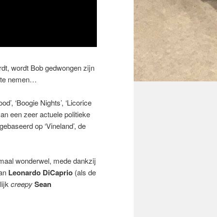
ordt, wordt Bob gedwongen zijn
p te nemen…
od’, ‘Boogie Nights’, ‘Licorice
an een zeer actuele politieke
, gebaseerd op ‘Vineland’, de
lemaal wonderwel, mede dankzij
van
Leonardo DiCaprio
(als de
lijk
creepy
Sean