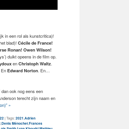
jk in een rol als kunstcritica)!
het blad)!
Cécile de France!
irse Ronan! Owen Wilson!
’) duikt opeens in de film op.
ydoux
en
Christoph Waltz
.
. En
Edward Norton
. En…
h’ dan ook nog eens een
Anderson terecht zijn naam en
n)” »
022
|
Tags:
2021
,
Adrien
z
,
Denis Ménochet
,
Frances
Lois Smith
,
Lyna Khoudri
,
Mathieu