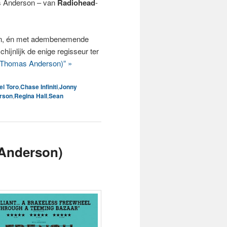
as Anderson – van
Radiohead
-
on, én met adembenemende
ijnlijk de enige regisseur ter
Thomas Anderson)” »
el Toro
,
Chase Infiniti
,
Jonny
rson
,
Regina Hall
,
Sean
Anderson)