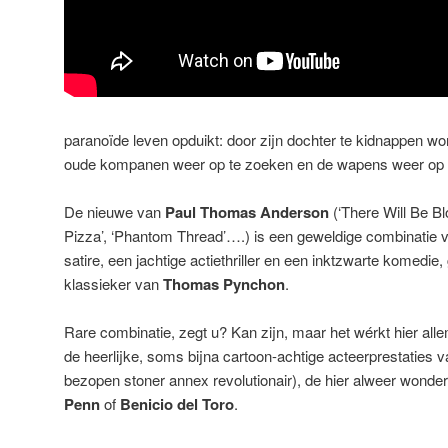
paranoïde leven opduikt: door zijn dochter te kidnappen w
oude kompanen weer op te zoeken en de wapens weer o
De nieuwe van
Paul Thomas Anderson
(‘There Will Be Blo
Pizza’, ‘Phantom Thread’….) is een geweldige combinatie v
satire, een jachtige actiethriller en een inktzwarte komedie
klassieker van
Thomas Pynchon
.
Rare combinatie, zegt u? Kan zijn, maar het wérkt hier al
de heerlijke, soms bijna cartoon-achtige acteerprestaties 
bezopen stoner annex revolutionair), de hier alweer wonder
Penn
of
Benicio del Toro
.