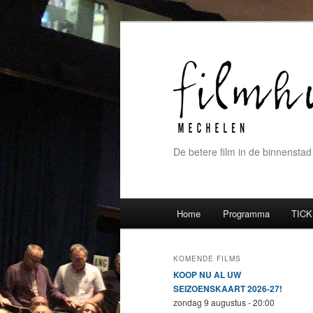
De betere film in de binnenstad
Hoofdmenu
Home
Programma
TICK
Spring naar de primaire inh
Spring naar de secundaire 
KOMENDE FILMS
KOOP NU AL UW
SEIZOENSKAART 2026-27!
zondag 9 augustus - 20:00