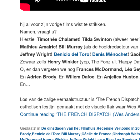
hij al voor zijn vorige films wist te strikken.
Namen, vraagt u?
Hierzie:
Timothée Chalamet! Tilda Swinton
(alweer heerli
Mathieu Amalric! Bill Murray
(als de hoofdredacteur van 
Jeffrey Wright!
Benicio del Toro
!
Denis Ménochet
! Sao
Zowaar zelfs
Henry Winkler
(yep, The Fonz uit ‘Happy Days
O, en dan vergeten we nog
Frances McDormand, Léa Se
En
Adrien Brody
. En
Willem Dafoe
. En
Anjelica Huston
En…
Los van de zalige verhaalstructuur is ‘The French Dispatc
esthetisch festijn, gemaakt met de visuele flair waar Wes 
Continue reading “THE FRENCH DISPATCH (Wes Anderso
Geplaatst in
De dinsdagen van het Filmhuis
,
Recensie
,
Vertoond in 2
Brody
,
Benicio del Toro
,
Bill Murray
,
Cécile de France
,
Christoph Walt
McDormand
,
Henry Winkler
,
Jeffrey Wright
,
Larry Pine
,
Léa Seydoux
,