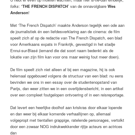
folks
:
‘THE FRENCH DISPATCH’
van de onnavolgbare
Wes
Anderson
!
Met ‘The French Dispatch’ maakte Anderson tegelijk een ode aan
de journalistiek én een liefdesverklaring aan de cinema: de film
speelt zich af op de redactie van The French Dispatch, een blad
voor Amerikaans expats in Frankrijk, gevestigd in het stadje
Ennui-sur-Blasé (iemand die dat soort naam bedenkt als de
lokatie van zijn film kan voor ons maar weinig fout meer doen).
De film speelt zich niet alleen af bij een magazine, hij is ook
helemaal opgebouwd volgens de structuur van een blad: nu eens
bevinden we ons in een essay over de studentenopstand van
Parijs, dan weer zitten we in een overlijdensbericht, in een artikel
over een compleet foutgelopen ontvoering of in een reisreportage.
Dat levert een heerlijke doolhof aan kriskras door elkaar lopende
en dan weer bij elkaar komende verhaallijnen op, allemaal
volgepropt met tientallen grappige, ratelende personages, vertolkt
door een zowaar NOG indrukwekkender rijtje acteurs en actrices
dan