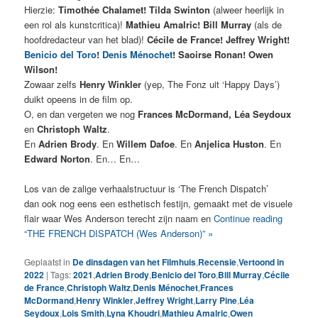
Hierzie:
Timothée Chalamet! Tilda Swinton
(alweer heerlijk in
een rol als kunstcritica)!
Mathieu Amalric! Bill Murray
(als de
hoofdredacteur van het blad)!
Cécile de France! Jeffrey Wright!
Benicio del Toro
!
Denis Ménochet
! Saoirse Ronan! Owen
Wilson!
Zowaar zelfs
Henry Winkler
(yep, The Fonz uit ‘Happy Days’)
duikt opeens in de film op.
O, en dan vergeten we nog
Frances McDormand, Léa Seydoux
en
Christoph Waltz
.
En
Adrien Brody
. En
Willem Dafoe
. En
Anjelica Huston
. En
Edward Norton
. En… En…
Los van de zalige verhaalstructuur is ‘The French Dispatch’
dan ook nog eens een esthetisch festijn, gemaakt met de visuele
flair waar Wes Anderson terecht zijn naam en
Continue reading
“THE FRENCH DISPATCH (Wes Anderson)” »
Geplaatst in
De dinsdagen van het Filmhuis
,
Recensie
,
Vertoond in
2022
|
Tags:
2021
,
Adrien Brody
,
Benicio del Toro
,
Bill Murray
,
Cécile
de France
,
Christoph Waltz
,
Denis Ménochet
,
Frances
McDormand
,
Henry Winkler
,
Jeffrey Wright
,
Larry Pine
,
Léa
Seydoux
,
Lois Smith
,
Lyna Khoudri
,
Mathieu Amalric
,
Owen