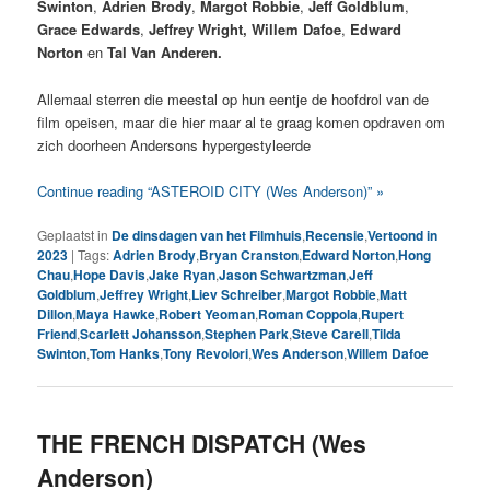
Swinton
,
Adrien Brody
,
Margot Robbie
,
Jeff Goldblum
,
Grace Edwards
,
Jeffrey Wright,
Willem Dafoe
,
Edward
Norton
en
Tal Van Anderen.
Allemaal sterren die meestal op hun eentje de hoofdrol van de
film opeisen, maar die hier maar al te graag komen opdraven om
zich doorheen Andersons hypergestyleerde
Continue reading “ASTEROID CITY (Wes Anderson)” »
Geplaatst in
De dinsdagen van het Filmhuis
,
Recensie
,
Vertoond in
2023
|
Tags:
Adrien Brody
,
Bryan Cranston
,
Edward Norton
,
Hong
Chau
,
Hope Davis
,
Jake Ryan
,
Jason Schwartzman
,
Jeff
Goldblum
,
Jeffrey Wright
,
Liev Schreiber
,
Margot Robbie
,
Matt
Dillon
,
Maya Hawke
,
Robert Yeoman
,
Roman Coppola
,
Rupert
Friend
,
Scarlett Johansson
,
Stephen Park
,
Steve Carell
,
Tilda
Swinton
,
Tom Hanks
,
Tony Revolori
,
Wes Anderson
,
Willem Dafoe
THE FRENCH DISPATCH (Wes
Anderson)