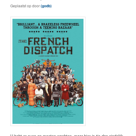
Geplaatst op
door
(godb)
U hebt er even op moeten wachten, maar hier
is-tie-dan
eindelijk,