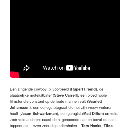
Een zingende cowboy, bijvoorbeeld (
Rupert Friend
), de
plaatselijke moteluitbater (
Steve Carrell
), een bloedmooie
filmster die constant op de foute mannen valt (
Scarlett
Johansson
), een oorlogsfotograaf die net zijn vrouw verloren
heeft (
Jason Schwartzman
), een garagist (
Matt Dillon
) en vele,
zéér vele anderen: naast de al genoemde namen bevat de cast
toppers als – even zeer diep ademhalen –
Tom Hanks
,
Tilda