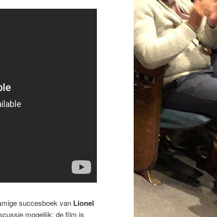
knamige succesboek van
Lionel
cussie mogelijk: de film is