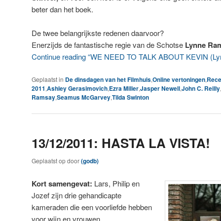
beter dan het boek.
De twee belangrijkste redenen daarvoor?
Enerzijds de fantastische regie van de Schotse
Lynne Ra
Continue reading “WE NEED TO TALK ABOUT KEVIN (Ly
Geplaatst in
De dinsdagen van het Filmhuis
,
Online vertoningen
,
Rece
2011
,
Ashley Gerasimovich
,
Ezra Miller
,
Jasper Newell
,
John C. Reilly
Ramsay
,
Seamus McGarvey
,
Tilda Swinton
13/12/2011: HASTA LA VISTA!
Geplaatst op
door
(godb)
Kort samengevat:
Lars, Philip en
Jozef zijn drie gehandicapte
kameraden die een voorliefde hebben
voor wijn en vrouwen.