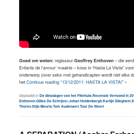
Goed om weten:
regisseur
Geoffrey Enthoven
– die eerd
Enfants de l’amour’ maakte – koos in ‘Hasta La Vista!’ voor
onderwerp (over seks met gehandicapten wordt niet elke d
het
Continue reading “13/12/2011: HASTA LA VISTA!” »
Geplaatst in
De dinsdagen van het Filmhuis
,
Recensie
,
Vertoond in 2
Enthoven
,
Gilles De Schrijver
,
Johan Heldenbergh
,
Karlijn Sileghem
,
K
Thoren
,
Stijn Meuris
,
Tom Audenaert
,
Tuur De Weert