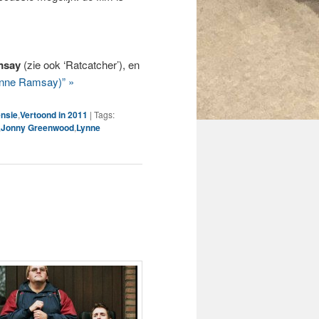
msay
(zie ook ‘Ratcatcher’), en
nne Ramsay)” »
nsie
,
Vertoond in 2011
|
Tags:
,
Jonny Greenwood
,
Lynne