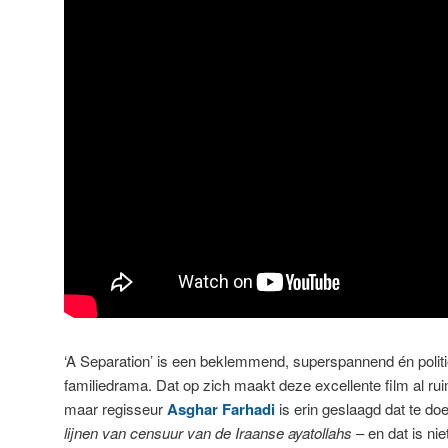
‘A Separation’ is een beklemmend, superspannend én politi
familiedrama. Dat op zich maakt deze excellente film al ru
maar regisseur
Asghar Farhadi
is erin geslaagd dat te do
lijnen van censuur van de Iraanse ayatollahs
– en dat is ni