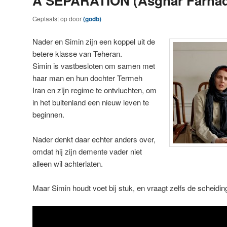
A SEPARATION (Asghar Farhad
Geplaatst op
door
(godb)
Nader en Simin zijn een koppel uit de
betere klasse van Teheran.
Simin is vastbesloten om samen met
haar man en hun dochter Termeh
Iran en zijn regime te ontvluchten, om
in het buitenland een nieuw leven te
beginnen.
Nader denkt daar echter anders over,
omdat hij zijn demente vader niet
alleen wil achterlaten.
Maar Simin houdt voet bij stuk, en vraagt zelfs de scheid