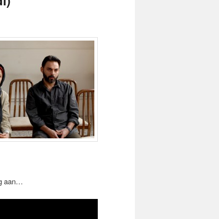
i)
ing aan…