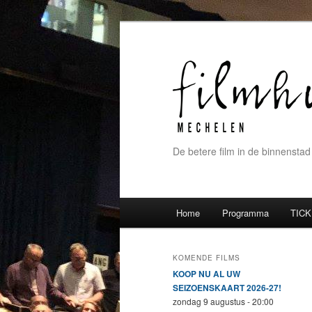
De betere film in de binnenstad
Hoofdmenu
Home
Programma
TICK
Spring naar de primaire inh
Spring naar de secundaire 
KOMENDE FILMS
KOOP NU AL UW
SEIZOENSKAART 2026-27!
zondag 9 augustus - 20:00