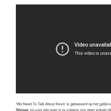
‘We Need To Talk About Kevin’ is gebaseerd op het gelij
Shriver,
en voor één keer is er volgens ons geen enkele dis