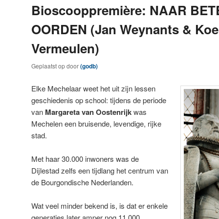
Bioscooppremière: NAAR BE
OORDEN (Jan Weynants & Ko
Vermeulen)
Geplaatst op
door
(godb)
Elke
Mechelaar weet het uit zijn lessen
geschiedenis op school: tijdens de periode
van
Margareta van Oostenrijk
was
Mechelen een bruisende, levendige, rijke
stad.
Met haar 30.000 inwoners was de
Dijlestad zelfs een tijdlang het centrum van
de Bourgondische Nederlanden.
Wat veel minder bekend is, is dat er enkele
generaties later amper nog 11.000