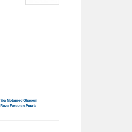
riba Motamed
,
Ghasem
Reza Foroutan
,
Pouria