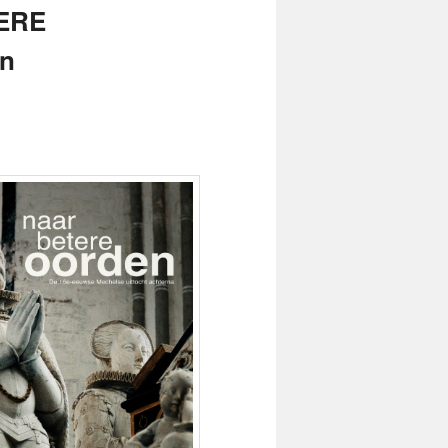
TERE
en