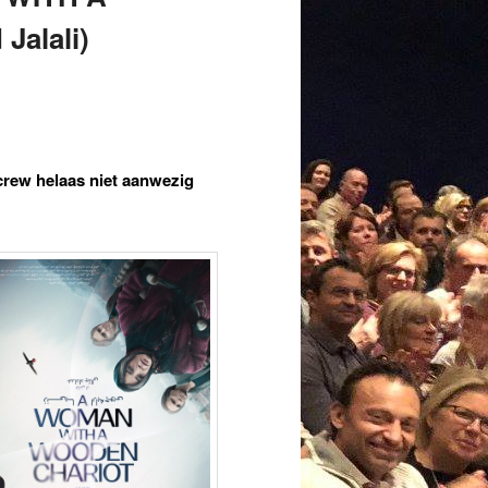
alali)
crew helaas niet aanwezig