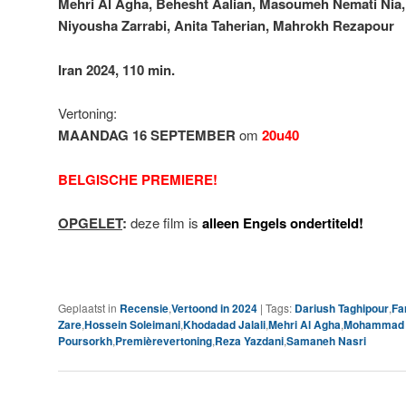
Mehri Al Agha, Behesht Aalian, Masoumeh Nemati Nia,
Niyousha Zarrabi,
Anita Taherian, Mahrokh Rezapour
Iran 2024, 110 min.
Vertoning:
MAANDAG 16 SEPTEMBER
om
20u40
BELGISCHE PREMIERE!
OPGELET
:
deze film is
alleen Engels ondertiteld!
Geplaatst in
Recensie
,
Vertoond in 2024
|
Tags:
Dariush Taghipour
,
Fa
Zare
,
Hossein Soleimani
,
Khodadad Jalali
,
Mehri Al Agha
,
Mohammad 
Poursorkh
,
Premièrevertoning
,
Reza Yazdani
,
Samaneh Nasri