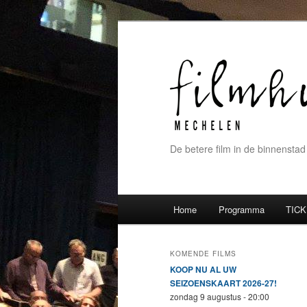
De betere film in de binnenstad
Hoofdmenu
Home
Programma
TICK
Spring naar de primaire inh
Spring naar de secundaire 
KOMENDE FILMS
KOOP NU AL UW
SEIZOENSKAART 2026-27!
zondag 9 augustus - 20:00