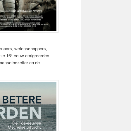
tenaars, wetenschappers,
nte 16
eeuw emigreerden
e
aanse bezetter en de