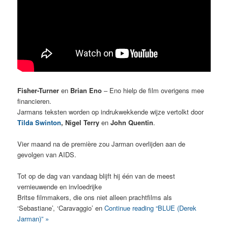
Fisher-Turner
en
Brian Eno
– Eno hielp de film overigens mee
financieren.
Jarmans teksten worden op indrukwekkende wijze vertolkt door
Tilda Swinton
, Nigel Terry
en
John Quentin
.
Vier maand na de première zou Jarman overlijden aan de
gevolgen van AIDS.
Tot op de dag van vandaag blijft hij één van de meest
vernieuwende en invloedrijke
Britse filmmakers, die ons niet alleen prachtfilms als
‘Sebastiane’, ‘Caravaggio’ en
Continue reading “BLUE (Derek
Jarman)” »