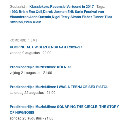
Geplaatst in
Klassiekers
,
Recensie
,
Vertoond in 2017
|
Tags:
1993
,
Brian Eno
,
Coil
,
Derek Jarman
,
Erik Satie
,
Festival van
Vlaanderen
,
John Quentin
,
Nigel Terry
,
Simon Fisher Turner
,
Tilda
Swinton
,
Yves Klein
KOMENDE FILMS
KOOP NU AL UW SEIZOENSKAART 2026-27!
zondag 9 augustus - 20:00
Predikheerlijke Muziekfilms: KÖLN 75
vrijdag 21 augustus - 21:00
Predikheerlijke Muziekfilms: I WAS A TEENAGE SEX PISTOL
zaterdag 22 augustus - 21:00
Predikheerlijke Muziekfilms: SQUARING THE CIRCLE: THE STORY
OF HIPGNOSIS
zondag 23 augustus - 21:00