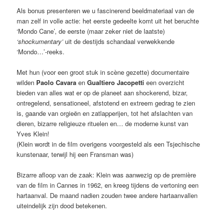
Als bonus presenteren we u fascinerend beeldmateriaal van de
man zelf in volle actie: het eerste gedeelte komt uit het beruchte
‘Mondo Cane’, de eerste (maar zeker niet de laatste)
‘shockumentary’
uit de destijds schandaal verwekkende
‘Mondo…’-reeks.
Met hun (voor een groot stuk in scène gezette) documentaire
wilden
Paolo Cavara
en
Gualtiero Jacopetti
een overzicht
bieden van alles wat er op de planeet aan shockerend, bizar,
ontregelend, sensationeel, afstotend en extreem gedrag te zien
is, gaande van orgieën en zatlapperijen, tot het afslachten van
dieren, bizarre religieuze rituelen en… de moderne kunst van
Yves Klein!
(Klein wordt in de film overigens voorgesteld als een Tsjechische
kunstenaar, terwijl hij een Fransman was)
Bizarre afloop van de zaak: Klein was aanwezig op de première
van de film in Cannes in 1962, en kreeg tijdens de vertoning een
hartaanval. De maand nadien zouden twee andere hartaanvallen
uiteindelijk zijn dood betekenen.