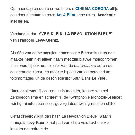
Op maandag presenteren we in onze
CINEMA CORONA
altijd
een documentaire in onze
Art & Film
-serie i.s.m.
Academie
Mechelen.
Vandaag is dat
‘YVES KLEIN, LA REVOLUTION BLEUE’
van
François Lévy-Kuentz.
Als één van de belangrijkste naoorlogse Franse kunstenaars
maakte Klein niet alleen naam met zijn blauwe monochromen,
maar was hij ook een pionier van de
performance art
en de
conceptuele kunst, én maakte hij één van de beroemdste
fotomontages uit de geschiedenis: ‘Saut Dans Le Vide’.
Daarnaast was hij ook een judo-meester, kenner van het
Zenboeddhisme en schreef hij de ‘Symphonie Monoton-Silence':
twintig minuten één noot, gevolgd door twintig minuten stilte.
Gefascineerd? Kijk dan naar ‘La Révolution Bleue’, waarin
François Lévy-Kuentz het pad van deze volstrekt unieke
kunstenaar ontrafelde.