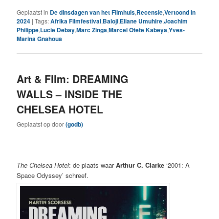
Geplaatst in
De dinsdagen van het Filmhuis
,
Recensie
,
Vertoond in
2024
|
Tags:
Afrika Filmfestival
,
Baloji
,
Eliane Umuhire
,
Joachim
Philippe
,
Lucie Debay
,
Marc Zinga
,
Marcel Otete Kabeya
,
Yves-
Marina Gnahoua
Art & Film: DREAMING
WALLS – INSIDE THE
CHELSEA HOTEL
Geplaatst op
door
(godb)
The Chelsea Hotel
: de plaats waar
Arthur C. Clarke
‘2001: A
Space Odyssey’ schreef.