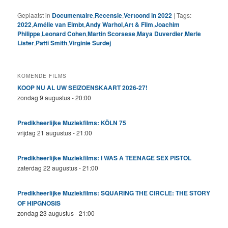
Geplaatst in
Documentaire
,
Recensie
,
Vertoond in 2022
|
Tags:
2022
,
Amélie van Elmbt
,
Andy Warhol
,
Art & Film
,
Joachim
Philippe
,
Leonard Cohen
,
Martin Scorsese
,
Maya Duverdier
,
Merle
Lister
,
Patti Smith
,
Virginie Surdej
KOMENDE FILMS
KOOP NU AL UW SEIZOENSKAART 2026-27!
zondag 9 augustus - 20:00
Predikheerlijke Muziekfilms: KÖLN 75
vrijdag 21 augustus - 21:00
Predikheerlijke Muziekfilms: I WAS A TEENAGE SEX PISTOL
zaterdag 22 augustus - 21:00
Predikheerlijke Muziekfilms: SQUARING THE CIRCLE: THE STORY
OF HIPGNOSIS
zondag 23 augustus - 21:00