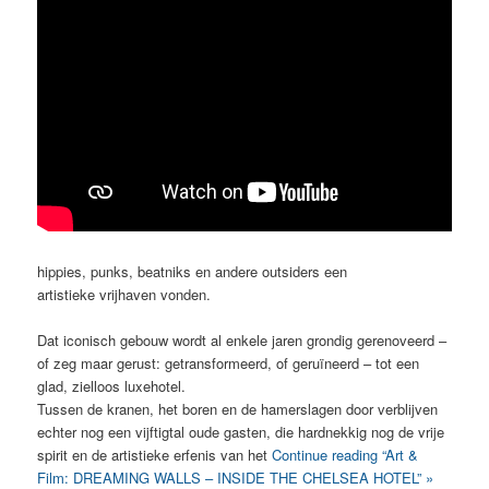
hippies, punks, beatniks en andere outsiders een
artistieke vrijhaven vonden.
Dat iconisch gebouw wordt al enkele jaren grondig gerenoveerd –
of zeg maar gerust: getransformeerd, of geruïneerd – tot een
glad, zielloos luxehotel.
Tussen de kranen, het boren en de hamerslagen door verblijven
echter nog een vijftigtal oude gasten, die hardnekkig nog de vrije
spirit en de artistieke erfenis van het
Continue reading “Art &
Film: DREAMING WALLS – INSIDE THE CHELSEA HOTEL” »