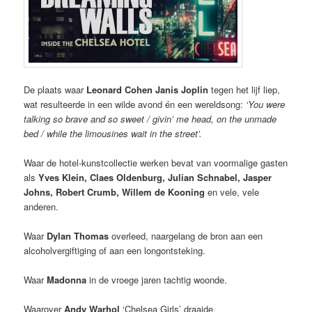
De plaats waar
Leonard Cohen
Janis Joplin
tegen het lijf liep,
wat resulteerde in een wilde avond én een wereldsong:
‘You were
talking so brave and so sweet / givin’ me head, on the unmade
bed / while the limousines wait in the street’.
Waar de hotel-kunstcollectie werken bevat van voormalige gasten
als
Yves Klein, Claes Oldenburg, Julian Schnabel, Jasper
Johns, Robert Crumb, Willem de Kooning
en vele, vele
anderen.
Waar
Dylan Thomas
overleed, naargelang de bron aan een
alcoholvergiftiging of aan een longontsteking.
Waar
Madonna
in de vroege jaren tachtig woonde.
Waarover
Andy Warhol
‘Chelsea Girls’ draaide.