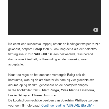
Na eerst een succesvol rapper, acteur en kledingontwerper te zijn
geweest, ontpopt
Baloji
zich nu ook nog eens als een talentvol
filmregisseur: zijn
‘AUGURE’
is een bezwerend, fascinerend
drama over identiteit, ontheemding en de hunkering naar
acceptatie.
Naast de regie en het scenario verzorgde Baloji ook de
kostuums, was hij de art director én nam hij vier gloednieuwe
albums op bij de film, gebaseerd op de hoofdpersonages.
In die hoofdrollen ziet u
Marc Zinga, Yves Marina Gnahoua,
Lucie Debay
en
Eliane Umuhire.
De koortsdroom-achtige beelden van
Joachim Philippe
zorgen
voor een film die baadt
Continue reading “AUGURE (Baloji)” »