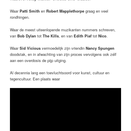
Waar
Patti Smith
en
Robert Mapplethorpe
graag en veel
rondhingen.
Waar de meest uiteenlopende muzikanten nummers schreven,
van
Bob Dylan
tot
The Kills
, en van
Edith Piaf
tot
Nico
.
Waar
Sid Vicious
vermoedelijk zijn vriendin
Nancy Spungen
doodstak, en in afwachting van zijn proces vervolgens ook zélf
aan een overdosis de pijp uitging.
Al decennia lang een toevluchtsoord voor kunst, cultuur en
tegencultuur. Een plaats waar