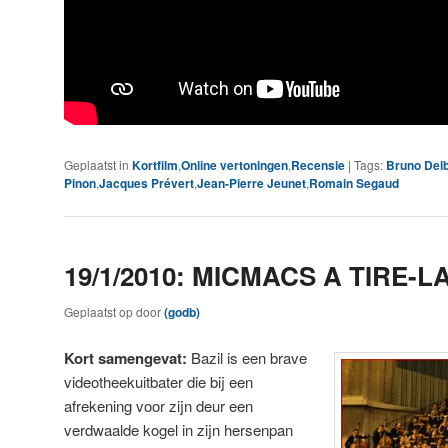
Geplaatst in
Kortfilm
,
Online vertoningen
,
Recensie
|
Tags:
Bruno Del
Pinon
,
Jacques Prévert
,
Jean-Pierre Jeunet
,
Romain Segaud
19/1/2010: MICMACS A TIRE-L
Geplaatst op
door
(godb)
Kort samengevat:
Bazil is een brave
videotheekuitbater die bij een
afrekening voor zijn deur een
verdwaalde kogel in zijn hersenpan