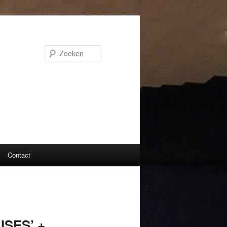
Zoeken
Contact
ISES’ +