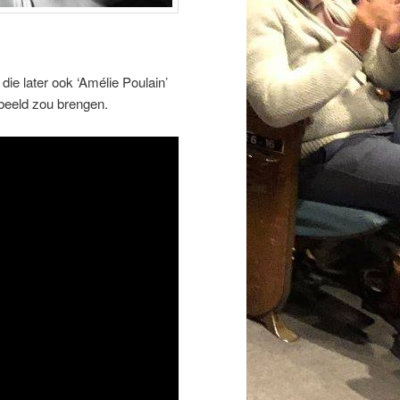
, die later ook ‘Amélie Poulain’
beeld zou brengen.