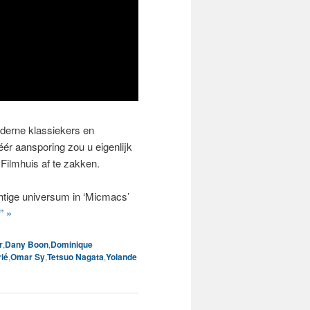
derne klassiekers en
ér aansporing zou u eigenlijk
Filmhuis af te zakken.
tige universum in ‘Micmacs’
” »
r
,
Dany Boon
,
Dominique
ié
,
Omar Sy
,
Tetsuo Nagata
,
Yolande