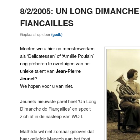
8/2/2005: UN LONG DIMANCHE
FIANCAILLES
Geplaatst op
door
(godb)
Moeten we u hier na meesterwerken
als ‘Delicatessen’ of ‘Amélie Poulain’
nog proberen te overtuigen van het
unieke talent van
Jean-Pierre
Jeunet
?
We hopen voor u van niet.
Jeunets nieuwste parel heet ‘Un Long
Dimanche de Fiançailles’ en speelt
zich af in de nasleep van WO I.
Mathilde wil niet zomaar geloven dat
haar geliefde Manech aan het front