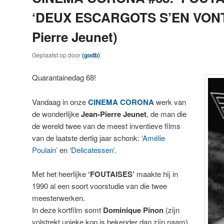
‘DEUX ESCARGOTS S’EN VONT’
Pierre Jeunet)
Geplaatst op
door
(godb)
Quarantainedag 68!
Vandaag in onze
CINEMA CORONA
werk van
de wonderlijke
Jean-Pierre Jeunet
, de man die
de wereld twee van de meest inventieve films
van de laatste dertig jaar schonk:
‘Amélie
Poulain’
en
‘Delicatessen’
.
Met het heerlijke
‘FOUTAISES’
maakte hij in
1990 al een soort voorstudie van die twee
meesterwerken.
In deze kortfilm somt
Dominique Pinon
(zijn
volstrekt unieke kop is bekender dan zijn naam)