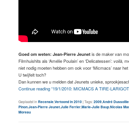
Goed om weten: Jean-Pierre Jeunet
is de maker van mo
Filmhuishits als ‘Amélie Poulain’ en ‘Delicatessen’:
voilà,
mé
niet nodig moeten hebben om ook voor ‘Micmacs’ naar het 
U twijfelt toch?
Dan kunnen we u melden dat Jeunets unieke, sprookjesach
Continue reading “19/1/2010: MICMACS A TIRE-LARIGOT
Geplaatst in
Recensie
,
Vertoond in 2010
|
Tags:
2009
,
André Dussollie
Pinon
,
Jean-Pierre Jeunet
,
Julie Ferrier
,
Marie-Julie Baup
,
Nicolas Mar
Moreau