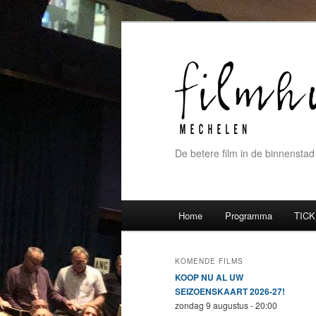
De betere film in de binnenstad
Hoofdmenu
Home
Programma
TICK
Spring naar de primaire inh
Spring naar de secundaire 
KOMENDE FILMS
KOOP NU AL UW
SEIZOENSKAART 2026-27!
zondag 9 augustus - 20:00