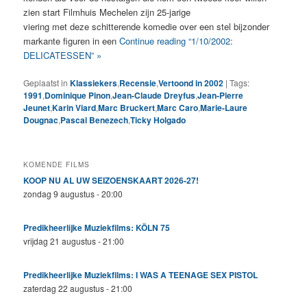
zien start Filmhuis Mechelen zijn 25-jarige
viering met deze schitterende komedie over een stel bijzonder
markante figuren in een
Continue reading “1/10/2002:
DELICATESSEN” »
Geplaatst in
Klassiekers
,
Recensie
,
Vertoond in 2002
|
Tags:
1991
,
Dominique Pinon
,
Jean-Claude Dreyfus
,
Jean-Pierre
Jeunet
,
Karin Viard
,
Marc Bruckert
,
Marc Caro
,
Marie-Laure
Dougnac
,
Pascal Benezech
,
Ticky Holgado
KOMENDE FILMS
KOOP NU AL UW SEIZOENSKAART 2026-27!
zondag 9 augustus - 20:00
Predikheerlijke Muziekfilms: KÖLN 75
vrijdag 21 augustus - 21:00
Predikheerlijke Muziekfilms: I WAS A TEENAGE SEX PISTOL
zaterdag 22 augustus - 21:00