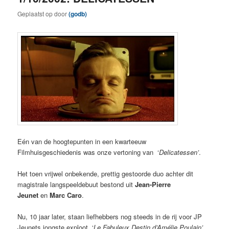
Geplaatst op
door
(godb)
Eén van de hoogtepunten in een kwarteeuw
Filmhuisgeschiedenis was onze vertoning van ‘
Delicatessen’
.
Het toen vrijwel onbekende, prettig gestoorde duo achter dit
magistrale langspeeldebuut bestond uit
Jean-Pierre
Jeunet
en
Marc Caro
.
Nu, 10 jaar later, staan liefhebbers nog steeds in de rij voor JP
Jeunets jongste exploot, ‘
Le Fabuleux Destin d’Amélie Poulain’
.