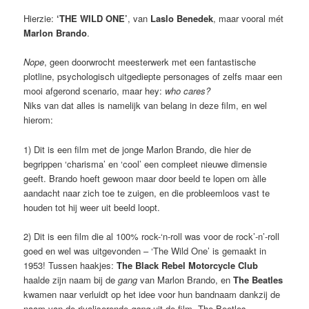
Hierzie:
‘THE WILD ONE’
, van
Laslo Benedek
, maar vooral mét
Marlon Brando
.
Nope
, geen doorwrocht meesterwerk met een fantastische
plotline, psychologisch uitgediepte personages of zelfs maar een
mooi afgerond scenario, maar hey:
who cares?
Niks van dat alles is namelijk van belang in deze film, en wel
hierom:
1) Dit is een film met de jonge Marlon Brando, die hier de
begrippen ‘charisma’ en ‘cool’ een compleet nieuwe dimensie
geeft. Brando hoeft gewoon maar door beeld te lopen om àlle
aandacht naar zich toe te zuigen, en die probleemloos vast te
houden tot hij weer uit beeld loopt.
2) Dit is een film die al 100% rock-‘n-roll was voor de rock’-n’-roll
goed en wel was uitgevonden – ‘The Wild One’ is gemaakt in
1953! Tussen haakjes:
The Black Rebel Motorcycle Club
haalde zijn naam bij de
gang
van Marlon Brando, en
The Beatles
kwamen naar verluidt op het idee voor hun bandnaam dankzij de
naam van de rivaliserende
gang
uit de film, The Beetles.