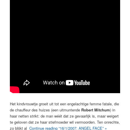
Het kindvrouwtje groeit uit tot een engelachtige femme fatale, die
de chauffeur des huizes (een uitmuntende
Robert Mitchum
) in
haar netten strikt: de man wéét dat ze gevaarlijk is, maar weigert
te geloven dat ze haar stiefmoeder wil vermoorden. Ten onrechte,
zo blijkt al
Continue reading “16/1/2007: ANGEL FACE” »