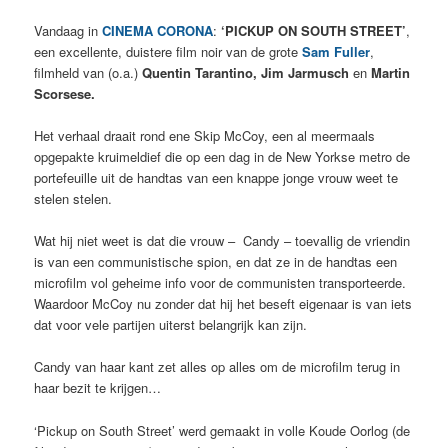
Vandaag in
CINEMA CORONA
:
‘PICKUP ON SOUTH STREET’
,
een excellente, duistere film noir van de grote
Sam Fuller
,
filmheld van (o.a.)
Quentin Tarantino, Jim Jarmusch
en
Martin
Scorsese.
Het verhaal draait rond ene Skip McCoy, een al meermaals
opgepakte kruimeldief die op een dag in de New Yorkse metro de
portefeuille uit de handtas van een knappe jonge vrouw weet te
stelen stelen.
Wat hij niet weet is dat die vrouw – Candy – toevallig de vriendin
is van een communistische spion, en dat ze in de handtas een
microfilm vol geheime info voor de communisten transporteerde.
Waardoor McCoy nu zonder dat hij het beseft eigenaar is van iets
dat voor vele partijen uiterst belangrijk kan zijn.
Candy van haar kant zet alles op alles om de microfilm terug in
haar bezit te krijgen…
‘Pickup on South Street’ werd gemaakt in volle Koude Oorlog (de