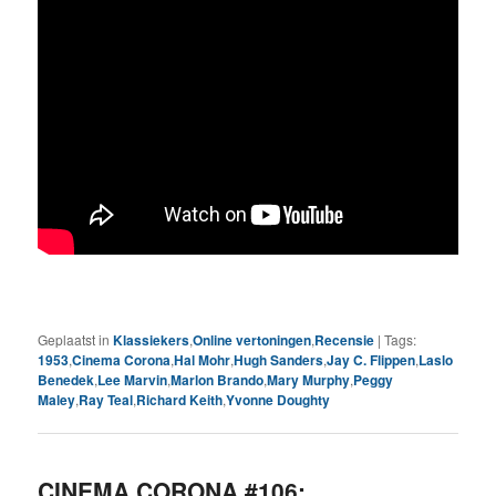
Geplaatst in
Klassiekers
,
Online vertoningen
,
Recensie
|
Tags:
1953
,
Cinema Corona
,
Hal Mohr
,
Hugh Sanders
,
Jay C. Flippen
,
Laslo
Benedek
,
Lee Marvin
,
Marlon Brando
,
Mary Murphy
,
Peggy
Maley
,
Ray Teal
,
Richard Keith
,
Yvonne Doughty
CINEMA CORONA #106: