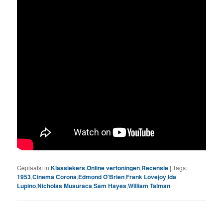
Geplaatst in
Klassiekers
,
Online vertoningen
,
Recensie
|
Tags:
1953
,
Cinema Corona
,
Edmond O'Brien
,
Frank Lovejoy
,
Ida
Lupino
,
Nicholas Musuraca
,
Sam Hayes
,
William Talman