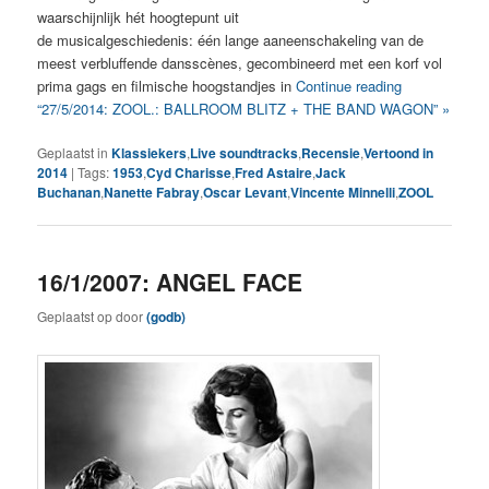
waarschijnlijk hét hoogtepunt uit
de musicalgeschiedenis: één lange aaneenschakeling van de
meest verbluffende dansscènes, gecombineerd met een korf vol
prima gags en filmische hoogstandjes in
Continue reading
“27/5/2014: ZOOL.: BALLROOM BLITZ + THE BAND WAGON” »
Geplaatst in
Klassiekers
,
Live soundtracks
,
Recensie
,
Vertoond in
2014
|
Tags:
1953
,
Cyd Charisse
,
Fred Astaire
,
Jack
Buchanan
,
Nanette Fabray
,
Oscar Levant
,
Vincente Minnelli
,
ZOOL
16/1/2007: ANGEL FACE
Geplaatst op
door
(godb)