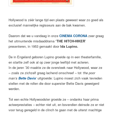
Hollywood is zéér lange tijd een plaats geweest waar zo goed als
exclusief mannelijke regisseurs aan de bak kwamen.
Daarom dat we u vandaag in onze
CINEMA CORONA
zeer graag
het uitmuntende misdaaddrama
‘THE HITCH-HIKER’
presenteren, in 1953 gemaakt door
Ida Lupino.
De in Engeland geboren Lupino groeide op in een theaterfamilie,
en startte zelf ook al op zeer jonge leeftijd met acteren.
In de jaren ’30 maakte ze de oversteek naar Hollywood, waar ze
– zoals ze zichzelf graag lachend omschreef – tot
‘the poor
man’s
Bette Davis
‘
uitgroeide: Lupino moest zich vaak tevreden
stellen met de rollen die door superster Bette Davis geweigerd
werden.
Tot een echte Hollywoodster groeide ze – ondanks haar prima
acteerprestaties – echter niet uit, en bovendien deinsde ze er niet
voor terug geregeld in de clinch te gaan met de uiterst machtige