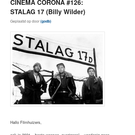
CINEMA CORONA #126:
STALAG 17 (Billy Wilder)
Geplaatst op
door
(godb)
Hallo Filmhuizers,
ook in 2021 – beste wensen, overigens! – voorlopig geen