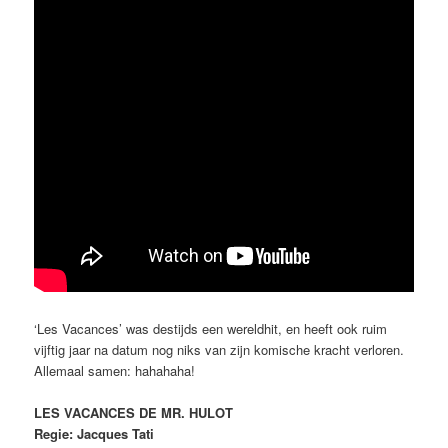
‘Les Vacances’ was destijds een wereldhit, en heeft ook ruim
vijftig jaar na datum nog niks van zijn komische kracht verloren.
Allemaal samen: hahahaha!
LES VACANCES DE MR. HULOT
Regie: Jacques Tati