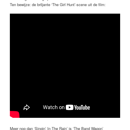
Ten bewijze: de briljante ‘The Girl Hunt’-scene uit de film:
Meer nog dan ‘Singin’ In The Rain’ is ‘The Band Wagon’