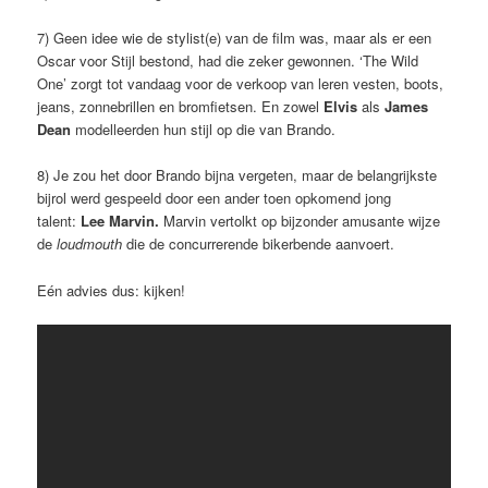
7) Geen idee wie de stylist(e) van de film was, maar als er een
Oscar voor Stijl bestond, had die zeker gewonnen. ‘The Wild
One’ zorgt tot vandaag voor de verkoop van leren vesten, boots,
jeans, zonnebrillen en bromfietsen. En zowel
Elvis
als
James
Dean
modelleerden hun stijl op die van Brando.
8) Je zou het door Brando bijna vergeten, maar de belangrijkste
bijrol werd gespeeld door een ander toen opkomend jong
talent:
Lee Marvin.
Marvin vertolkt op bijzonder amusante wijze
de
loudmouth
die de concurrerende bikerbende aanvoert.
Eén advies dus: kijken!