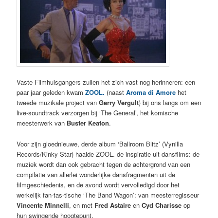
Vaste Filmhuisgangers zullen het zich vast nog herinneren: een
paar jaar geleden kwam
ZOOL.
(naast
Aroma di Amore
het
tweede muzikale project van
Gerry Vergult
) bij ons langs om een
live-soundtrack verzorgen bij ‘The General’, het komische
meesterwerk van
Buster Keaton
.
Voor zijn gloednieuwe, derde album ‘Ballroom Blitz’ (Vynilla
Records/Kinky Star) haalde ZOOL. de inspiratie uit dansfilms: de
muziek wordt dan ook gebracht tegen de achtergrond van een
compilatie van allerlei wonderlijke dansfragmenten uit de
filmgeschiedenis, en de avond wordt vervolledigd door het
werkelijk fan-tas-tische ‘The Band Wagon’: van meesterregisseur
Vincente Minnelli
, en met
Fred Astaire
en
Cyd Charisse
op
hun swingende hoogtepunt.