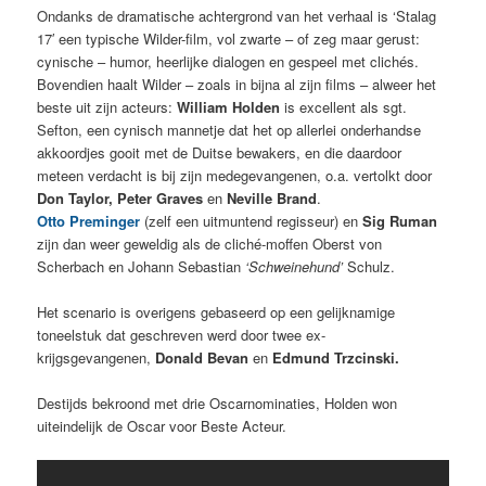
Ondanks de dramatische achtergrond van het verhaal is ‘Stalag
17′ een typische Wilder-film, vol zwarte – of zeg maar gerust:
cynische – humor, heerlijke dialogen en gespeel met clichés.
Bovendien haalt Wilder – zoals in bijna al zijn films – alweer het
beste uit zijn acteurs:
William Holden
is excellent als sgt.
Sefton, een cynisch mannetje dat het op allerlei onderhandse
akkoordjes gooit met de Duitse bewakers, en die daardoor
meteen verdacht is bij zijn medegevangenen, o.a. vertolkt door
Don Taylor, Peter Graves
en
Neville Brand
.
Otto Preminger
(zelf een uitmuntend regisseur) en
Sig Ruman
zijn dan weer geweldig als de cliché-moffen Oberst von
Scherbach en Johann Sebastian
‘Schweinehund’
Schulz.
Het scenario is overigens gebaseerd op een gelijknamige
toneelstuk dat geschreven werd door twee ex-
krijgsgevangenen,
Donald Bevan
en
Edmund Trzcinski.
Destijds bekroond met drie Oscarnominaties, Holden won
uiteindelijk de Oscar voor Beste Acteur.