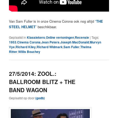
Van Sam Fuller is in onze Cinema Corona ook nog altijd
‘THE
STEEL HELMET’
beschikbaar.
Geplaatst in
Klassiekers
,
Online vertoningen
,
Recensie
|
Tags:
1953
,
Cinema Corona
,
Jean Peters
,
Joseph MacDonald
,
Murvyn
Vye
,
Richard Kiley
,
Richard Widmark
,
Sam Fuller
,
Thelma
Ritter
,
Willis Bouchey
27/5/2014: ZOOL.:
BALLROOM BLITZ + THE
BAND WAGON
Geplaatst op
door
(godb)