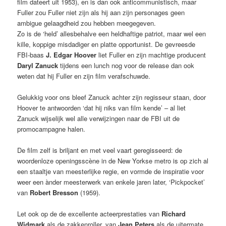
film dateert uit 1953), en is dan ook anticommunistisch, maar
Fuller zou Fuller niet zijn als hij aan zijn personages geen
ambigue gelaagdheid zou hebben meegegeven.
Zo is de ‘held’ allesbehalve een heldhaftige patriot, maar wel een
kille, koppige misdadiger en platte opportunist. De gevreesde
FBI-baas
J. Edgar Hoover
liet Fuller en zijn machtige producent
Daryl Zanuck
tijdens een lunch nog voor de release dan ook
weten dat hij Fuller en zijn film verafschuwde.
Gelukkig voor ons bleef Zanuck achter zijn regisseur staan, door
Hoover te antwoorden ‘dat hij niks van film kende’ – al liet
Zanuck wijselijk wel alle verwijzingen naar de FBI uit de
promocampagne halen.
De film zelf is briljant en met veel vaart geregisseerd: de
woordenloze openingsscène in de New Yorkse metro is op zich al
een staaltje van meesterlijke regie, en vormde de inspiratie voor
weer een ànder meesterwerk van enkele jaren later, ‘Pickpocket’
van
Robert Bresson
(1959).
Let ook op de de excellente acteerprestaties van
Richard
Widmark
als de zakkenroller, van
Jean Peters
als de uitermate