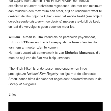
Ida Lupino toont zich in ‘THE HITCH-HIKER’ een ronduit
excellente en uiterst trefzekere regisseuse, die met een minimum
aan middelen een maximum aan sfeer, stijl en rendement weet te
creëren: de film grijpt de kijker vanaf het eerste beeld (een briljant
geregisseerde
offscreen
-moordscène) meteen stevig bij de keel,
en laat die vervolgens geen seconde meer los.
William Talman
is uitmuntend als de paranoïde psychopaat,
Edmond O’Brien
en
Frank Lovejoy
als de twee vrienden die
van hem af moeten zien te komen.
Het fraaie zwart-wit camerawerk is van
Nicholas Musuraca
, die
mee de stijl van de
film noir
hielp uitvinden.
‘The Hitch-Hiker’ is ondertussen mee opgenomen in de
prestigieuze
National Film Registry
, de lijst met de allerbeste
Amerikaanse films die voor het nageslacht bewaard worden in de
Library of Congress
.
Enjoy!