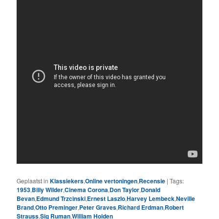
Geplaatst in
Klassiekers
,
Online vertoningen
,
Recensie
|
Tags:
1953
,
Billy Wilder
,
Cinema Corona
,
Don Taylor
,
Donald
Bevan
,
Edmund Trzcinski
,
Ernest Laszlo
,
Harvey Lembeck
,
Neville
Brand
,
Otto Preminger
,
Peter Graves
,
Richard Erdman
,
Robert
Strauss
,
Sig Ruman
,
William Holden