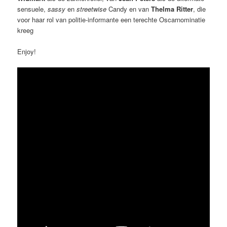
sensuele,
sassy
en
streetwise
Candy en van
Thelma Ritter
, die
voor haar rol van politie-informante een terechte Oscarnominatie
kreeg
Enjoy!