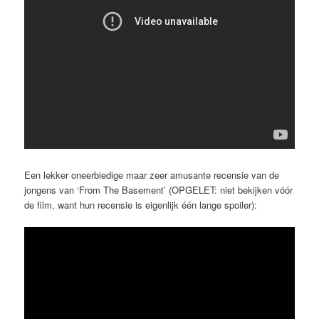
Een lekker oneerbiedige maar zeer amusante recensie van de
jongens van ‘From The Basement’ (OPGELET: niet bekijken vóór
de film, want hun recensie is eigenlijk één lange spoiler):