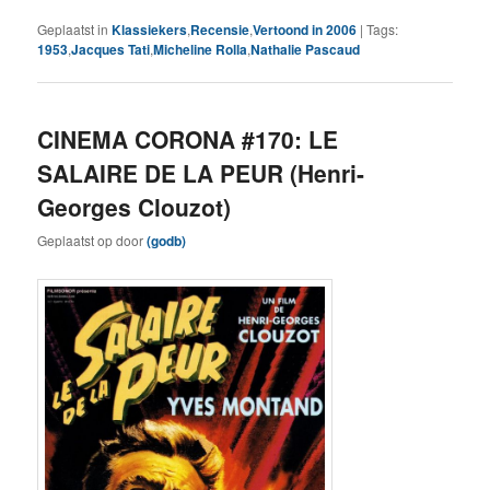
Geplaatst in
Klassiekers
,
Recensie
,
Vertoond in 2006
|
Tags:
1953
,
Jacques Tati
,
Micheline Rolla
,
Nathalie Pascaud
CINEMA CORONA #170: LE
SALAIRE DE LA PEUR (Henri-
Georges Clouzot)
Geplaatst op
door
(godb)