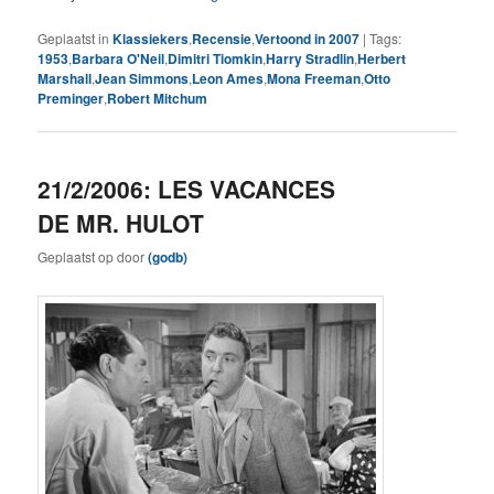
Geplaatst in
Klassiekers
,
Recensie
,
Vertoond in 2007
|
Tags:
1953
,
Barbara O'Neil
,
Dimitri Tiomkin
,
Harry Stradlin
,
Herbert
Marshall
,
Jean Simmons
,
Leon Ames
,
Mona Freeman
,
Otto
Preminger
,
Robert Mitchum
21/2/2006: LES VACANCES
DE MR. HULOT
Geplaatst op
door
(godb)