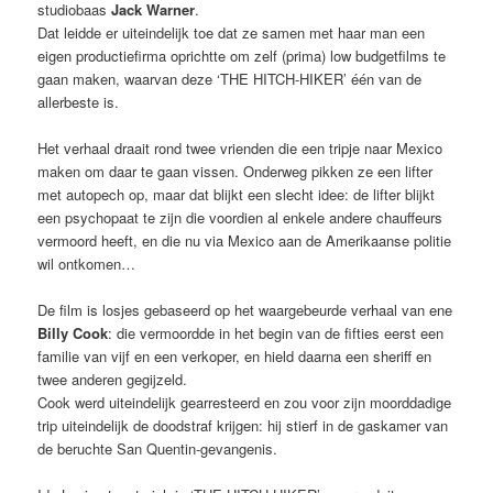
studiobaas
Jack Warner
.
Dat leidde er uiteindelijk toe dat ze samen met haar man een
eigen productiefirma oprichtte om zelf (prima) low budgetfilms te
gaan maken, waarvan deze ‘THE HITCH-HIKER’ één van de
allerbeste is.
Het verhaal draait rond twee vrienden die een tripje naar Mexico
maken om daar te gaan vissen. Onderweg pikken ze een lifter
met autopech op, maar dat blijkt een slecht idee: de lifter blijkt
een psychopaat te zijn die voordien al enkele andere chauffeurs
vermoord heeft, en die nu via Mexico aan de Amerikaanse politie
wil ontkomen…
De film is losjes gebaseerd op het waargebeurde verhaal van ene
Billy Cook
: die vermoordde in het begin van de fifties eerst een
familie van vijf en een verkoper, en hield daarna een sheriff en
twee anderen gegijzeld.
Cook werd uiteindelijk gearresteerd en zou voor zijn moorddadige
trip uiteindelijk de doodstraf krijgen: hij stierf in de gaskamer van
de beruchte San Quentin-gevangenis.