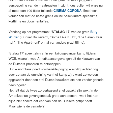
versoepeling van de maatregelen in zicht, dus vullen wij onze nu
al meer dan 100 titels tellende
CINEMA CORONA
-filmotheek
verder aan met de beste gratis online beschikbare speelfilms,
kortfilms en documentaires.
Vandaag op het programma:
‘STALAG 17′
van de grote
Billy
Wilder
(‘Sunset Boulevard’, ‘Some Like It Hot’, ‘The Seven Year
Itch’, ‘The Apartment’ en tal van andere prachtfilms).
‘Stalag 17′ speelt zich af in een krijgsgevangenkamp tijdens
WOII, waaruit twee Amerikaanse gevangen uit de klauwen van
de Duitsers proberen te ontsnappen.
Hun – nochtans goed voorbereide poging – eindigt echter nog
voor ze aan de omheining van het kamp zijn, want ze worden
opgewacht door een stel Duitse bewakers die hen zonder genade
neerkogelen.
Het feit dat de twee zo verbazend snel gepakt zijn wekt in de
Amerikaanse gevangenbarak grote achterdocht, want het kan
bijna niet anders dat één van hen de Duitsers getipt heeft.
Maar wie is de verrader?