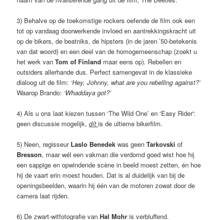
3) Behalve op de toekomstige rockers oefende de film ook een
tot op vandaag doorwerkende invloed en aantrekkingskracht uit
op de bikers, de beatniks, de hipsters (in de jaren ’50-betekenis
van dat woord) en een deel van de homogemeenschap (zoekt u
het werk van
Tom of Finland
maar eens op). Rebellen en
outsiders allerhande dus. Perfect samengevat in de klassieke
dialoog uit de film:
‘Hey, Johnny, what are you rebelling against?’
Waarop Brando:
‘Whaddaya got?’
4) Als u ons laat kiezen tussen ‘The Wild One’ en ‘Easy Rider':
geen discussie mogelijk,
dít
is de ultieme bikerfilm.
5) Neen, regisseur
Laslo Benedek
was geen
Tarkovski
of
Bresson
, maar wél een vakman die verdomd goed wist hoe hij
een sappige en opwindende scène in beeld moest zetten, én hoe
hij de vaart erin moest houden. Dat is al duidelijk van bij de
openingsbeelden, waarin hij één van de motoren zowat door de
camera laat rijden.
6) De zwart-witfotografie van
Hal Mohr
is verbluffend.