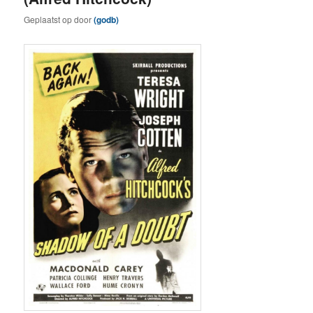
Geplaatst op
door
(godb)