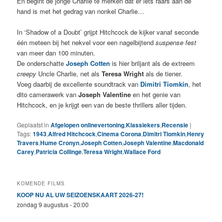
En begint de jonge Charlie te merken dat er iets raars aan de
hand is met het gedrag van nonkel Charlie…
In ‘Shadow of a Doubt’ grijpt Hitchcock de kijker vanaf seconde
één meteen bij het nekvel voor een nagelbijtend
suspense fest
van meer dan 100 minuten.
De onderschatte
Joseph Cotten
is hier briljant als de extreem
creepy
Uncle Charlie, net als
Teresa Wright
als de tiener.
Voeg daarbij de excellente soundtrack van
Dimitri Tiomkin
, het
dito camerawerk van
Joseph Valentine
en het genie van
Hitchcock, en je krijgt een van de beste thrillers aller tijden.
Geplaatst in
Afgelopen onlinevertoning
,
Klassiekers
,
Recensie
|
Tags:
1943
,
Alfred Hitchcock
,
Cinema Corona
,
Dimitri Tiomkin
,
Henry
Travers
,
Hume Cronyn
,
Joseph Cotten
,
Joseph Valentine
,
Macdonald
Carey
,
Patricia Collinge
,
Teresa Wright
,
Wallace Ford
KOMENDE FILMS
KOOP NU AL UW SEIZOENSKAART 2026-27!
zondag 9 augustus - 20:00