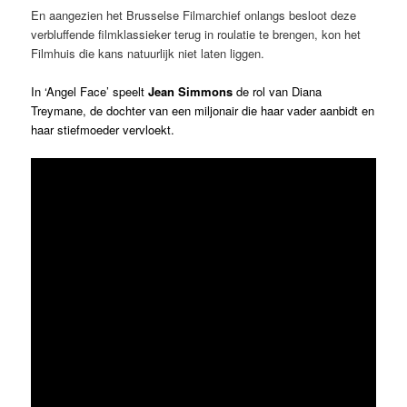
En aangezien het Brusselse Filmarchief onlangs besloot deze
verbluffende filmklassieker terug in roulatie te brengen, kon het
Filmhuis die kans natuurlijk niet laten liggen.
In ‘Angel Face’ speelt
Jean Simmons
de rol van Diana
Treymane, de dochter van een miljonair die haar vader aanbidt en
haar stiefmoeder vervloekt.