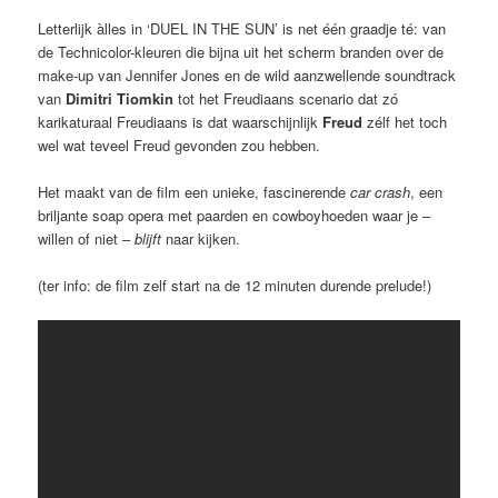
Letterlijk àlles in ‘DUEL IN THE SUN’ is net één graadje té: van
de Technicolor-kleuren die bijna uit het scherm branden over de
make-up van Jennifer Jones en de wild aanzwellende soundtrack
van
Dimitri Tiomkin
tot het Freudiaans scenario dat zó
karikaturaal Freudiaans is dat waarschijnlijk
Freud
zélf het toch
wel wat teveel Freud gevonden zou hebben.
Het maakt van de film een unieke, fascinerende
car crash
, een
briljante soap opera met paarden en cowboyhoeden waar je –
willen of niet –
blijft
naar kijken.
(ter info: de film zelf start na de 12 minuten durende prelude!)