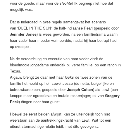
voor de goede, maar voor de
slechte!
Ik begreep niet hoe dat
mogelijk was.’
Dat is inderdaad in twee regels samengevat het scenario
van ‘DUEL IN THE SUN': de half-Indiaanse Pearl (gespeeld door
Jennifer Jones
) is wees geworden, na een familiedrama waarin
haar vader haar moeder vermoordde, nadat hij haar betrapt had
op overspel.
Na de veroordeling en executie van haar vader vindt de
bloedmooie jongedame onderdak bij verre familie, op een ranch in
Texas.
Algauw brengt ze daar met haar
looks
de twee zonen van de
familie het hoofd op hol: zowel Jesse (de nette, burgerlijke en
betrouwbare zoon, gespeeld door
Joseph Cotten
) als Lewt (een
knappe maar agressieve en brutale rokkenjager; rol van
Gregory
Peck
) dingen naar haar gunst.
Hoewel ze eerst beiden afwijst, kan ze uiteindelijk toch niet
weerstaan aan de aantrekkingskracht van Lewt. Wat tot een
uiterst stormachtige relatie leidt, met dito gevolgen…