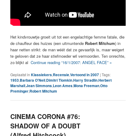
Het kindvrouwtje groeit uit tot een engelachtige femme fatale, die
de chauffeur des huizes (een uitmuntende
Robert Mitchum
) in
haar netten strikt: de man wéét dat ze gevaarlijk is, maar weigert
te geloven dat ze haar stiefmoeder wil vermoorden. Ten onrechte,
zo blijkt al
Continue reading “16/1/2007: ANGEL FACE” »
Geplaatst in
Klassiekers
,
Recensie
,
Vertoond in 2007
|
Tags:
1953
,
Barbara O'Neil
,
Dimitri Tiomkin
,
Harry Stradlin
,
Herbert
Marshall
,
Jean Simmons
,
Leon Ames
,
Mona Freeman
,
Otto
Preminger
,
Robert Mitchum
CINEMA CORONA #76:
SHADOW OF A DOUBT
(Alfred Hitchcock)