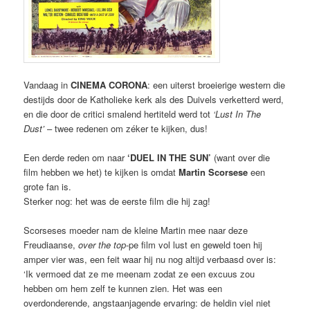
Vandaag in
CINEMA CORONA
: een uiterst broeierige western die
destijds door de Katholieke kerk als des Duivels verketterd werd,
en die door de critici smalend hertiteld werd tot
‘Lust In The
Dust’
– twee redenen om zéker te kijken, dus!
Een derde reden om naar
‘DUEL IN THE SUN’
(want over die
film hebben we het) te kijken is omdat
Martin Scorsese
een
grote fan is.
Sterker nog: het was de eerste film die hij zag!
Scorseses moeder nam de kleine Martin mee naar deze
Freudiaanse,
over the top
-pe film vol lust en geweld toen hij
amper vier was, een feit waar hij nu nog altijd verbaasd over is:
‘Ik vermoed dat ze me meenam zodat ze een excuus zou
hebben om hem zelf te kunnen zien. Het was een
overdonderende, angstaanjagende ervaring: de heldin viel niet