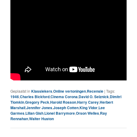
Geplaatst in
Klassiekers
,
Online vertoningen
,
Recensie
|
Tags:
1946
,
Charles Bickford
,
Cinema Corona
,
David O. Selznick
,
Dimitri
Tiomkin
,
Gregory Peck
,
Harold Rosson
,
Harry Carey
,
Herbert
Marshall
,
Jennifer Jones
,
Joseph Cotten
,
King Vidor
,
Lee
Garmes
,
Lilian Gish
,
Lionel Barrymore
,
Orson Welles
,
Ray
Rennahan
,
Walter Huston