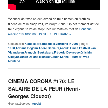
Wanneer de twee op een avond de trein nemen en Mathias
tijdens de rit in slaap valt, verdwijnt Anne. Op het moment dat de
trein ergens te velde stopt, besluit Mathias met de
Continue
reading “10/10/2006: UN SOIR, UN TRAIN” »
Geplaatst in
Klassiekers
,
Recensie
,
Vertoond in 2006
|
Tags:
1968
,
Adriana Bogdan
,
André Delvaux
,
Anouk Aimée
,
Festival van
Vlaanderen
,
François Beukelaers
,
Frédéric Devreese
,
Ghislain
Cloquet
,
Johan Daisne
,
Michael Gough
,
Senne Rouffaer
,
Yves
Montand
CINEMA CORONA #170: LE
SALAIRE DE LA PEUR (Henri-
Georges Clouzot)
Geplaatst op
door
(godb)