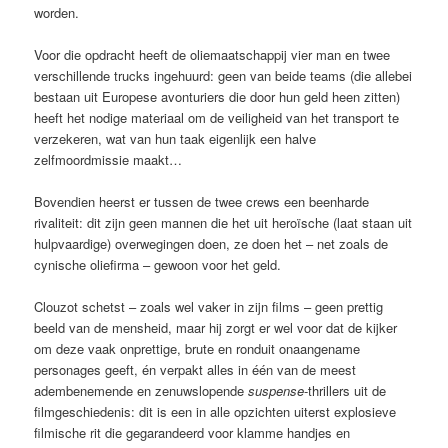
worden.
Voor die opdracht heeft de oliemaatschappij vier man en twee
verschillende trucks ingehuurd: geen van beide teams (die allebei
bestaan uit Europese avonturiers die door hun geld heen zitten)
heeft het nodige materiaal om de veiligheid van het transport te
verzekeren, wat van hun taak eigenlijk een halve
zelfmoordmissie maakt…
Bovendien heerst er tussen de twee crews een beenharde
rivaliteit: dit zijn geen mannen die het uit heroïsche (laat staan uit
hulpvaardige) overwegingen doen, ze doen het – net zoals de
cynische oliefirma – gewoon voor het geld.
Clouzot schetst – zoals wel vaker in zijn films – geen prettig
beeld van de mensheid, maar hij zorgt er wel voor dat de kijker
om deze vaak onprettige, brute en ronduit onaangename
personages geeft, én verpakt alles in één van de meest
adembenemende en zenuwslopende
suspense
-thrillers uit de
filmgeschiedenis: dit is een in alle opzichten uiterst explosieve
filmische rit die gegarandeerd voor klamme handjes en