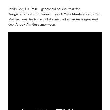
In ‘Un Soir, Un Train’ – gebaseerd op
‘De Trein der
Traagheid’
van
Johan Daisne
– speelt
Yves Montand
de rol van
Mathias, een Belgische prof die met de Franse Anne (gespeeld
door
Anouk Aimée
) samenwoont.