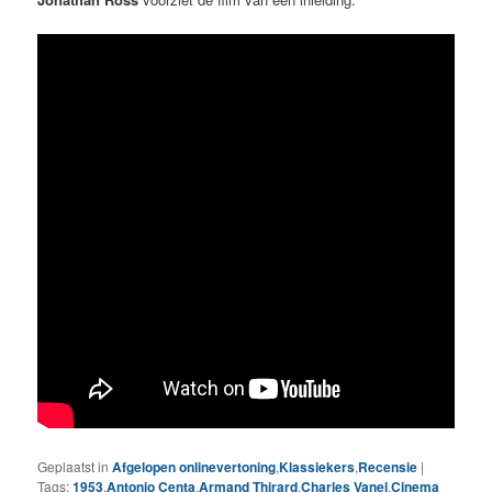
Geplaatst in
Afgelopen onlinevertoning
,
Klassiekers
,
Recensie
|
Tags:
1953
,
Antonio Centa
,
Armand Thirard
,
Charles Vanel
,
Cinema