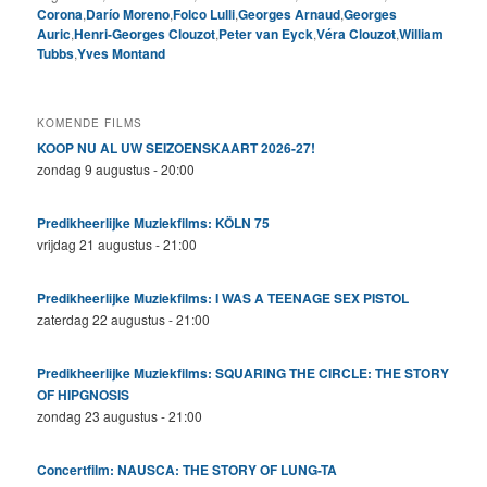
Corona
,
Darío Moreno
,
Folco Lulli
,
Georges Arnaud
,
Georges
Auric
,
Henri-Georges Clouzot
,
Peter van Eyck
,
Véra Clouzot
,
William
Tubbs
,
Yves Montand
KOMENDE FILMS
KOOP NU AL UW SEIZOENSKAART 2026-27!
zondag 9 augustus - 20:00
Predikheerlijke Muziekfilms: KÖLN 75
vrijdag 21 augustus - 21:00
Predikheerlijke Muziekfilms: I WAS A TEENAGE SEX PISTOL
zaterdag 22 augustus - 21:00
Predikheerlijke Muziekfilms: SQUARING THE CIRCLE: THE STORY
OF HIPGNOSIS
zondag 23 augustus - 21:00
Concertfilm: NAUSCA: THE STORY OF LUNG-TA