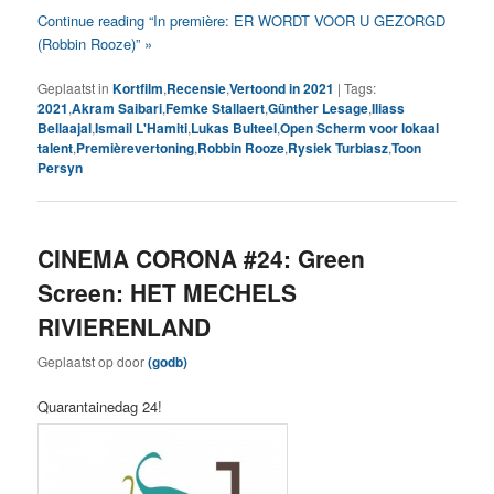
Continue reading “In première: ER WORDT VOOR U GEZORGD
(Robbin Rooze)” »
Geplaatst in
Kortfilm
,
Recensie
,
Vertoond in 2021
|
Tags:
2021
,
Akram Saibari
,
Femke Stallaert
,
Günther Lesage
,
Iliass
Bellaajal
,
Ismail L'Hamiti
,
Lukas Bulteel
,
Open Scherm voor lokaal
talent
,
Premièrevertoning
,
Robbin Rooze
,
Rysiek Turbiasz
,
Toon
Persyn
CINEMA CORONA #24: Green
Screen: HET MECHELS
RIVIERENLAND
Geplaatst op
door
(godb)
Quarantainedag 24!