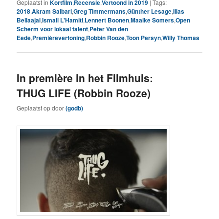
Geplaatst in
Kortfilm
,
Recensie
,
Vertoond in 2019
|
Tags:
2018
,
Akram Saibari
,
Greg Timmermans
,
Günther Lesage
,
Ilias
Bellaajal
,
Ismail L'Hamiti
,
Lennert Boonen
,
Maaike Somers
,
Open
Scherm voor lokaal talent
,
Peter Van den
Eede
,
Premièrevertoning
,
Robbin Rooze
,
Toon Persyn
,
Willy Thomas
In première in het Filmhuis:
THUG LIFE (Robbin Rooze)
Geplaatst op
door
(godb)