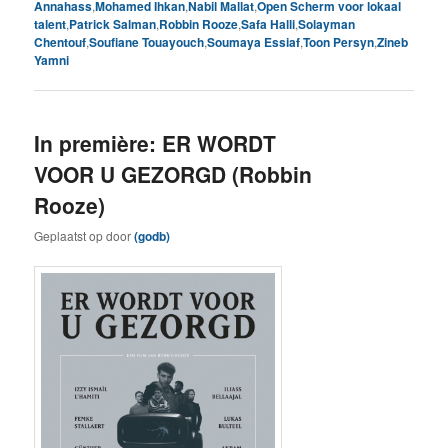
Annahass
,
Mohamed Ihkan
,
Nabil Mallat
,
Open Scherm voor lokaal
talent
,
Patrick Salman
,
Robbin Rooze
,
Safa Halli
,
Solayman
Chentouf
,
Soufiane Touayouch
,
Soumaya Essiaf
,
Toon Persyn
,
Zineb
Yamni
In première: ER WORDT
VOOR U GEZORGD (Robbin
Rooze)
Geplaatst op
door
(godb)