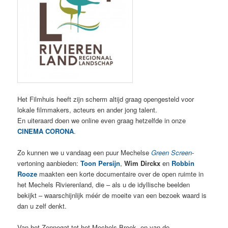
Het Filmhuis heeft zijn scherm altijd graag opengesteld voor
lokale filmmakers, acteurs en ander jong talent.
En uiteraard doen we online even graag hetzelfde in onze
CINEMA CORONA
.
Zo kunnen we u vandaag een puur Mechelse
Green Screen
-
vertoning aanbieden:
Toon Persijn
,
Wim Dirckx
en
Robbin
Rooze
maakten een korte documentaire over de open ruimte in
het Mechels Rivierenland, die – als u de idyllische beelden
bekijkt – waarschijnlijk méér de moeite van een bezoek waard is
dan u zelf denkt.
Van het Zennegat tot het Mechels Broek, en van de