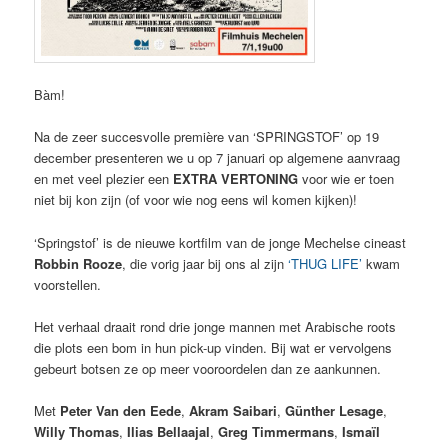
Bàm!
Na de zeer succesvolle première van ‘SPRINGSTOF’ op 19
december presenteren we u op 7 januari op algemene aanvraag
en met veel plezier een
EXTRA VERTONING
voor wie er toen
niet bij kon zijn (of voor wie nog eens wil komen kijken)!
‘Springstof’ is de nieuwe kortfilm van de jonge Mechelse cineast
Robbin
Rooze
, die vorig jaar bij ons al zijn
‘THUG LIFE’
kwam
voorstellen.
Het verhaal draait rond drie jonge mannen met Arabische roots
die plots een bom in hun pick-up vinden. Bij wat er vervolgens
gebeurt botsen ze op meer vooroordelen dan ze aankunnen.
Met
Peter Van den Eede
,
Akram Saibari
,
Günther Lesage
,
Willy
Thomas
,
Ilias Bellaajal
,
Greg Timmermans
,
Ismaïl