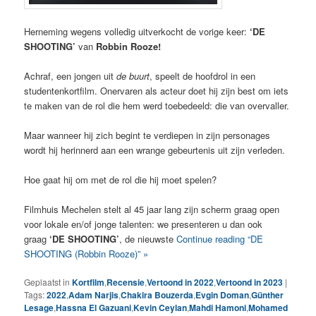
Herneming wegens volledig uitverkocht de vorige keer:
‘DE
SHOOTING’
van
Robbin Rooze!
Achraf, een jongen uit
de buurt
, speelt de hoofdrol in een
studentenkortfilm. Onervaren als acteur doet hij zijn best om iets
te maken van de rol die hem werd toebedeeld: die van overvaller.
Maar wanneer hij zich begint te verdiepen in zijn personages
wordt hij herinnerd aan een wrange gebeurtenis uit zijn verleden.
Hoe gaat hij om met de rol die hij moet spelen?
Filmhuis Mechelen stelt al 45 jaar lang zijn scherm graag open
voor lokale en/of jonge talenten: we presenteren u dan ook
graag
‘DE SHOOTING’
, de nieuwste
Continue reading “DE
SHOOTING (Robbin Rooze)” »
Geplaatst in
Kortfilm
,
Recensie
,
Vertoond in 2022
,
Vertoond in 2023
|
Tags:
2022
,
Adam Narjis
,
Chakira Bouzerda
,
Evgin Doman
,
Günther
Lesage
,
Hassna El Gazuani
,
Kevin Ceylan
,
Mahdi Hamoni
,
Mohamed