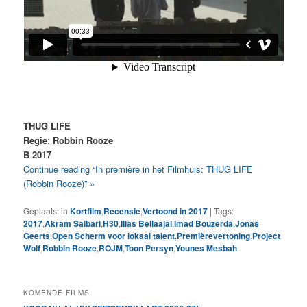
THUG LIFE
Regie: Robbin Rooze
B 2017
Continue reading “In première in het Filmhuis: THUG LIFE
(Robbin Rooze)” »
Geplaatst in
Kortfilm
,
Recensie
,
Vertoond in 2017
|
Tags:
2017
,
Akram Saibari
,
H30
,
Ilias Bellaajal
,
Imad Bouzerda
,
Jonas
Geerts
,
Open Scherm voor lokaal talent
,
Premièrevertoning
,
Project
Wolf
,
Robbin Rooze
,
ROJM
,
Toon Persyn
,
Younes Mesbah
KOMENDE FILMS