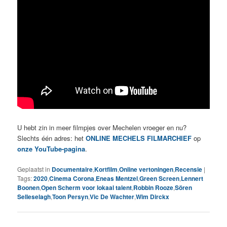
U hebt zin in meer filmpjes over Mechelen vroeger en nu?
Slechts één adres: het
ONLINE MECHELS FILMARCHIEF
op
onze YouTube-pagina
.
Geplaatst in
Documentaire
,
Kortfilm
,
Online vertoningen
,
Recensie
|
Tags:
2020
,
Cinema Corona
,
Eneas Mentzel
,
Green Screen
,
Lennert
Boonen
,
Open Scherm voor lokaal talent
,
Robbin Rooze
,
Sören
Selleselagh
,
Toon Persyn
,
Vic De Wachter
,
Wim Dirckx