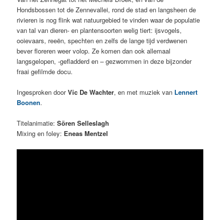
Hondsbossen tot de Zennevallei, rond de stad en langsheen de
rivieren is nog flink wat natuurgebied te vinden waar de populatie
van tal van dieren- en plantensoorten welig tiert: ijsvogels,
ooievaars, reeën, spechten en zelfs de lange tijd verdwenen
bever floreren weer volop. Ze komen dan ook allemaal
langsgelopen, -gefladderd en – gezwommen in deze bijzonder
fraai gefilmde docu.
Ingesproken door
Vic De Wachter
, en met muziek van
Lennert
Boonen
.
Titelanimatie:
Sören Selleslagh
Mixing en foley:
Eneas Mentzel