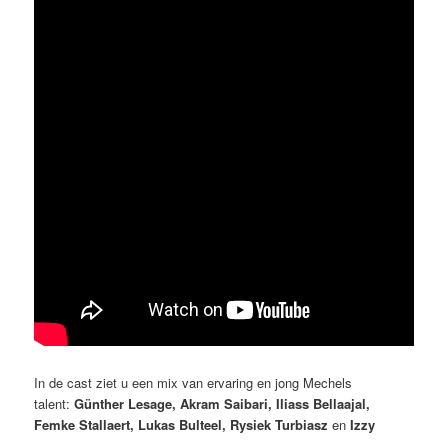
In de cast ziet u een mix van ervaring en jong Mechels
talent:
Günther Lesage, Akram Saibari, Iliass Bellaajal,
Femke Stallaert, Lukas Bulteel, Rysiek Turbiasz
en
Izzy