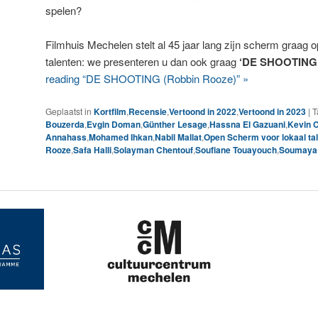
spelen?
Filmhuis Mechelen stelt al 45 jaar lang zijn scherm graag o
talenten: we presenteren u dan ook graag
‘DE SHOOTING
reading “DE SHOOTING (Robbin Rooze)” »
Geplaatst in
Kortfilm
,
Recensie
,
Vertoond in 2022
,
Vertoond in 2023
|
T
Bouzerda
,
Evgin Doman
,
Günther Lesage
,
Hassna El Gazuani
,
Kevin 
Annahass
,
Mohamed Ihkan
,
Nabil Mallat
,
Open Scherm voor lokaal ta
Rooze
,
Safa Halli
,
Solayman Chentouf
,
Soufiane Touayouch
,
Soumaya 