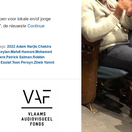
pen voor lokale en/of jonge
’
, de nieuwste
Continue
ags:
2022
,
Adam Narjis
,
Chakira
Ceylan
,
Mahdi Hamoni
,
Mohamed
lent
,
Patrick Salman
,
Robbin
Essiaf
,
Toon Persyn
,
Zineb Yamni