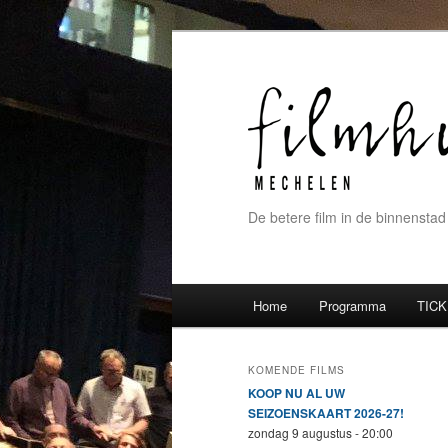
De betere film in de binnenstad
Hoofdmenu
Home
Programma
TICK
Spring naar de primaire inh
Spring naar de secundaire 
KOMENDE FILMS
KOOP NU AL UW
SEIZOENSKAART 2026-27!
zondag 9 augustus - 20:00