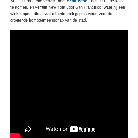
Milk – uitmuntend vertolkt door
Sean Penn
-
besluit uit de kast
te komen, en verruilt New York voor San Francisco, waar hij een
winkel opent die zowat dé ontmoetingsplek wordt voor de
groeiende homogemeenschap van de stad.