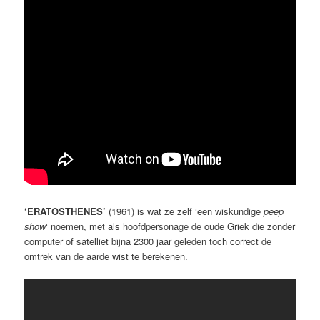
‘ERATOSTHENES’
(1961) is wat ze zelf ‘een wiskundige
peep
show
‘ noemen, met als hoofdpersonage de oude Griek die zonder
computer of satelliet bijna 2300 jaar geleden toch correct de
omtrek van de aarde wist te berekenen.