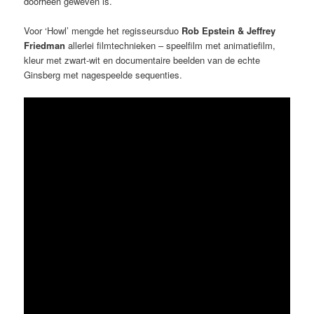
doorheen geweven is.
Voor ‘Howl’ mengde het regisseursduo
Rob Epstein & Jeffrey
Friedman
allerlei filmtechnieken – speelfilm met animatiefilm,
kleur met zwart-wit en documentaire beelden van de echte
Ginsberg met nagespeelde sequenties.