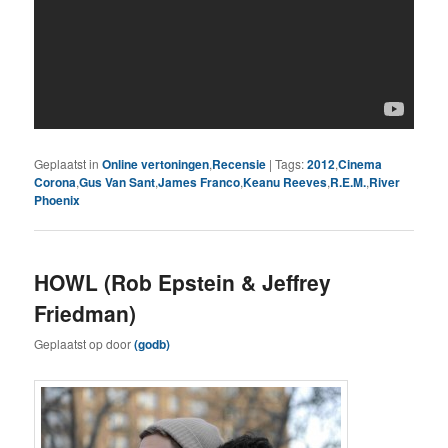
Geplaatst in
Online vertoningen
,
Recensie
|
Tags:
2012
,
Cinema
Corona
,
Gus Van Sant
,
James Franco
,
Keanu Reeves
,
R.E.M.
,
River
Phoenix
HOWL (Rob Epstein & Jeffrey
Friedman)
Geplaatst op
door
(godb)