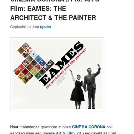
Film: EAMES: THE
ARCHITECT & THE PAINTER
Geplaatst op
door
(godb)
Naar maandagse gewoonte in onze
CINEMA CORONA
ook
vandaag weer een nieuwe
Art & Film
, dit keer gewijd aan het