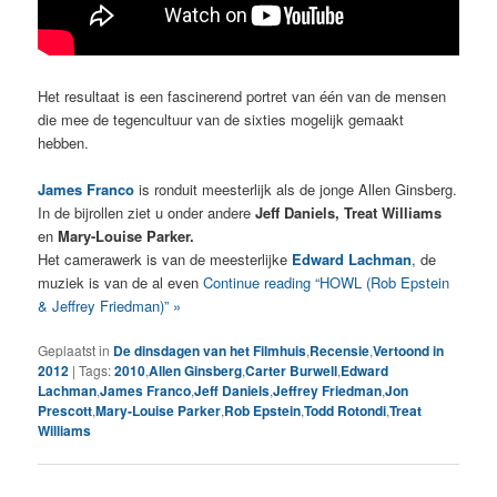
Het resultaat is een fascinerend portret van één van de mensen
die mee de tegencultuur van de sixties mogelijk gemaakt
hebben.
James Franco
is ronduit meesterlijk als de jonge Allen Ginsberg.
In de bijrollen ziet u onder andere
Jeff Daniels, Treat Williams
en
Mary-Louise Parker.
Het camerawerk is van de meesterlijke
Edward Lachman
, de
muziek is van de al even
Continue reading “HOWL (Rob Epstein
& Jeffrey Friedman)” »
Geplaatst in
De dinsdagen van het Filmhuis
,
Recensie
,
Vertoond in
2012
|
Tags:
2010
,
Allen Ginsberg
,
Carter Burwell
,
Edward
Lachman
,
James Franco
,
Jeff Daniels
,
Jeffrey Friedman
,
Jon
Prescott
,
Mary-Louise Parker
,
Rob Epstein
,
Todd Rotondi
,
Treat
Williams