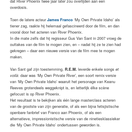
dat River Phoenix twee jaar later zou overlijden aan een
overdosis.
Toen de latere acteur
James Franco
‘My Own Private Idaho’ als
tiener zag, raakte hij helemaal gefascineerd door de film, en dan
vooral door het acteren van River Phoenix.
In die mate zelfs dat hij regisseur Gus Van Sant in 2007 vroeg de
outtakes van de film te mogen zien, en – nadat hij ze te zien had
gekregen – daar een nieuwe versie van de film mee te mogen
maken.
Van Sant gaf zijn toestemming,
R.E.M.
leverde enkele songs
et
voilà
: daar was ‘My Own Private River’, een soort remix-versie
van ‘My Own Private Idaho’ waaruit het personage van Keanu
Reeves grotendeels weggeknipt is, en letterlijk élke scène
gefocust is op River Phoenix.
Het resultaat is te bekijken als één lange masterclass acteren
van de grootste van zijn generatie, of als een bijna fetisjistische
openbare fanbrief van Franco aan Phoenix, of als een
alternatieve, impressionistische versie van de ninetiesklassieker
die ‘My Own Private Idaho’ ondertussen geworden is.