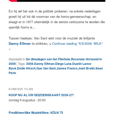
En hij wil het ook in de politiek proberen: na enkele nederlagen
groeit hij uit tot dé voorman van de homo-gemeenschap, en
slaagt er in 1977 uiteindelijk in de eerste verkozene te worden die
openlijk homo is…
Tussen haakjes: Van Sant wist voor de muziek de briljante
Danny Elfman
te strikken, u
Continue reading “5/5/2009: MILK”
»
Geplaatst in
De dinsdagen van het Filmhuis
,
Recensie
,
Vertoond in
2009
|
Tags:
2008
,
Danny Elfman
,
Diego Luna
,
Dustin Lance
Back
,
Emile Hirsch
,
Gus Van Sant
,
James Franco
,
Josh Brolin
,
Sean
Penn
KOMENDE FILMS
KOOP NU AL UW SEIZOENSKAART 2026-27!
zondag 9 augustus - 20:00
Predikheerlijke Muziekfilms: KÖLN 75