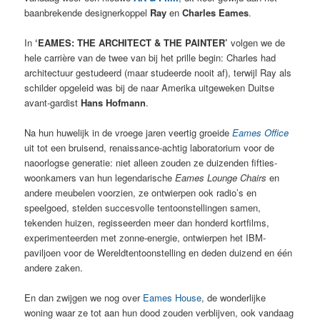
baanbrekende designerkoppel
Ray
en
Charles Eames
.
In
‘EAMES: THE ARCHITECT & THE PAINTER’
volgen we de
hele carrière van de twee van bij het prille begin: Charles had
architectuur gestudeerd (maar studeerde nooit af), terwijl Ray als
schilder opgeleid was bij de naar Amerika uitgeweken Duitse
avant-gardist
Hans Hofmann
.
Na hun huwelijk in de vroege jaren veertig groeide
Eames Office
uit tot een bruisend, renaissance-achtig laboratorium voor de
naoorlogse generatie: niet alleen zouden ze duizenden fifties-
woonkamers van hun legendarische
Eames Lounge Chairs
en
andere meubelen voorzien, ze ontwierpen ook radio’s en
speelgoed, stelden succesvolle tentoonstellingen samen,
tekenden huizen, regisseerden meer dan honderd kortfilms,
experimenteerden met zonne-energie, ontwierpen het IBM-
paviljoen voor de Wereldtentoonstelling en deden duizend en één
andere zaken.
En dan zwijgen we nog over
Eames House
, de wonderlijke
woning waar ze tot aan hun dood zouden verblijven, ook vandaag