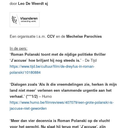
door
Leo De Weerdt sj
Een organisatie i.s.m.
CCV
en de
Mechelse Parochies
In de pers:
‘Roman Polanski toont met de nijdige politieke thriller
‘J’accuse’ hoe briljant hij nog steeds is.’
- De Tijd
https://www.tijd.be/cultuur/film/de-dreyfus-in-roman-
polanski/10180884
‘Dialogen zoals ‘Als ik die vreemdelingen zie, herken ik mijn
land niet meer’ verlenen een vlammende urgentie aan het
verhaal.’ (***1/2)
– Humo
https://www.humo.be/filmreviews/407079/een-grote-polanski-is-
jaccuse-niet-geworden
‘Meer dan vier decennia is Roman Polanski op de vlucht
voor het gerecht. Nu slaat hij terug met ‘J’accuse’, zijn