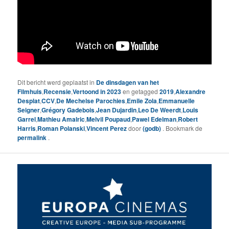
Dit bericht werd geplaatst in
De dinsdagen van het
Filmhuis
,
Recensie
,
Vertoond in 2023
en getagged
2019
,
Alexandre
Desplat
,
CCV
,
De Mechelse Parochies
,
Emile Zola
,
Emmanuelle
Seigner
,
Grégory Gadebois
,
Jean Dujardin
,
Leo De Weerdt
,
Louis
Garrel
,
Mathieu Amalric
,
Melvil Poupaud
,
Pawel Edelman
,
Robert
Harris
,
Roman Polanski
,
Vincent Perez
door
(godb)
. Bookmark de
permalink
.