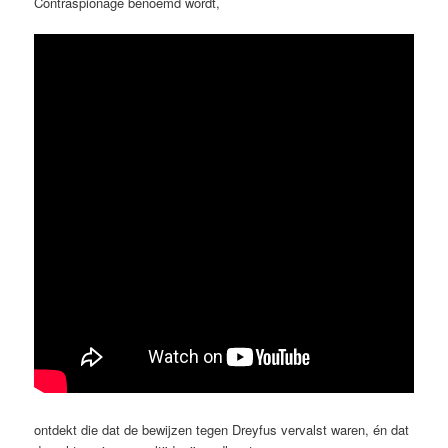
Contraspionage benoemd wordt,
ontdekt die dat de bewijzen tegen Dreyfus vervalst waren, én dat