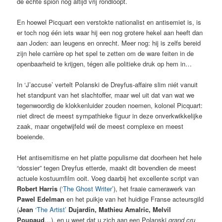
de echte spion nog altijd vrij rondloopt.
En hoewel Picquart een verstokte nationalist en antisemiet is, is
er toch nog één iets waar hij een nog grotere hekel aan heeft dan
aan Joden: aan leugens en onrecht. Meer nog: hij is zelfs bereid
zijn hele carrière op het spel te zetten om de ware feiten in de
openbaarheid te krijgen, tégen alle politieke druk op hem in…
In ‘J’accuse’ vertelt Polanski de Dreyfus-affaire slim niét vanuit
het standpunt van het slachtoffer, maar wel uit dat van wat we
tegenwoordig de klokkenluider zouden noemen, kolonel Picquart:
niet direct de meest sympathieke figuur in deze onverkwikkelijke
zaak, maar ongetwijfeld wél de meest complexe en meest
boeiende.
Het antisemitisme en het platte populisme dat doorheen het hele
“dossier” tegen Dreyfus etterde, maakt dit bovendien de meest
actuele kostuumfilm ooit. Voeg daarbij het excellente script van
Robert Harris
(
‘The Ghost Writer’
), het fraaie camerawerk van
Pawel Edelman
en het puikje van het huidige Franse acteursgild
(
Jean
‘The Artist’
Dujardin, Mathieu Amalric, Melvil
Poupaud
…), en u weet dat u zich aan een Polanski
grand cru