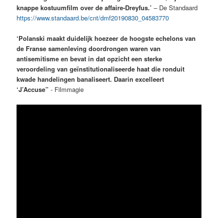
knappe kostuumfilm over de affaire-Dreyfus.’
– De Standaard
https://www.standaard.be/cnt/dmf20190830_04583770
‘Polanski maakt duidelijk hoezeer de hoogste echelons van
de Franse samenleving doordrongen waren van
antisemitisme en bevat in dat opzicht een sterke
veroordeling van geïnstitutionaliseerde haat die ronduit
kwade handelingen banaliseert. Daarin excelleert
‘J’Accuse”
- Filmmagie