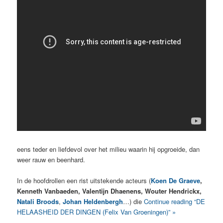
eens teder en liefdevol over het milieu waarin hij opgroeide, dan
weer rauw en beenhard.
In de hoofdrollen een rist uitstekende acteurs (
Koen De Graeve
,
Kenneth Vanbaeden, Valentijn Dhaenens, Wouter Hendrickx,
Natali Broods
,
Johan Heldenbergh
…) die
Continue reading “DE
HELAASHEID DER DINGEN (Felix Van Groeningen)” »