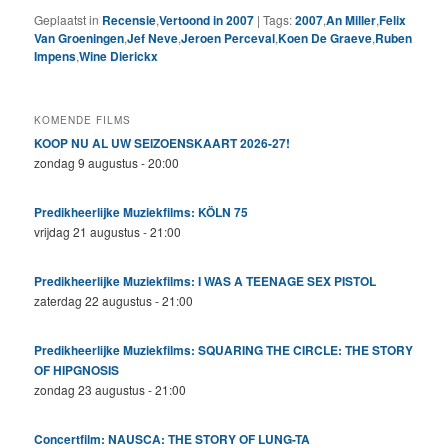
Geplaatst in
Recensie
,
Vertoond in 2007
|
Tags:
2007
,
An Miller
,
Felix
Van Groeningen
,
Jef Neve
,
Jeroen Perceval
,
Koen De Graeve
,
Ruben
Impens
,
Wine Dierickx
KOMENDE FILMS
KOOP NU AL UW SEIZOENSKAART 2026-27!
zondag 9 augustus - 20:00
Predikheerlijke Muziekfilms: KÖLN 75
vrijdag 21 augustus - 21:00
Predikheerlijke Muziekfilms: I WAS A TEENAGE SEX PISTOL
zaterdag 22 augustus - 21:00
Predikheerlijke Muziekfilms: SQUARING THE CIRCLE: THE STORY
OF HIPGNOSIS
zondag 23 augustus - 21:00
Concertfilm: NAUSCA: THE STORY OF LUNG-TA