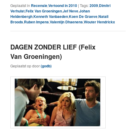
Geplaatst in
Recensie
,
Vertoond in 2010
|
Tags:
2009
,
Dimitri
Verhulst
,
Felix Van Groeningen
,
Jef Neve
,
Johan
Heldenbergh
,
Kenneth Vanbaeden
,
Koen De Graeve
,
Natali
Broods
,
Ruben Impens
,
Valentijn Dhaenens
,
Wouter Hendrickx
DAGEN ZONDER LIEF (Felix
Van Groeningen)
Geplaatst op
door
(godb)