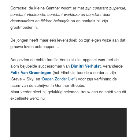
Correctie: de kleine Gunther woont er met
zijn constant zuipende,
constant vloekende, constant werkloze en constant door
deurwaarders en flikken belaagde
pa en nonkels bij zijn
grootmoeder in.
De jongen heeft maar één levensdoel: op zijn eigen wijze aan dat
grauwe leven ontsnappen….
Aangezien de échte familie Verhulst niet opgezet was met de
alom bejubelde succesroman van
Dimitri Verhulst
, veranderde
Felix Van Groeningen
(het Filmhuis toonde u eerder al zijn
‘Steve + Sky’ en
‘Dagen Zonder Lief’
) voor zijn verfilming de
naam van de schrijver in Gunther Strobbe.
Maar verder bleef hij gelukkig helemaal trouw aan de spirit van dit
excellente werk: nu