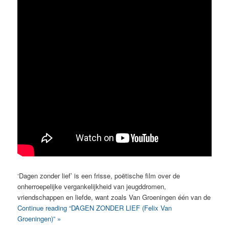
‘Dagen zonder lief’ is een frisse, poëtische film over de
onherroepelijke vergankelijkheid van jeugddromen,
vriendschappen en liefde, want zoals Van Groeningen één van de
Continue reading “DAGEN ZONDER LIEF (Felix Van
Groeningen)” »