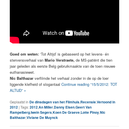
Goed om weten:
‘Tot Altijd’ is gebaseerd op het levens- én
stervensverhaal van
Mario Verstraete,
de MS-patiënt die tien
jaar geleden als eerste Belg gebruikmaakte van de toen nieuwe
euthanasiewet.
Nic Balthazar
verfilmde het verhaal zonder in de op de loer
liggende klefheid of slogantaal
Continue reading “15/5/2012: TOT
ALTIJD” »
Geplaatst in
De dinsdagen van het Filmhuis
,
Recensie
,
Vertoond in
2012
|
Tags:
2012
,
An Miller
,
Danny Elsen
,
Geert Van
Rampelberg
,
Iwein Segers
,
Koen De Graeve
,
Lotte Pinoy
,
Nic
Balthazar
,
Viviane De Muynck