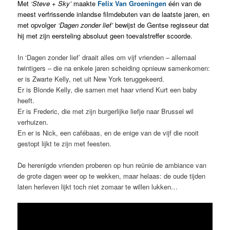
Met
‘Steve + Sky’
maakte
Felix Van Groeningen
één van de
meest verfrissende inlandse filmdebuten van de laatste jaren, en
met opvolger
‘Dagen zonder lief’
bewijst de Gentse regisseur dat
hij met zijn eersteling absoluut geen toevalstreffer scoorde.
In ‘Dagen zonder lief’ draait alles om vijf vrienden – allemaal
twintigers – die na enkele jaren scheiding opnieuw samenkomen:
er is Zwarte Kelly, net uit New York teruggekeerd.
Er is Blonde Kelly, die samen met haar vriend Kurt een baby
heeft.
Er is Frederic, die met zijn burgerlijke liefje naar Brussel wil
verhuizen.
En er is Nick, een cafébaas, en de enige van de vijf die nooit
gestopt lijkt te zijn met feesten.
De herenigde vrienden proberen op hun reünie de ambiance van
de grote dagen weer op te wekken, maar helaas: de oude tijden
laten herleven lijkt toch niet zomaar te willen lukken…