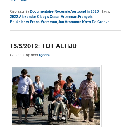
Geplaatst in
Documentaire
,
Recensie
,
Vertoond in 2023
|
Tags:
2022
,
Alexander Claeys
,
Cesar Vromman
,
François
Beukelaers
,
Frans Vromman
,
Jan Vromman
,
Koen De Graeve
15/5/2012: TOT ALTIJD
Geplaatst op
door
(godb)