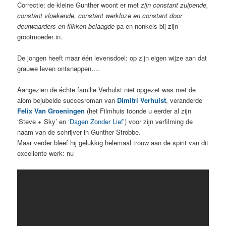
Correctie: de kleine Gunther woont er met
zijn constant zuipende,
constant vloekende, constant werkloze en constant door
deurwaarders en flikken belaagde
pa en nonkels bij zijn
grootmoeder in.
De jongen heeft maar één levensdoel: op zijn eigen wijze aan dat
grauwe leven ontsnappen….
Aangezien de échte familie Verhulst niet opgezet was met de
alom bejubelde succesroman van
Dimitri Verhulst
, veranderde
Felix Van Groeningen
(het Filmhuis toonde u eerder al zijn
‘Steve + Sky’ en
‘Dagen Zonder Lief’
) voor zijn verfilming de
naam van de schrijver in Gunther Strobbe.
Maar verder bleef hij gelukkig helemaal trouw aan de spirit van dit
excellente werk: nu