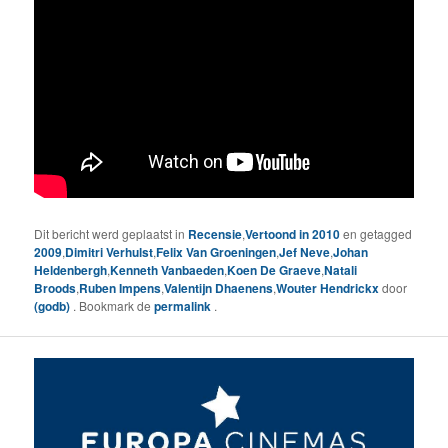
Dit bericht werd geplaatst in
Recensie
,
Vertoond in 2010
en getagged
2009
,
Dimitri Verhulst
,
Felix Van Groeningen
,
Jef Neve
,
Johan
Heldenbergh
,
Kenneth Vanbaeden
,
Koen De Graeve
,
Natali
Broods
,
Ruben Impens
,
Valentijn Dhaenens
,
Wouter Hendrickx
door
(godb)
. Bookmark de
permalink
.