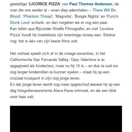
geweldige
‘LICORICE PIZZA’
van
Paul Thomas Anderson
, de
man die ons eerder al – even diep ademhalen –
‘There Will Be
Blood’
,
‘Phantom Thread’
, ‘Magnolia’, ‘Boogie Nights’ en
‘Punch-
Drunk Love’
schonk, en dan vergeten we er nog een paar.
Kan tellen qua Bijzonder Straffe Filmografie, en met ‘Licorice
Pizza’ houdt hij moeiteloos zijn torenhoge niveau aan. Sterker
nog: het is één van zijn beste films ooit.
Het verhaal speelt zich af in de vroege seventies, in het
Californische San Fernando Valley: Gary Valentine is er
opgegroeid als kindacteur, maar nu hij 15 is – en dus te oud om
nog langer kinderrollen te kunnen spelen – staat hij op een
cruciaal kruispunt in zijn nog jonge leven.
En dat jonge leven wordt nog meer opgeschud waneer hij op een
dag fotografenassistente Alana Kane ontmoet, en als een blok
voor haar valt.