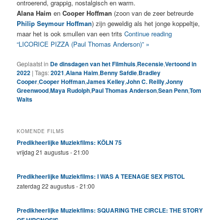
ontroerend, grappig, nostalgisch en warm.
Alana Haim
en
Cooper Hoffman
(zoon van de zeer betreurde
Philip Seymour Hoffman
) zijn geweldig als het jonge koppeltje,
maar het is ook smullen van een trits
Continue reading
“LICORICE PIZZA (Paul Thomas Anderson)” »
Geplaatst in
De dinsdagen van het Filmhuis
,
Recensie
,
Vertoond in
2022
|
Tags:
2021
,
Alana Haim
,
Benny Safdie
,
Bradley
Cooper
,
Cooper Hoffman
,
James Kelley
,
John C. Reilly
,
Jonny
Greenwood
,
Maya Rudolph
,
Paul Thomas Anderson
,
Sean Penn
,
Tom
Waits
KOMENDE FILMS
Predikheerlijke Muziekfilms: KÖLN 75
vrijdag 21 augustus - 21:00
Predikheerlijke Muziekfilms: I WAS A TEENAGE SEX PISTOL
zaterdag 22 augustus - 21:00
Predikheerlijke Muziekfilms: SQUARING THE CIRCLE: THE STORY
OF HIPGNOSIS