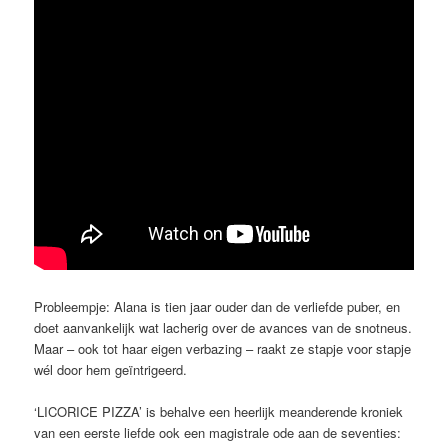
Probleempje: Alana is tien jaar ouder dan de verliefde puber, en
doet aanvankelijk wat lacherig over de avances van de snotneus.
Maar – ook tot haar eigen verbazing – raakt ze stapje voor stapje
wél door hem geïntrigeerd.
‘LICORICE PIZZA’ is behalve een heerlijk meanderende kroniek
van een eerste liefde ook een magistrale ode aan de seventies: