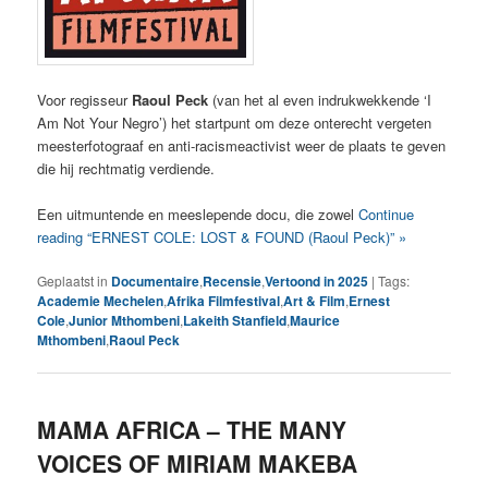
Voor regisseur
Raoul Peck
(van het al even indrukwekkende ‘I
Am Not Your Negro’) het startpunt om deze onterecht vergeten
meesterfotograaf en anti-racismeactivist weer de plaats te geven
die hij rechtmatig verdiende.
Een uitmuntende en meeslepende docu, die zowel
Continue
reading “ERNEST COLE: LOST & FOUND (Raoul Peck)” »
Geplaatst in
Documentaire
,
Recensie
,
Vertoond in 2025
|
Tags:
Academie Mechelen
,
Afrika Filmfestival
,
Art & Film
,
Ernest
Cole
,
Junior Mthombeni
,
Lakeith Stanfield
,
Maurice
Mthombeni
,
Raoul Peck
MAMA AFRICA – THE MANY
VOICES OF MIRIAM MAKEBA