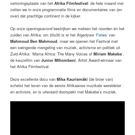
vertoningsplaats van het
Afrika Filmfestival
: de hele maand mei
zetten we in onze programmatie films en documentaires van (en
over) dat prachtige continent in de kijker.
Op onze openingsavond bestrijken we meteen het noorden én het
zuiden van Afrika: om 20u30 is er het Algerijnse
‘Fatwa’
van
Mahmoud Ben Mahmoud
, maar we openen het Festival met
een swingende mengeling van muziek, activisme en politiek uit
Zuid-Afrika: ‘Mama Africa: The Many Voices of
Miriam Makeba
‘,
de keuzefilm van
Junior Mthombeni
, Artist Award-winnaar van
het Afrika Filmfestival.
Deze excellente docu van
Mika Kaurismäki
(de broer van)
schetst het leven van de eerste Afrikaanse muzikale wereldster
en activiste, en is uiteraard doorspekt met Makeba’s muziek.