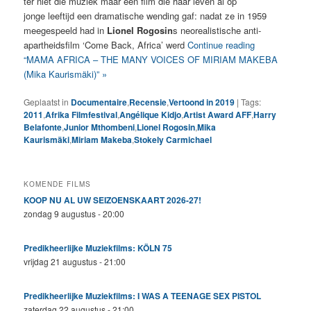
ter niet die muziek maar een film die haar leven al op
jonge leeftijd een dramatische wending gaf: nadat ze in 1959
meegespeeld had in
Lionel Rogosin
s neorealistische anti-
apartheidsfilm ‘Come Back, Africa’ werd
Continue reading
“MAMA AFRICA – THE MANY VOICES OF MIRIAM MAKEBA
(Mika Kaurismäki)” »
Geplaatst in
Documentaire
,
Recensie
,
Vertoond in 2019
|
Tags:
2011
,
Afrika Filmfestival
,
Angélique Kidjo
,
Artist Award AFF
,
Harry
Belafonte
,
Junior Mthombeni
,
Lionel Rogosin
,
Mika
Kaurismäki
,
Miriam Makeba
,
Stokely Carmichael
KOMENDE FILMS
KOOP NU AL UW SEIZOENSKAART 2026-27!
zondag 9 augustus - 20:00
Predikheerlijke Muziekfilms: KÖLN 75
vrijdag 21 augustus - 21:00
Predikheerlijke Muziekfilms: I WAS A TEENAGE SEX PISTOL
zaterdag 22 augustus - 21:00