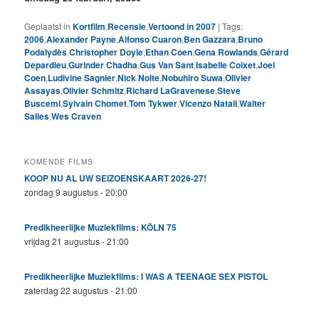
Geplaatst in
Kortfilm
,
Recensie
,
Vertoond in 2007
|
Tags:
2006
,
Alexander Payne
,
Alfonso Cuaron
,
Ben Gazzara
,
Bruno
Podalydès
,
Christopher Doyle
,
Ethan Coen
,
Gena Rowlands
,
Gérard
Depardieu
,
Gurinder Chadha
,
Gus Van Sant
,
Isabelle Coixet
,
Joel
Coen
,
Ludivine Sagnier
,
Nick Nolte
,
Nobuhiro Suwa
,
Olivier
Assayas
,
Olivier Schmitz
,
Richard LaGravenese
,
Steve
Buscemi
,
Sylvain Chomet
,
Tom Tykwer
,
Vicenzo Natali
,
Walter
Salles
,
Wes Craven
KOMENDE FILMS
KOOP NU AL UW SEIZOENSKAART 2026-27!
zondag 9 augustus - 20:00
Predikheerlijke Muziekfilms: KÖLN 75
vrijdag 21 augustus - 21:00
Predikheerlijke Muziekfilms: I WAS A TEENAGE SEX PISTOL
zaterdag 22 augustus - 21:00