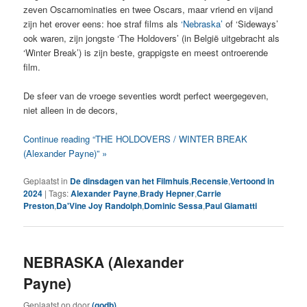
zeven Oscarnominaties en twee Oscars, maar vriend en vijand
zijn het erover eens: hoe straf films als
‘Nebraska’
of ‘Sideways’
ook waren, zijn jongste ‘The Holdovers’ (in België uitgebracht als
‘Winter Break’) is zijn beste, grappigste en meest ontroerende
film.
De sfeer van de vroege seventies wordt perfect weergegeven,
niet alleen in de decors,
Continue reading “THE HOLDOVERS / WINTER BREAK
(Alexander Payne)” »
Geplaatst in
De dinsdagen van het Filmhuis
,
Recensie
,
Vertoond in
2024
|
Tags:
Alexander Payne
,
Brady Hepner
,
Carrie
Preston
,
Da'Vine Joy Randolph
,
Dominic Sessa
,
Paul Giamatti
NEBRASKA (Alexander
Payne)
Geplaatst op
door
(godb)