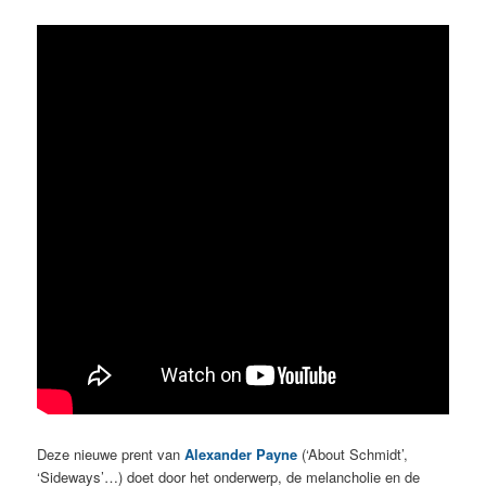
Deze nieuwe prent van
Alexander Payne
(‘About Schmidt’,
‘Sideways’…) doet door het onderwerp, de melancholie en de