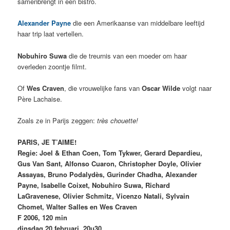
samenbrengt in een bistro.
Alexander Payne
die een Amerikaanse van middelbare leeftijd
haar trip laat vertellen.
Nobuhiro Suwa
die de treurnis van een moeder om haar
overleden zoontje filmt.
Of
Wes Craven
, die vrouwelijke fans van
Oscar Wilde
volgt naar
Père Lachaise.
Zoals ze in Parijs zeggen:
très chouette!
PARIS, JE T’AIME!
Regie: Joel & Ethan Coen, Tom Tykwer, Gerard Depardieu,
Gus Van Sant, Alfonso Cuaron, Christopher Doyle, Olivier
Assayas, Bruno Podalydès, Gurinder Chadha, Alexander
Payne, Isabelle Coixet, Nobuhiro Suwa, Richard
LaGravenese, Olivier Schmitz, Vicenzo Natali, Sylvain
Chomet, Walter Salles en Wes Craven
F 2006, 120 min
dinsdag 20 februari, 20u30