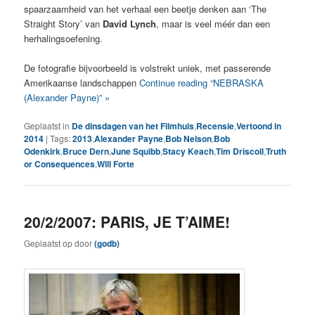
spaarzaamheid van het verhaal een beetje denken aan ‘The
Straight Story’ van
David Lynch
, maar is veel méér dan een
herhalingsoefening.
De fotografie bijvoorbeeld is volstrekt uniek, met passerende
Amerikaanse landschappen
Continue reading “NEBRASKA
(Alexander Payne)” »
Geplaatst in
De dinsdagen van het Filmhuis
,
Recensie
,
Vertoond in
2014
|
Tags:
2013
,
Alexander Payne
,
Bob Nelson
,
Bob
Odenkirk
,
Bruce Dern
,
June Squibb
,
Stacy Keach
,
Tim Driscoll
,
Truth
or Consequences
,
Will Forte
20/2/2007: PARIS, JE T’AIME!
Geplaatst op
door
(godb)