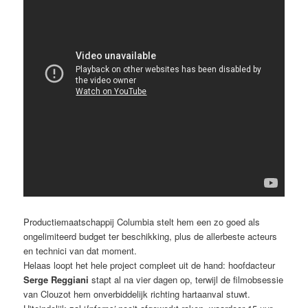
Productiemaatschappij Columbia stelt hem een zo goed als
ongelimiteerd budget ter beschikking, plus de allerbeste acteurs
en technici van dat moment.
Helaas loopt het hele project compleet uit de hand: hoofdacteur
Serge Reggiani
stapt al na vier dagen op, terwijl de filmobsessie
van Clouzot hem onverbiddelijk richting hartaanval stuwt.