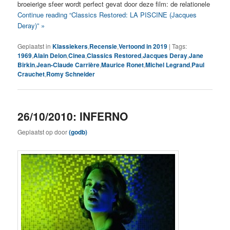
broeierige sfeer wordt perfect gevat door deze film: de relationele
Continue reading “Classics Restored: LA PISCINE (Jacques
Deray)” »
Geplaatst in
Klassiekers
,
Recensie
,
Vertoond in 2019
|
Tags:
1969
,
Alain Delon
,
Cinea
,
Classics Restored
,
Jacques Deray
,
Jane
Birkin
,
Jean-Claude Carrière
,
Maurice Ronet
,
Michel Legrand
,
Paul
Crauchet
,
Romy Schneider
26/10/2010: INFERNO
Geplaatst op
door
(godb)