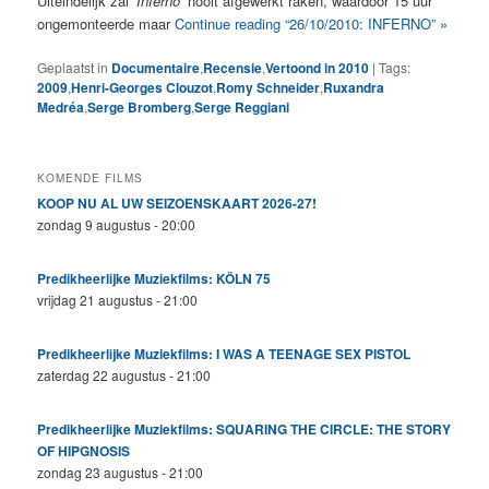
Uiteindelijk zal ‘
Inferno’
nooit afgewerkt raken, waardoor 15 uur
ongemonteerde maar
Continue reading “26/10/2010: INFERNO” »
Geplaatst in
Documentaire
,
Recensie
,
Vertoond in 2010
|
Tags:
2009
,
Henri-Georges Clouzot
,
Romy Schneider
,
Ruxandra
Medréa
,
Serge Bromberg
,
Serge Reggiani
KOMENDE FILMS
KOOP NU AL UW SEIZOENSKAART 2026-27!
zondag 9 augustus - 20:00
Predikheerlijke Muziekfilms: KÖLN 75
vrijdag 21 augustus - 21:00
Predikheerlijke Muziekfilms: I WAS A TEENAGE SEX PISTOL
zaterdag 22 augustus - 21:00
Predikheerlijke Muziekfilms: SQUARING THE CIRCLE: THE STORY
OF HIPGNOSIS
zondag 23 augustus - 21:00