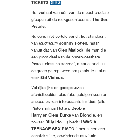
TICKETS
HIER!
Het verhaal van één van de meest cruciale
groepen uit de rockgeschiedenis:
The Sex
Pistols
.
Nu eens niét verteld vanuit het standpunt
van
loudmouth
Johnny Rotten
, maar
vanuit dat van
Glen Matlock
: de man die
een groot deel van de onverwoestbare
Pistols-classics schreef, maar al snel uit
de groep getrapt werd om plaats te maken
voor
Sid Vicious.
Vol rijkelijke en goedgekozen
archiefbeelden plus rake getuigenissen en
anecdotes van
interessante insiders (alle
Pistols minus Rotten,
Debbie
Harry
en
Clem Burke
van
Blondie
, en
zowaar
Billy Idol
…) biedt
‘I WAS A
TEENAGE SEX PISTOL’
niet alleen een
aanstekelijke, opwindende muzikale