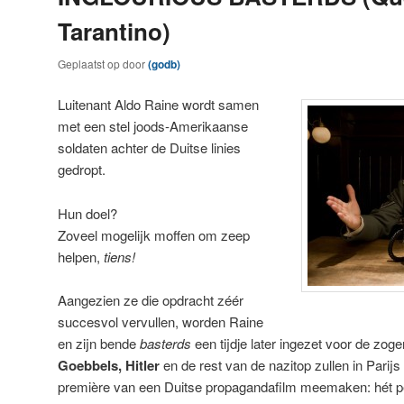
Tarantino)
Geplaatst op
door
(godb)
Luitenant Aldo Raine wordt samen
met een stel joods-Amerikaanse
soldaten achter de Duitse linies
gedropt.
Hun doel?
Zoveel mogelijk moffen om zeep
helpen,
tiens!
Aangezien ze die opdracht zéér
succesvol vervullen, worden Raine
en zijn bende
basterds
een tijdje later ingezet voor de z
Goebbels, Hitler
en de rest van de nazitop zullen in Parij
première van een Duitse propagandafilm meemaken: hét 