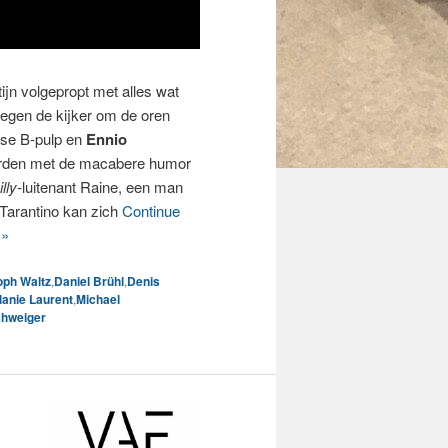
ijn volgepropt met alles wat
liegen de kijker om de oren
anse B-pulp en
Ennio
worden met de macabere humor
illy-
luitenant Raine, een man
Tarantino kan zich
Continue
 »
oph Waltz
,
Daniel Brühl
,
Denis
lanie Laurent
,
Michael
chweiger