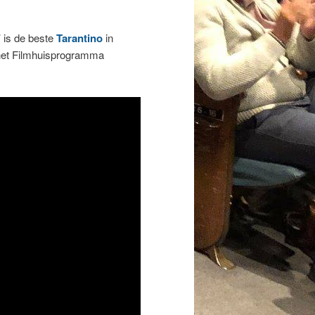
 is de beste
Tarantino
in
p het Filmhuisprogramma