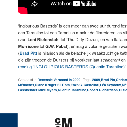
‘Inglourious Basterds’ is een meer dan twee uur durend fest
een Tarantino tot een Tarantino maakt: de filmreferenties v
(van
Leni Riefenstahl
tot ‘The Dirty Dozen’, en van Italia
Morricone
tot
G.W. Pabst
), er mag à volonté gelachen 
(
Brad Pitt
is hilarisch als de belachelijk wraakzuchtige
hillb
die zijn troepen de Duitsers bij voorkeur laat
scalperen)
en 
reading “INGLOURIOUS BASTERDS (Quentin Tarantino)”
Geplaatst in
Recensie
,
Vertoond in 2009
|
Tags:
2009
,
Brad Pitt
,
Christ
Ménochet
,
Diane Kruger
,
Eli Roth
,
Enzo G. Castellari
,
Léa Seydoux
,
Mé
Fassbender
,
Mike Myers
,
Quentin Tarantino
,
Robert Richardson
,
Til S