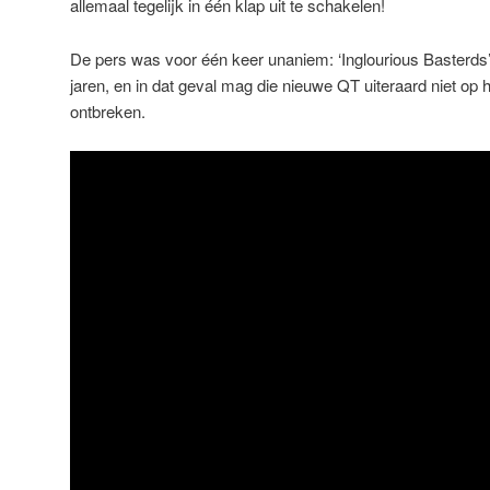
allemaal tegelijk in één klap uit te schakelen!
De pers was voor één keer unaniem: ‘Inglourious Basterds’
jaren, en in dat geval mag die nieuwe QT uiteraard niet o
ontbreken.