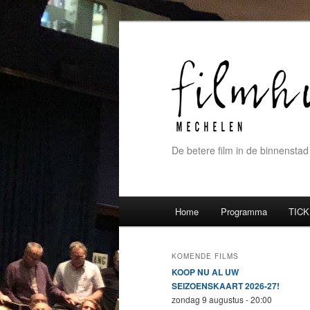
De betere film in de binnenstad
Hoofdmenu
Home
Programma
TICK
Spring naar de primaire inh
Spring naar de secundaire 
KOMENDE FILMS
KOOP NU AL UW
SEIZOENSKAART 2026-27!
zondag 9 augustus - 20:00