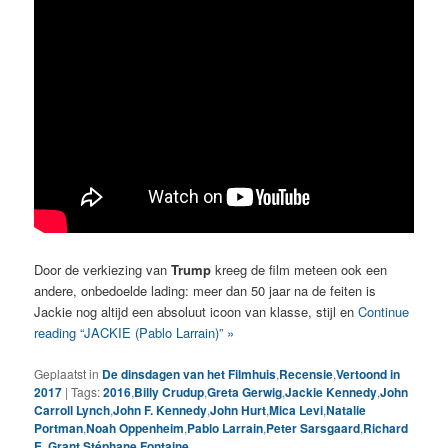
Door de verkiezing van
Trump
kreeg de film meteen ook een
andere, onbedoelde lading: meer dan 50 jaar na de feiten is
Jackie nog altijd een absoluut icoon van klasse, stijl en
Continue
reading “JACKIE (Pablo Larrain)” »
Geplaatst in
De dinsdagen van het Filmhuis
,
Recensie
,
Vertoond in
2017
|
Tags:
2016
,
Billy Crudup
,
Greta Gerwig
,
Jackie Kennedy
,
John
Carroll Lynch
,
John F. Kennedy
,
John Hurt
,
Mica Levi
,
Natalie
Portman
,
Noah Oppenheim
,
Pablo Larrain
,
Peter Sarsgaard
,
Richard
E. Grant
,
Stéphane Fontaine