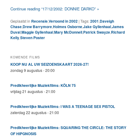
Continue reading “17/12/2002: DONNIE DARKO” »
Geplaatst in
Recensie
,
Vertoond in 2002
|
Tags:
2001
,
Daveigh
Chase
,
Drew Barrymore
,
Holmes Osborne
,
Jake Gyllenhaal
,
James
Duval
,
Maggie Gyllenhaal
,
Mary McDonnell
,
Patrick Swayze
,
Richard
Kelly
,
Steven Poster
KOMENDE FILMS
KOOP NU AL UW SEIZOENSKAART 2026-27!
zondag 9 augustus - 20:00
Predikheerlijke Muziekfilms: KÖLN 75
vrijdag 21 augustus - 21:00
Predikheerlijke Muziekfilms: I WAS A TEENAGE SEX PISTOL
zaterdag 22 augustus - 21:00
Predikheerlijke Muziekfilms: SQUARING THE CIRCLE: THE STORY
OF HIPGNOSIS