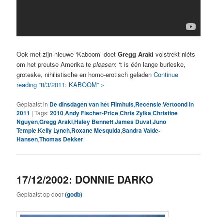
Ook met zijn nieuwe ‘Kaboom’ doet
Gregg Araki
volstrekt niéts
om het preutse Amerika te
pleasen
: ‘t is één lange burleske,
groteske, nihilistische en homo-erotisch geladen
Continue
reading “8/3/2011: KABOOM” »
Geplaatst in
De dinsdagen van het Filmhuis
,
Recensie
,
Vertoond in
2011
|
Tags:
2010
,
Andy Fischer-Price
,
Chris Zylka
,
Christine
Nguyen
,
Gregg Araki
,
Haley Bennett
,
James Duval
,
Juno
Temple
,
Kelly Lynch
,
Roxane Mesquida
,
Sandra Valde-
Hansen
,
Thomas Dekker
17/12/2002: DONNIE DARKO
Geplaatst op
door
(godb)