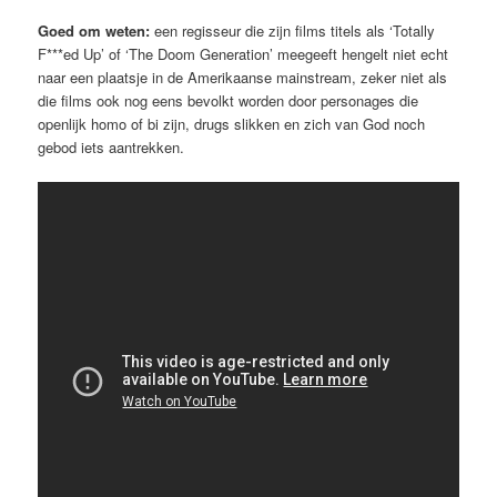
Goed om weten:
een regisseur die zijn films titels als ‘Totally
F***ed Up’ of ‘The Doom Generation’ meegeeft hengelt niet echt
naar een plaatsje in de Amerikaanse mainstream, zeker niet als
die films ook nog eens bevolkt worden door personages die
openlijk homo of bi zijn, drugs slikken en zich van God noch
gebod iets aantrekken.