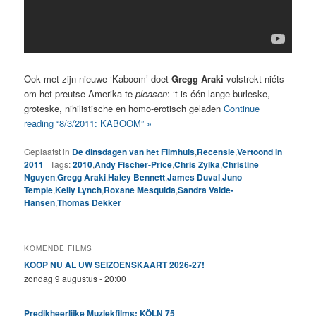
Ook met zijn nieuwe ‘Kaboom’ doet
Gregg Araki
volstrekt niéts
om het preutse Amerika te
pleasen
: ‘t is één lange burleske,
groteske, nihilistische en homo-erotisch geladen
Continue
reading “8/3/2011: KABOOM” »
Geplaatst in
De dinsdagen van het Filmhuis
,
Recensie
,
Vertoond in
2011
|
Tags:
2010
,
Andy Fischer-Price
,
Chris Zylka
,
Christine
Nguyen
,
Gregg Araki
,
Haley Bennett
,
James Duval
,
Juno
Temple
,
Kelly Lynch
,
Roxane Mesquida
,
Sandra Valde-
Hansen
,
Thomas Dekker
KOMENDE FILMS
KOOP NU AL UW SEIZOENSKAART 2026-27!
zondag 9 augustus - 20:00
Predikheerlijke Muziekfilms: KÖLN 75