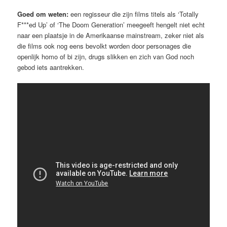
Goed om weten:
een regisseur die zijn films titels als ‘Totally
F***ed Up’ of ‘The Doom Generation’ meegeeft hengelt niet echt
naar een plaatsje in de Amerikaanse mainstream, zeker niet als
die films ook nog eens bevolkt worden door personages die
openlijk homo of bi zijn, drugs slikken en zich van God noch
gebod iets aantrekken.