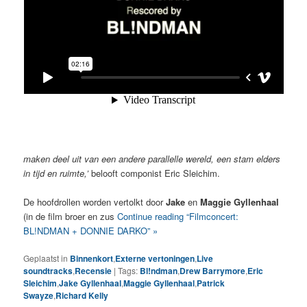
maken deel uit van een andere parallelle wereld, een stam elders
in tijd en ruimte,’
belooft componist Eric Sleichim.
De hoofdrollen worden vertolkt door
Jake
en
Maggie Gyllenhaal
(in de film broer en zus
Continue reading “Filmconcert:
BL!NDMAN + DONNIE DARKO” »
Geplaatst in
Binnenkort
,
Externe vertoningen
,
Live
soundtracks
,
Recensie
|
Tags:
Bl!ndman
,
Drew Barrymore
,
Eric
Sleichim
,
Jake Gyllenhaal
,
Maggie Gyllenhaal
,
Patrick
Swayze
,
Richard Kelly