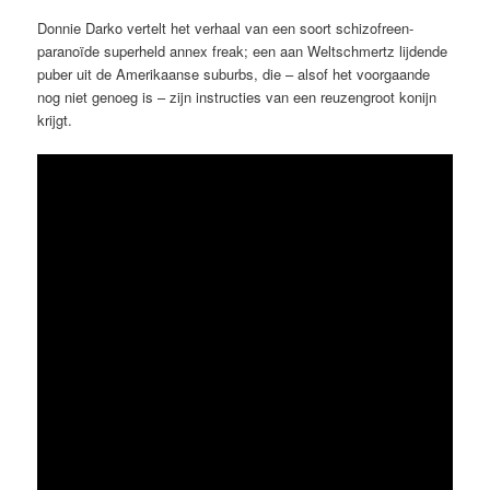
Donnie Darko vertelt het verhaal van een soort schizofreen-
paranoïde superheld annex freak; een aan Weltschmertz lijdende
puber uit de Amerikaanse suburbs, die – alsof het voorgaande
nog niet genoeg is – zijn instructies van een reuzengroot konijn
krijgt.