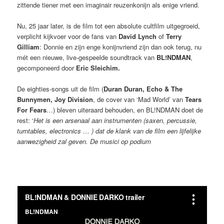
zittende tiener met een imaginair reuzenkonijn als enige vriend.
Nu, 25 jaar later, is de film tot een absolute cultfilm uitgegroeid,
verplicht kijkvoer voor de fans van
David Lynch
of
Terry
Gilliam
: Donnie en zijn enge konijnvriend zijn dan ook terug, nu
mét een nieuwe, live-gespeelde soundtrack van
BL!NDMAN
,
gecomponeerd door
Eric Sleichim.
De eighties-songs uit de film (
Duran Duran, Echo & The
Bunnymen, Joy Division
, de cover van ‘Mad World’ van
Tears
For Fears
…) bleven uiteraard behouden, en BL!NDMAN doet de
rest: ‘
Het is een arsenaal aan instrumenten (saxen, percussie,
turntables, electronics … ) dat de klank van de film een lijfelijke
aanwezigheid zal geven. De musici op podium