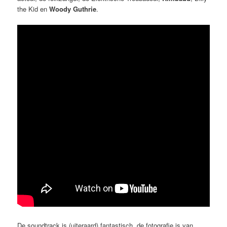
the Kid en
Woody Guthrie
.
De soundtrack is (uiteraard) fantastisch, de fotografie is van