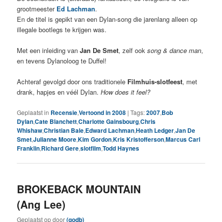
grootmeester
Ed Lachman
.
En de titel is gepikt van een Dylan-song die jarenlang alleen op
illegale bootlegs te krijgen was.
Met een inleiding van
Jan De Smet
, zelf ook
song & dance man
,
en tevens Dylanoloog te Duffel!
Achteraf gevolgd door ons traditionele
Filmhuis-slotfeest
, met
drank, hapjes en véél Dylan.
How does it feel?
Geplaatst in
Recensie
,
Vertoond in 2008
|
Tags:
2007
,
Bob
Dylan
,
Cate Blanchett
,
Charlotte Gainsbourg
,
Chris
Whishaw
,
Christian Bale
,
Edward Lachman
,
Heath Ledger
,
Jan De
Smet
,
Julianne Moore
,
Kim Gordon
,
Kris Kristofferson
,
Marcus Carl
Franklin
,
Richard Gere
,
slotfilm
,
Todd Haynes
BROKEBACK MOUNTAIN
(Ang Lee)
Geplaatst op
door
(godb)