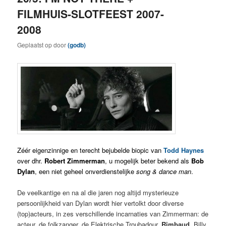
FILMHUIS-SLOTFEEST 2007-
2008
Geplaatst op
door
(godb)
Zéér eigenzinnige ­en terecht bejubelde biopic van
Todd Haynes
over dhr.
Robert Zimmerman
, u mogelijk beter bekend als
Bob
Dylan
, een niet geheel onverdienstelijke
song & dance man
.
De veelkantige en na al die jaren nog altijd mysterieuze
persoonlijkheid van Dylan wordt hier vertolkt door diverse
(top)acteurs, in zes verschillende incarnaties van Zimmerman: de
acteur, de folkzanger, de Elektrische Troubadour,
Rimbaud
, Billy