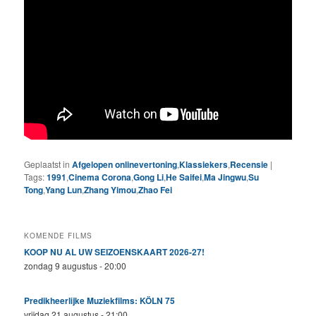
Geplaatst in
Afgelopen onlinevertoning
,
Klassiekers
,
Recensie
|
Tags:
1991
,
Cinema Corona
,
Gong Li
,
He Saifei
,
Ma Jingwu
,
Su
Tong
,
Yang Lun
,
Zhang Yimou
,
Zhao Fei
KOMENDE FILMS
KOOP NU AL UW SEIZOENSKAART 2026-27!
zondag 9 augustus - 20:00
Predikheerlijke Muziekfilms: KÖLN 75
vrijdag 21 augustus - 21:00