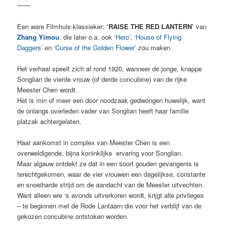
——
Een ware Filmhuis-klassieker:
‘RAISE THE RED LANTERN’
van
Zhang Yimou
, die later o.a. ook
‘Hero’
,
‘House of Flying
Daggers’
en
‘Curse of the Golden Flower’
zou maken.
Het verhaal speelt zich af rond 1920, wanneer de jonge, knappe
Songlian de vierde vrouw (of derde concubine) van de rijke
Meester Chen wordt.
Het is min of meer een door noodzaak gedwongen huwelijk, want
de onlangs overleden vader van Songlian heeft haar familie
platzak achtergelaten.
Haar aankomst in complex van Meester Chen is een
overweldigende, bijna koninklijke ervaring voor Songlian.
Maar algauw ontdekt ze dat in een soort gouden gevangenis is
terechtgekomen, waar de vier vrouwen een dagelijkse, constante
en snoeiharde strijd om de aandacht van de Meester uitvechten.
Want alleen wie ‘s avonds uitverkoren wordt, krijgt alle privileges
– te beginnen met de Rode Lantaarn die voor het verblijf van de
gekozen concubine ontstoken worden.