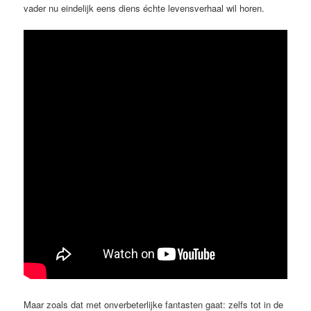
vader nu eindelijk eens diens échte levensverhaal wil horen.
Maar zoals dat met onverbeterlijke fantasten gaat: zelfs tot in de