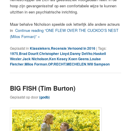
hoop zijn gevangenisstraf op een comfortabele wijze te kunnen
uitzitten in een psychiatrische inrichting.
Maar behalve Nicholson speelde ook letterlijk àlle andere acteurs
in
Continue reading “ONE FLEW OVER THE CUCKOO’S NEST
(Milos Forman)” »
Geplaatst in
Klassiekers
,
Recensie
,
Vertoond in 2016
|
Tags:
1975
,
Brad Dourif
,
Christopher Lloyd
,
Danny DeVito
,
Haskell
Wexler
,
Jack Nicholson
,
Ken Kesey
,
Koen Geens
,
Louise
Fletcher
,
Milos Forman
,
OP.RECHT.MECHELEN
,
Will Sampson
BIG FISH (Tim Burton)
Geplaatst op
door
(godb)