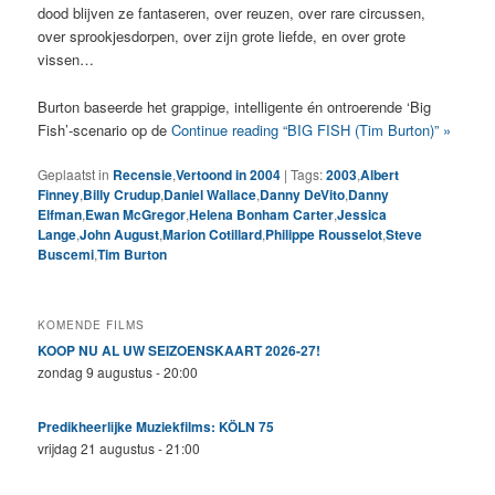
dood blijven ze fantaseren, over reuzen, over rare circussen,
over sprookjesdorpen, over zijn grote liefde, en over grote
vissen…
Burton baseerde het grappige, intelligente én ontroerende ‘Big
Fish’-scenario op de
Continue reading “BIG FISH (Tim Burton)” »
Geplaatst in
Recensie
,
Vertoond in 2004
|
Tags:
2003
,
Albert
Finney
,
Billy Crudup
,
Daniel Wallace
,
Danny DeVito
,
Danny
Elfman
,
Ewan McGregor
,
Helena Bonham Carter
,
Jessica
Lange
,
John August
,
Marion Cotillard
,
Philippe Rousselot
,
Steve
Buscemi
,
Tim Burton
KOMENDE FILMS
KOOP NU AL UW SEIZOENSKAART 2026-27!
zondag 9 augustus - 20:00
Predikheerlijke Muziekfilms: KÖLN 75
vrijdag 21 augustus - 21:00