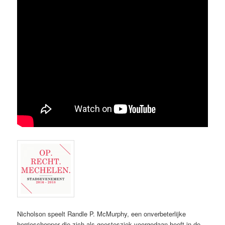
Nicholson speelt Randle P. McMurphy, een onverbeterlijke
herrieschopper die zich als geestesziek voorgedaan heeft in de