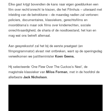
Elke gast krijgt bovendien de kans naar eigen goeddunken een
film over recht/onrecht te kiezen, die het Filmhuis – uiteraard met
inleiding van de betrokkene – de maandag nadien zal vertonen:
policiers, documentaires, klassiekers, gerechtsfilms en
moorddrama’s maar ook films over kinderrechten, sociale
onrechtvaardigheid, de sharia of de noodtoestand, het kan en
mag wat ons betreft allemaal.
Aan gespreksstof zal het bij de eerste praatgast (en
filmprogrammator) alvast niet ontbreken, want op de openingsdag
verwelkomen we justitieminister
Koen Geens.
Hij selecteerde ‘One Flew Over The Cuckoo’s Nest’, de
magistrale klassieker van
Milos Forman
, met in de hoofdrol de
allerbeste
Jack Nicholson
.