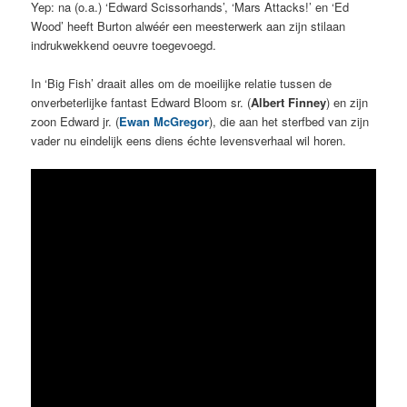
Yep: na (o.a.) ‘Edward Scissorhands’, ‘Mars Attacks!’ en ‘Ed
Wood’ heeft Burton alwéér een meesterwerk aan zijn stilaan
indrukwekkend oeuvre toegevoegd.
In ‘Big Fish’ draait alles om de moeilijke relatie tussen de
onverbeterlijke fantast Edward Bloom sr. (
Albert Finney
) en zijn
zoon Edward jr. (
Ewan McGregor
), die aan het sterfbed van zijn
vader nu eindelijk eens diens échte levensverhaal wil horen.