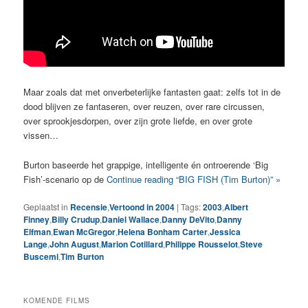
Maar zoals dat met onverbeterlijke fantasten gaat: zelfs tot in de
dood blijven ze fantaseren, over reuzen, over rare circussen,
over sprookjesdorpen, over zijn grote liefde, en over grote
vissen…
Burton baseerde het grappige, intelligente én ontroerende ‘Big
Fish’-scenario op de
Continue reading “BIG FISH (Tim Burton)” »
Geplaatst in
Recensie
,
Vertoond in 2004
|
Tags:
2003
,
Albert
Finney
,
Billy Crudup
,
Daniel Wallace
,
Danny DeVito
,
Danny
Elfman
,
Ewan McGregor
,
Helena Bonham Carter
,
Jessica
Lange
,
John August
,
Marion Cotillard
,
Philippe Rousselot
,
Steve
Buscemi
,
Tim Burton
KOMENDE FILMS