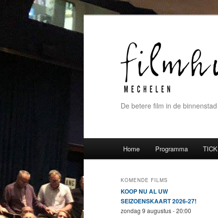
De betere film in de binnenstad
Hoofdmenu
Home
Programma
TICK
Spring naar de primaire inh
Spring naar de secundaire 
KOMENDE FILMS
KOOP NU AL UW
SEIZOENSKAART 2026-27!
zondag 9 augustus - 20:00