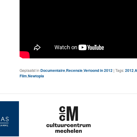
Geplaatst in
Documentaire
,
Recensie
,
Vertoond in 2012
|
Tags:
2012
,
A
Film
,
Newtopia