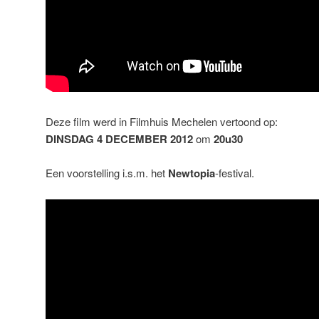
Deze film werd in Filmhuis Mechelen vertoond op:
DINSDAG 4 DECEMBER 2012
om
20u30
Een voorstelling i.s.m. het
Newtopia
-festival.