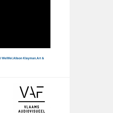
i WeiWei
,
Alison Klayman
,
Art &