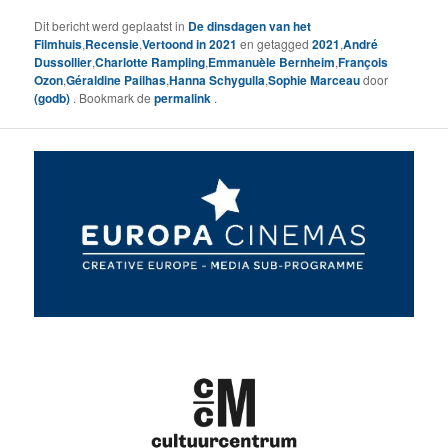
Dit bericht werd geplaatst in
De dinsdagen van het
Filmhuis
,
Recensie
,
Vertoond in 2021
en getagged
2021
,
André
Dussollier
,
Charlotte Rampling
,
Emmanuèle Bernheim
,
François
Ozon
,
Géraldine Pailhas
,
Hanna Schygulla
,
Sophie Marceau
door
(godb)
. Bookmark de
permalink
.