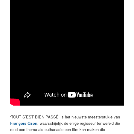
‘TOUT S’EST BIEN PASSÉ’ is het nieuwste meesterstukje van
François Ozon
,
waarschijnlijk de enige regisseur ter wereld die
rond een thema als euthanasie een film kan maken die