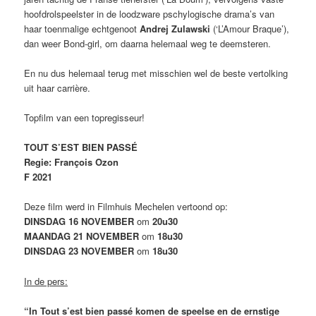
hoofdrolspeelster in de loodzware pschylogische drama’s van
haar toenmalige echtgenoot
Andrej Zulawski
(‘L’Amour Braque’),
dan weer Bond-girl, om daarna helemaal weg te deemsteren.
En nu dus helemaal terug met misschien wel de beste vertolking
uit haar carrière.
Topfilm van een topregisseur!
TOUT S’EST BIEN PASSÉ
Regie: François Ozon
F 2021
Deze film werd in Filmhuis Mechelen vertoond op:
DINSDAG 16 NOVEMBER
om
20u30
MAANDAG 21 NOVEMBER
om
18u30
DINSDAG 23 NOVEMBER
om
18u30
In de pers:
“In Tout s’est bien passé komen de speelse en de ernstige