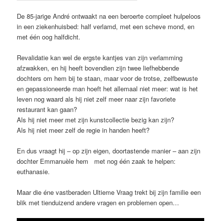
De 85-jarige André ontwaakt na een beroerte compleet hulpeloos
in een ziekenhuisbed: half verlamd, met een scheve mond, en
met één oog halfdicht.
Revalidatie kan wel de ergste kantjes van zijn verlamming
afzwakken, en hij heeft bovendien zijn twee liefhebbende
dochters om hem bij te staan, maar voor de trotse, zelfbewuste
en gepassioneerde man hoeft het allemaal niet meer: wat is het
leven nog waard als hij niet zelf meer naar zijn favoriete
restaurant kan gaan?
Als hij niet meer met zijn kunstcollectie bezig kan zijn?
Als hij niet meer zelf de regie in handen heeft?
En dus vraagt hij – op zijn eigen, doortastende manier – aan zijn
dochter Emmanuèle hem met nog één zaak te helpen:
euthanasie.
Maar die éne vastberaden Ultieme Vraag trekt bij zijn familie een
blik met tienduizend andere vragen en problemen open…