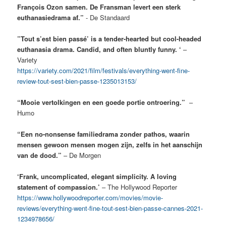
François Ozon samen. De Fransman levert een sterk
euthanasiedrama af.”
- De Standaard
”Tout s’est bien passé’ is a tender-hearted but cool-headed
euthanasia drama. Candid, and often bluntly funny. ‘
–
Variety
https://variety.com/2021/film/festivals/everything-went-fine-
review-tout-sest-bien-passe-1235013153/
“Mooie vertolkingen en een goede portie ontroering.”
–
Humo
“Een no-nonsense familiedrama zonder pathos, waarin
mensen gewoon mensen mogen zijn, zelfs in het aanschijn
van de dood.”
– De Morgen
‘Frank, uncomplicated, elegant simplicity. A loving
statement of compassion.’
– The Hollywood Reporter
https://www.hollywoodreporter.com/movies/movie-
reviews/everything-went-fine-tout-sest-bien-passe-cannes-2021-
1234978656/