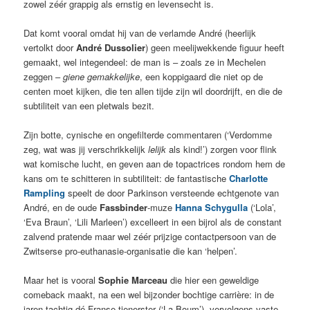
zowel zéér grappig als ernstig en levensecht is.
Dat komt vooral omdat hij van de verlamde André (heerlijk
vertolkt door
André Dussolier
) geen meelijwekkende figuur heeft
gemaakt, wel integendeel: de man is – zoals ze in Mechelen
zeggen –
giene gemakkelijke
, een koppigaard die niet op de
centen moet kijken, die ten allen tijde zijn wil doordrijft, en die de
subtiliteit van een pletwals
bezit.
Zijn botte, cynische en ongefilterde commentaren (‘Verdomme
zeg, wat was jij verschrikkelijk
lelijk
als kind!’) zorgen voor flink
wat komische lucht, en geven aan de topactrices rondom hem de
kans om te schitteren in subtiliteit: de fantastische
Charlotte
Rampling
speelt de door Parkinson versteende echtgenote van
André, en de oude
Fassbinder
-muze
Hanna Schygulla
(‘Lola’,
‘Eva Braun’, ‘Lili Marleen’) excelleert in een bijrol als de constant
zalvend pratende maar wel zéér prijzige contactpersoon van de
Zwitserse pro-euthanasie-organisatie die kan ‘helpen’.
Maar het is vooral
Sophie Marceau
die hier een geweldige
comeback maakt, na een wel bijzonder bochtige carrière: in de
jaren tachtig dé Franse tienerster (‘La Boum’), vervolgens vaste