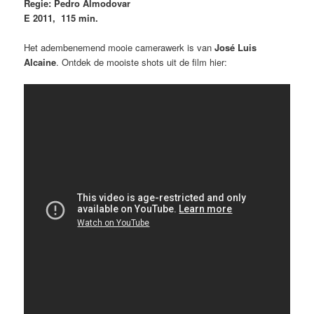
Regie: Pedro Almodovar
E 2011, 115 min.
Het adembenemend mooie camerawerk is van
José Luis
Alcaine
. Ontdek de mooiste shots uit de film hier: