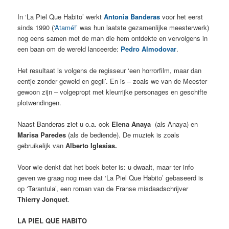
In ‘La Piel Que Habito’ werkt
Antonia Banderas
voor het eerst
sinds 1990 (
‘Atamé!’
was hun laatste gezamenlijke meesterwerk)
nog eens samen met de man die hem ontdekte en vervolgens in
een baan om de wereld lanceerde:
Pedro Almodovar
.
Het resultaat is volgens de regisseur ‘een horrorfilm, maar dan
eentje zonder geweld en gegil’. En is – zoals we van de Meester
gewoon zijn – volgepropt met kleurrijke
personages en geschifte
plotwendingen.
Naast Banderas ziet u o.a. ook
Elena Anaya
(als Anaya) en
Marisa Paredes
(als de bediende). De muziek is zoals
gebruikelijk van
Alberto Iglesias.
Voor wie denkt dat het boek beter is: u dwaalt, maar ter info
geven we graag nog mee dat ‘La Piel Que Habito’ gebaseerd is
op ‘Tarantula’, een roman van de Franse misdaadschrijver
Thierry Jonquet
.
LA PIEL QUE HABITO