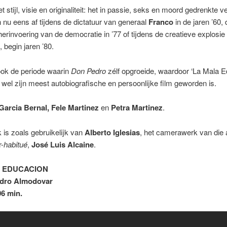
 stijl, visie en originaliteit: het in passie, seks en moord gedrenkte v
h nu eens af tijdens de dictatuur van generaal
Franco
in de jaren ’60,
herinvoering van de democratie in ’77 of tijdens de creatieve explosie
, begin jaren ’80.
ook de periode waarin
Don Pedro
zélf opgroeide, waardoor ‘La Mala E
wel zijn meest autobiografische en persoonlijke film geworden is.
Garcia Bernal, Fele Martinez
en
Petra Martinez
.
is zoals gebruikelijk van
Alberto Iglesias
, het camerawerk van die
-
habitué
,
José Luis Alcaine
.
 EDUCACION
edro Almodovar
06 min.