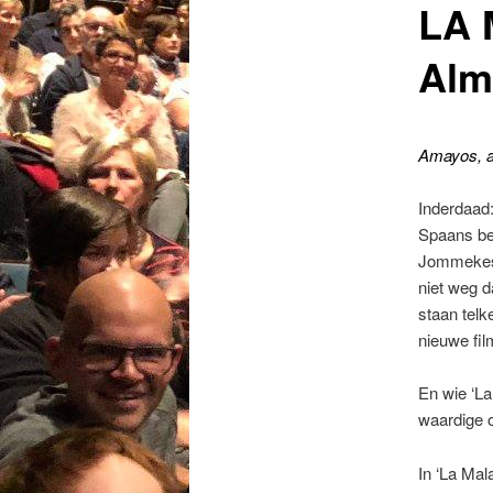
LA 
Alm
Amayos, 
Inderdaad:
Spaans bep
Jommekes
niet weg da
staan tel
nieuwe fil
En wie ‘La
waardige 
In ‘La Mal