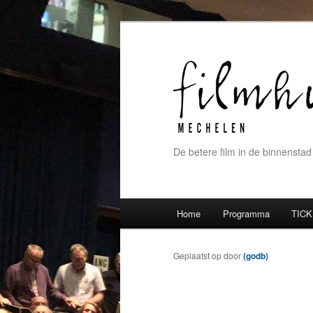
De betere film in de binnenstad
Hoofdmenu
Home
Programma
TICK
Spring naar de primaire inh
Spring naar de secundaire 
Geplaatst op
door
(godb)