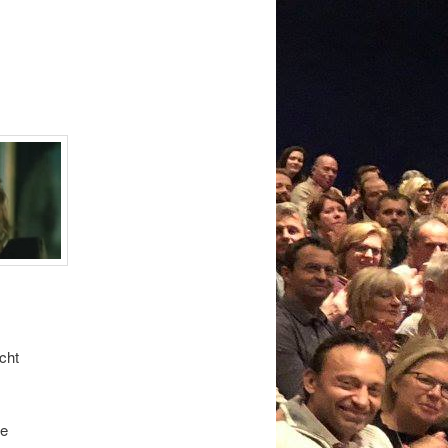
cht
ke