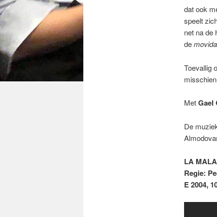
dat ook met
speelt zic
net na de 
de
movida
Toevallig 
misschien 
Met
Gael 
De muziek 
Almodovar
LA MALA
Regie: P
E 2004, 1