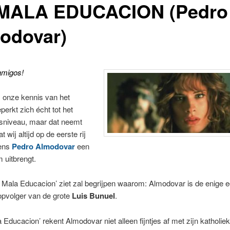
MALA EDUCACION (Pedro
odovar)
amigos!
 onze kennis van het
erkt zich écht tot het
niveau, maar dat neemt
t wij altijd op de eerste rij
kens
Pedro Almodovar
een
m uitbrengt.
 Mala Educacion’ ziet zal begrijpen waarom: Almodovar is de enige e
opvolger van de grote
Luis Bunuel
.
a Educacion’ rekent Almodovar niet alleen fijntjes af met zijn katholie