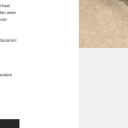
erhaal
 dan weer
 van
ducacion’
 andere