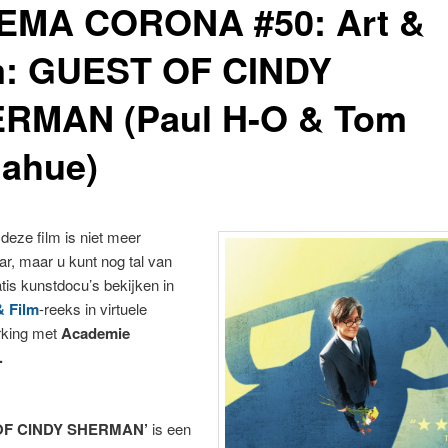
EMA CORONA #50: Art &
m: GUEST OF CINDY
RMAN (Paul H-O & Tom
ahue)
deze film is niet meer
r, maar u kunt nog tal van
tis kunstdocu’s bekijken in
& Film
-reeks in virtuele
king met
Academie
.
OF CINDY SHERMAN’
is een