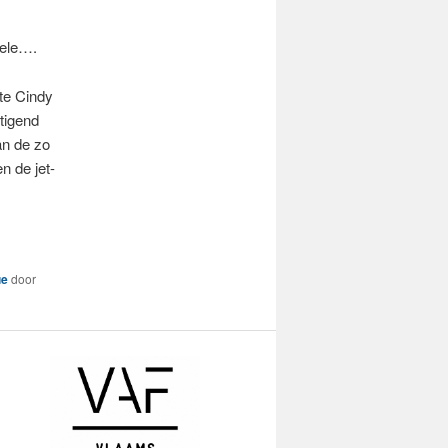
iele….
ste Cindy
etigend
an de zo
n de jet-
ue
door