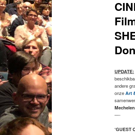
CIN
Fil
SHE
Don
UPDATE:
beschikbaa
andere gra
onze
Art 
samenwer
Mechelen
—-
‘GUEST 