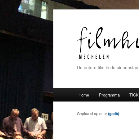
De betere film in de binnenstad
Hoofdmenu
Home
Programma
TICK
Spring naar de primaire inh
Spring naar de secundaire 
Geplaatst op
door
(godb)