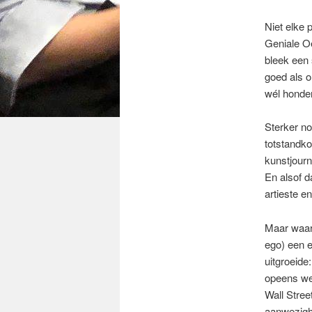
Niet elke
Geniale O
bleek een
goed als o
wél honder
Sterker n
totstandko
kunstjourn
En alsof d
artieste e
Maar waar 
ego) een e
uitgroeide
opeens we
Wall Stree
aanwezighe