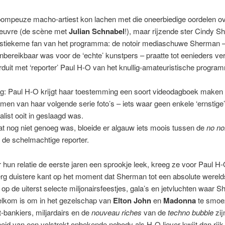
 pompeuze macho-artiest kon lachen met die oneerbiedige oordelen o
euvre (de scène met
Julian Schnabel
!), maar rijzende ster Cindy 
 stiekeme fan van het programma: de notoir mediaschuwe Sherman –
nbereikbaar was voor de ‘echte’ kunstpers – praatte tot eenieders ve
duit met ‘reporter’ Paul H-O van het knullig-amateuristische progra
og: Paul H-O krijgt haar toestemming een soort videodagboek maken 
men van haar volgende serie foto’s – iets waar geen enkele ‘ernstige’
alist ooit in geslaagd was.
at nog niet genoeg was, bloeide er algauw iets moois tussen de
no n
n de schelmachtige reporter.
hun relatie de eerste jaren een sprookje leek, kreeg ze voor Paul H-
rg duistere kant op het moment dat Sherman tot een absolute wereld
: op de uiterst selecte miljonairsfeestjes, gala’s en jetvluchten waar 
lkom is om in het gezelschap van
Elton John
en
Madonna
te smoe
t-bankiers, miljardairs en de
nouveau riches
van de
techno
bubble
zij
id van een volstrekt onbekende nobody als H-O liever kwijt dan rijk