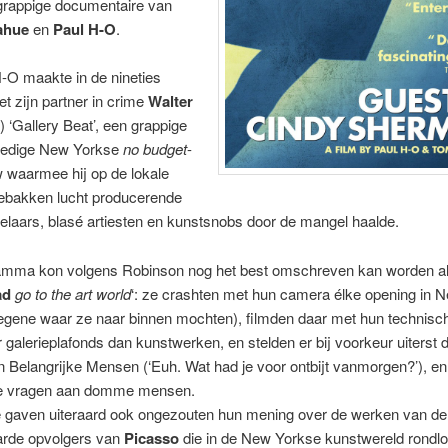
 grappige documentaire van
ahue
en
Paul H-O
.
-O maakte in de nineties
 zijn partner in crime
Walter
) ‘Gallery Beat’, een grappige
iedige New Yorkse
no budget
-
 waarmee hij op de lokale
gebakken lucht producerende
laars, blasé artiesten en kunstsnobs door de mangel haalde.
amma kon volgens Robinson nog het best omschreven kan worden al
ad
go to the art world
‘: ze crashten met hun camera élke opening in 
iegene waar ze naar binnen mochten), filmden daar met hun technisch
galerieplafonds dan kunstwerken, en stelden er bij voorkeur uiters
 Belangrijke Mensen (‘Euh. Wat had je voor ontbijt vanmorgen?’), en 
ke vragen aan domme mensen.
e gaven uiteraard ook ongezouten hun mening over de werken van de 
aarde opvolgers van
Picasso
die in de New Yorkse kunstwereld rondl