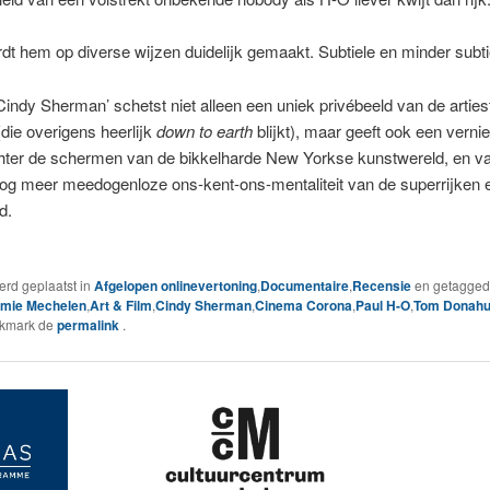
dt hem op diverse wijzen duidelijk gemaakt. Subtiele en minder subt
Cindy Sherman’ schetst niet alleen een uniek privébeeld van de artie
ie overigens heerlijk
down to earth
blijkt), maar geeft ook een verni
achter de schermen van de bikkelharde New Yorkse kunstwereld, en v
og meer meedogenloze ons-kent-ons-mentaliteit van de superrijken e
d.
werd geplaatst in
Afgelopen onlinevertoning
,
Documentaire
,
Recensie
en getagged
mie Mechelen
,
Art & Film
,
Cindy Sherman
,
Cinema Corona
,
Paul H-O
,
Tom Donah
okmark de
permalink
.