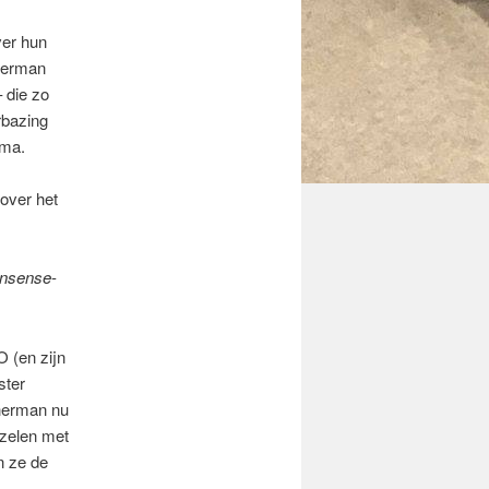
ver hun
Sherman
 die zo
rbazing
mma.
over het
onsense
-
O (en zijn
ster
Sherman nu
zelen met
n ze de
.