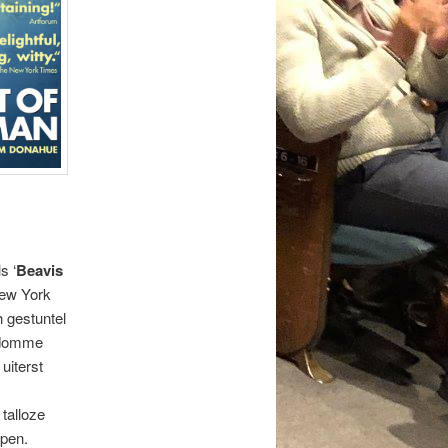
s ‘
Beavis
New York
 gestuntel
t domme
uiterst
talloze
open.