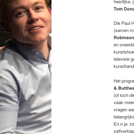
heerlijke,
Tom Don
Die Paul H
(samen met
Robinson
en oneerb
kunstshow
televisie 
kunsthande
Het progr
& Butthe
(of toch d
vaak meer 
vragen aan
belangrij
En o ja: z
zelfverkl