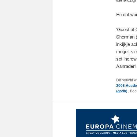
En dat wor
‘Guest of 
Sherman (d
inkijkje 
mogelijk n
set incrow
Aanrader!
Dit bericht 
2008
,
Acade
(godb)
. Bo