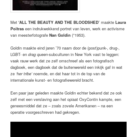
Met
‘ALL THE BEAUTY AND THE BLOODSHED’
maakte
Laura
Poitras
een indrukwekkend portret van leven, werk en activisme
van meesterfotografe
Nan Goldin
(°1953).
Goldin maakte eind jaren ’70 naam door de (post)punk-, drug-,
LGBT- en
drag queen
-subculturen in New York vast te leggen:
vaak rauw werk dat ze zelf omschreef als een fotografisch
dagboek, een dagboek dat de buitenwereld een inkijk gaf in wat
ze
‘her tribe’
noemde, en dat haar tot in de top van de
internationale kunst- en fotografiewereld bracht.
Een paar jaar geleden maakte Goldin echter bekend dat ze ook
zelf met een verslaving aan het opiaat OxyContin kampte, een
geneesmiddel dat ze – zoals zovele Amerikanen – na een
operatie voorgeschreven had gekregen.