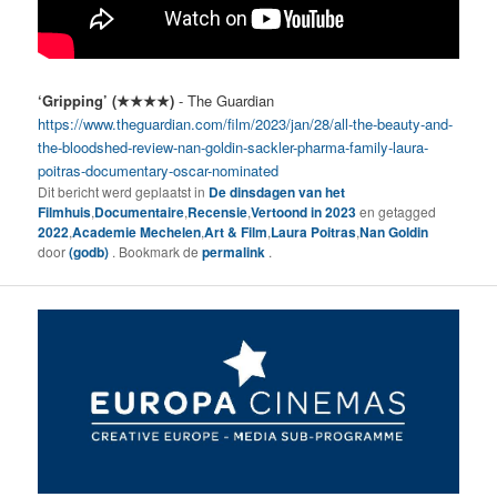
‘Gripping’
(★★★★)
- The Guardian
https://www.theguardian.com/film/2023/jan/28/all-the-beauty-and-
the-bloodshed-review-nan-goldin-sackler-pharma-family-laura-
poitras-documentary-oscar-nominated
Dit bericht werd geplaatst in
De dinsdagen van het
Filmhuis
,
Documentaire
,
Recensie
,
Vertoond in 2023
en getagged
2022
,
Academie Mechelen
,
Art & Film
,
Laura Poitras
,
Nan Goldin
door
(godb)
. Bookmark de
permalink
.