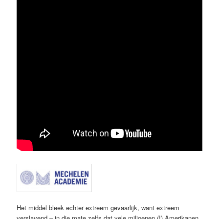
Het middel bleek echter extreem gevaarlijk, want extreem
verslavend – in die mate zelfs dat vele miljoenen (!) Amerikanen