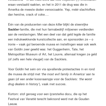
eraan verslaafd raakten, en het in 2011 de drug was die in
Amerika de meeste doden veroorzaakte. Yep, méér slachtoffers
dan heroïne, crack of coke….
Eén van de producenten van deze
killer
blijkt de steenrijke
Sackler
-familie, die met hun farmabedrijf miljoenen verdienden
aan de verslavingen. Met een deel van dat geld legde de familie
een indrukwekkende kunstcollectie aan, en sponsorden ze – o
ironie – vaak gul
beroemde musea en instellingen waar ook werk
van Goldin zeer gewild was: het Guggenheim, Tate, het
Metropolitan Museum of Art, het Louvre, allemaal kregen ze geld
(of zelfs een hele vleugel) van de Sacklers.
Voor Goldin het sein om via opvallende protestacties in en rond
die musea de strijd met
‘the most evil family in America’
aan te
gaan (of een ander koosnaampje voor de Sacklers:
‘the worst
drug dealers in history’
), vaak met succes.
Kortom: stof genoeg voor een ijzersterke docu, die op het
Festival van Venetië terecht bekroond werd met de Gouden
Leeuw.