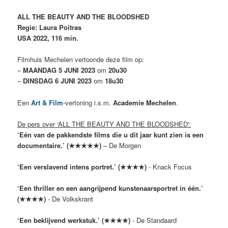
ALL THE BEAUTY AND THE BLOODSHED
Regie: Laura Poitras
USA 2022, 116 min.
Filmhuis Mechelen vertoonde deze film op:
–
MAANDAG 5 JUNI 2023
om
20u30
–
DINSDAG 6 JUNI 2023
om
18u30
Een
Art & Film
-vertoning i.s.m.
Academie Mechelen
.
De pers over ‘ALL THE BEAUTY AND THE BLOODSHED':
‘Eén van de pakkendste films die u dit jaar kunt zien is een
documentaire.’ (★★★★★)
– De Morgen
‘Een verslavend intens portret.’ (★★★★)
- Knack Focus
‘Een thriller en een aangrijpend kunstenaarsportret in één.’
(★★★★)
- De Volkskrant
‘Een beklijvend werkstuk.’ (★★★★)
- De Standaard