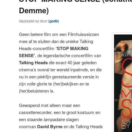
Demme)
Geplaatst op
door
(godb)
Geen betere film om een Filmhuisseizoen
mee af te sluiten dan de unieke Talking
Heads-concertfilm
‘STOP MAKING
SENSE’
, de legendarische concertfilm van
Talking Heads
die exact 40 jaar geleden
cinema’s overal ter wereld inpalmde, en die
nu in een piekfijn gerestaureerde versie in
zijn volle glorie te (her)bekijken en te
(her)beluisteren is.
Gewapend met alleen maar een
cassetterecorder, een te groot kostuum en
een staande
lampadaire
slagen
voorman
David Byrne
en de Talking Heads