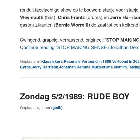
ronduit fabelachtige show op te bouwen: stapje voor stapj
Weymouth
(bas),
Chris Frantz
(drums) en
Jerry Harris
gastmuzikanten (
Bernie Worrell!)
de zaal tot een kolkend
Swingend, grappig, verrassend, origineel:
‘STOP MAKING
Continue reading “STOP MAKING SENSE (Jonathan Dem
Geplaatst in
Klassiekers
,
Recensie
,
Vertoond in 1989
,
Vertoond in 20
Byrne
,
Jerry Harrison
,
Jonathan Demme
,
Muziekfilms
,
slotfilm
,
Talkin
Zondag 5/2/1989: RUDE BOY
Geplaatst op
door
(godb)