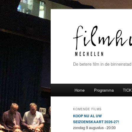
De betere film in de binnenstad
Hoofdmenu
Home
Programma
TICK
Spring naar de primaire inh
Spring naar de secundaire 
KOMENDE FILMS
KOOP NU AL UW
SEIZOENSKAART 2026-27!
zondag 9 augustus - 20:00