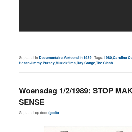
Geplaatst in
Documentaire
,
Vertoond in 1989
|
Tags:
1980
,
Caroline C
Hazan
,
Jimmy Pursey
,
Muziekfilms
,
Ray Gange
,
The Clash
Woensdag 1/2/1989: STOP MA
SENSE
Geplaatst op
door
(godb)