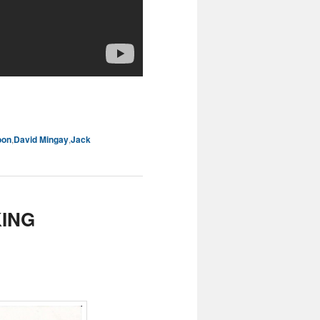
oon
,
David Mingay
,
Jack
KING