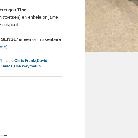
e brengen
Tina
on
(toetsen) en enkele briljante
 kookpunt.
 SENSE’
is een onmiskenbare
me)” »
24
|
Tags:
Chris Frantz
,
David
g Heads
,
Tina Weymouth