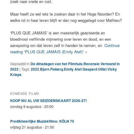
zoek naar vrede en rust.
Maar heeft ze wel iets te zoeken daar in het Hoge Noorden? En
welke rol in haar leven blijft er dan nog weggelegd voor Mathieu?
‘PLUS QUE JAMAIS’ is een meesterlijk geacteerde en
bloedmooi verfilmde mijmering over leven en dood, en een
aansporing om dat leven zelf in handen te nemen, en
Continue
reading “PLUS QUE JAMAIS (Emily Atef)” »
Geplaatst in
De dinsdagen van het Filmhuis
,
Recensie
,
Vertoond in
2022
|
Tags:
2022
,
Bjorn Floberg
,
Emily Atef
,
Gaspard Ulliel
,
Vicky
Krieps
KOMENDE FILMS
KOOP NU AL UW SEIZOENSKAART 2026-27!
zondag 9 augustus - 20:00
Predikheerlijke Muziekfilms: KÖLN 75
vrijdag 21 augustus - 21:00