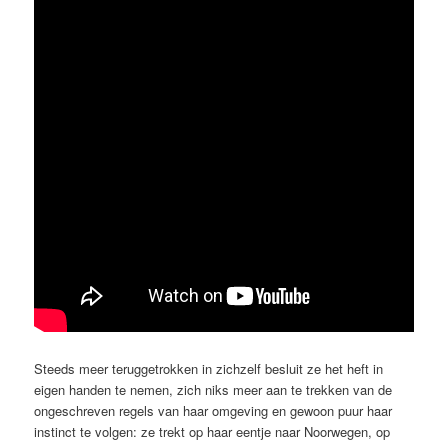
Steeds meer teruggetrokken in zichzelf besluit ze het heft in
eigen handen te nemen, zich niks meer aan te trekken van de
ongeschreven regels van haar omgeving en gewoon puur haar
instinct te volgen: ze trekt op haar eentje naar Noorwegen, op